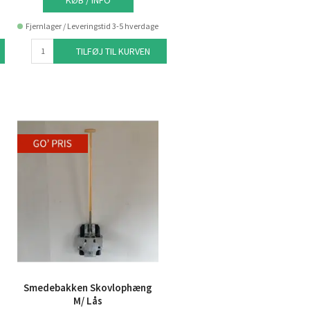
KØB / INFO
Fjernlager / Leveringstid 3-5 hverdage
TILFØJ TIL KURVEN
Smedebakken Skovlophæng
M/ Lås