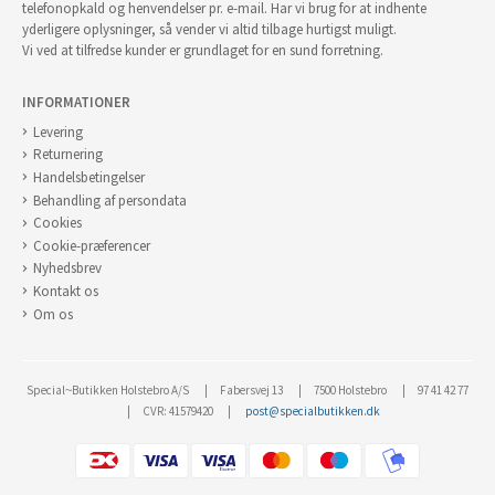
telefonopkald og henvendelser pr. e-mail. Har vi brug for at indhente
yderligere oplysninger, så vender vi altid tilbage hurtigst muligt.
Vi ved at tilfredse kunder er grundlaget for en sund forretning.
INFORMATIONER
Levering
Returnering
Handelsbetingelser
Behandling af persondata
Cookies
Cookie-præferencer
Nyhedsbrev
Kontakt os
Om os
Special~Butikken Holstebro A/S
Fabersvej 13
7500 Holstebro
97 41 42 77
CVR: 41579420
post@specialbutikken.dk