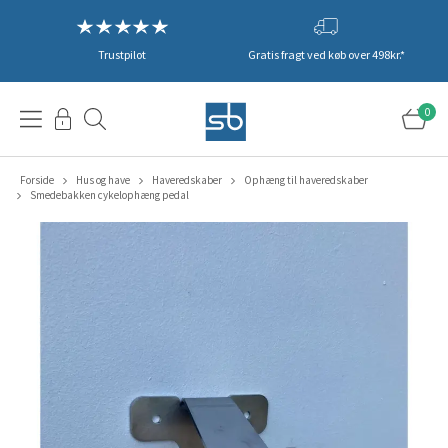
Trustpilot
Gratis fragt ved køb over 498kr.*
0
Forside
Hus og have
Haveredskaber
Ophæng til haveredskaber
Smedebakken cykelophæng pedal