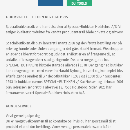
GOD KVALITET TIL DEN RIGTIGE PRIS
Specialbutikken.dk er e-handelsdelen af Special~Butikken Holstebro A/S. Vi
sælger kvalitetsprodukter fra kendte producenter til både private og erhverv.
Specialbutikken.dk blev lanceret i marts 2008 og den første bestilling var på
seler og hundefoder. Siden dengang er det gået stærkt fremad. Webshoppen
er løbende blevet forbedret og udvidet. Hvilket er en af årsagerne til, at
antallet af besøgende er stadigt stigende. Det er vi meget glade for.
SPECIAL~BUTIKKENs historie startede allerede i 1978. Dengang hed butikken
Landbrugsvognen - med varer fra Harald Nyborg. Navnet og konceptet blev
efterfølgende ændret til BP depotbutikken i 1983 og i 1990 til BP Gascenter. I
1993 fik butikken navnet SPECIAL~BUTIKKEN v/ Kai Nielsen og i februar 2001
blev adressen ændret til Fabersvej 13, 7500 Holstebro. Siden 2020 har
firmanavnet været Special~Butikken Holstebro A/S.
KUNDESERVICE
Vi vil gerne hjælpe dig!
Du er meget velkommen til at kontakte os, hvis du har spørgsmål til et
produkt eller til din bestilling. Vores venlige personale besvarer både