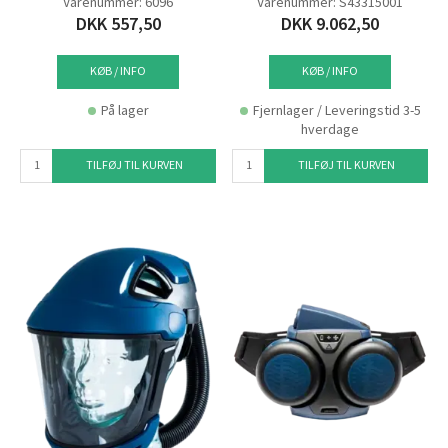
Varenummer: 6096
Varenummer: S43315001
DKK 557,50
DKK 9.062,50
KØB / INFO
KØB / INFO
På lager
Fjernlager / Leveringstid 3-5
hverdage
TILFØJ TIL KURVEN
TILFØJ TIL KURVEN