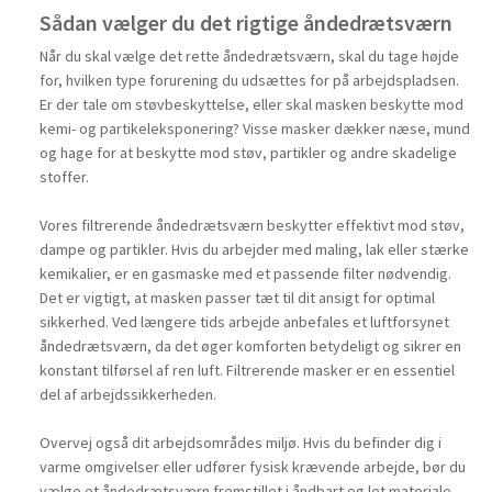
Sådan vælger du det rigtige åndedrætsværn
Når du skal vælge det rette åndedrætsværn, skal du tage højde
for, hvilken type forurening du udsættes for på arbejdspladsen.
Er der tale om støvbeskyttelse, eller skal masken beskytte mod
kemi- og partikeleksponering? Visse masker dækker næse, mund
og hage for at beskytte mod støv, partikler og andre skadelige
stoffer.
Vores filtrerende åndedrætsværn beskytter effektivt mod støv,
dampe og partikler. Hvis du arbejder med maling, lak eller stærke
kemikalier, er en gasmaske med et passende filter nødvendig.
Det er vigtigt, at masken passer tæt til dit ansigt for optimal
sikkerhed. Ved længere tids arbejde anbefales et luftforsynet
åndedrætsværn, da det øger komforten betydeligt og sikrer en
konstant tilførsel af ren luft. Filtrerende masker er en essentiel
del af arbejdssikkerheden.
Overvej også dit arbejdsområdes miljø. Hvis du befinder dig i
varme omgivelser eller udfører fysisk krævende arbejde, bør du
vælge et åndedrætsværn fremstillet i åndbart og let materiale