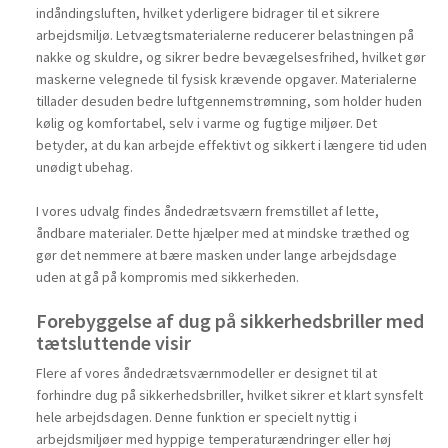
indåndingsluften, hvilket yderligere bidrager til et sikrere
arbejdsmiljø. Letvægtsmaterialerne reducerer belastningen på
nakke og skuldre, og sikrer bedre bevægelsesfrihed, hvilket gør
maskerne velegnede til fysisk krævende opgaver. Materialerne
tillader desuden bedre luftgennemstrømning, som holder huden
kølig og komfortabel, selv i varme og fugtige miljøer. Det
betyder, at du kan arbejde effektivt og sikkert i længere tid uden
unødigt ubehag.
I vores udvalg findes åndedrætsværn fremstillet af lette,
åndbare materialer. Dette hjælper med at mindske træthed og
gør det nemmere at bære masken under lange arbejdsdage
uden at gå på kompromis med sikkerheden.
Forebyggelse af dug på sikkerhedsbriller med
tætsluttende visir
Flere af vores åndedrætsværnmodeller er designet til at
forhindre dug på sikkerhedsbriller, hvilket sikrer et klart synsfelt
hele arbejdsdagen. Denne funktion er specielt nyttig i
arbejdsmiljøer med hyppige temperaturændringer eller høj