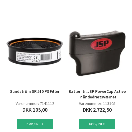
Sundström SR 510 P3 Filter
Batteri til JSP PowerCap Active
IP åndedrætsværnet
Varenummer: 7141112
Varenummer: 113105
DKK 105,00
DKK 2.722,50
KØB / INFO
KØB / INFO