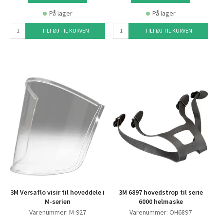
På lager
På lager
TILFØJ TIL KURVEN
TILFØJ TIL KURVEN
3M Versaflo visir til hoveddele i
3M 6897 hovedstrop til serie
M-serien
6000 helmaske
Varenummer: M-927
Varenummer: OH6897