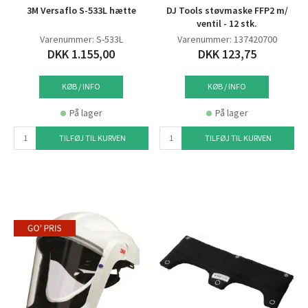
3M Versaflo S-533L hætte
DJ Tools støvmaske FFP2 m/
ventil - 12 stk.
Varenummer: S-533L
Varenummer: 137420700
DKK 1.155,00
DKK 123,75
KØB / INFO
KØB / INFO
På lager
På lager
TILFØJ TIL KURVEN
TILFØJ TIL KURVEN