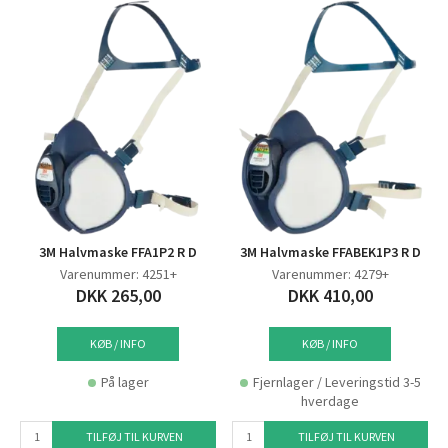
3M Halvmaske FFA1P2 R D
3M Halvmaske FFABEK1P3 R D
Varenummer: 4251+
Varenummer: 4279+
DKK 265,00
DKK 410,00
KØB / INFO
KØB / INFO
På lager
Fjernlager / Leveringstid 3-5
hverdage
TILFØJ TIL KURVEN
TILFØJ TIL KURVEN