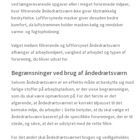
ved længerevarende opgaver eller i meget forurenede miljøer,
hvor filtrerende åndedrætsværn ikke giver tilstrækkelig
beskyttelse. Luftforsynede masker giver desuden bedre
komfort, da luftstrømmen holder masken kølig og mindsker
varme- og fugtophobning.
Valget mellem filtrerende og luftforsynet åndedrætsværn
afhænger af arbejdsmiljøet, varighed af arbejdet og typen af
forurening, du bliver udsat for.
Begrænsninger ved brug af åndedrætsværn
Selvom åndedrætsværn er en effektiv måde at beskytte sig mod
farlige stoffer på arbejdspladsen, er der visse begrænsninger,
som du skal være opmærksom på. For det første er det
afgørende, at åndedrætsværnet er korrekt tilpasset til det
kemiske miljø, du arbejder i. Dette betyder, at du skal vælge et
åndedrætsværn baseret på de specifikke forureninger, der er til
stede, og sikre, at det er udstyret med de rette filtre.
For det andet skal åndedrætsværnet bruges og vedligeholdes