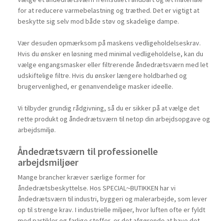
for at reducere varmebelastning og træthed. Det er vigtigt at
beskytte sig selv mod både støv og skadelige dampe.
Vær desuden opmærksom på maskens vedligeholdelseskrav.
Hvis du ønsker en løsning med minimal vedligeholdelse, kan du
vælge engangsmasker eller filtrerende åndedrætsværn med let
udskiftelige filtre. Hvis du ønsker længere holdbarhed og
brugervenlighed, er genanvendelige masker ideelle.
Vi tilbyder grundig rådgivning, så du er sikker på at vælge det
rette produkt og åndedrætsværn til netop din arbejdsopgave og
arbejdsmiljø.
Åndedrætsværn til professionelle
arbejdsmiljøer
Mange brancher kræver særlige former for
åndedrætsbeskyttelse. Hos SPECIAL~BUTIKKEN har vi
åndedrætsværn til industri, byggeri og malerarbejde, som lever
op til strenge krav. I industrielle miljøer, hvor luften ofte er fyldt
med partikler og farlige stoffer, er det afgørende at have det