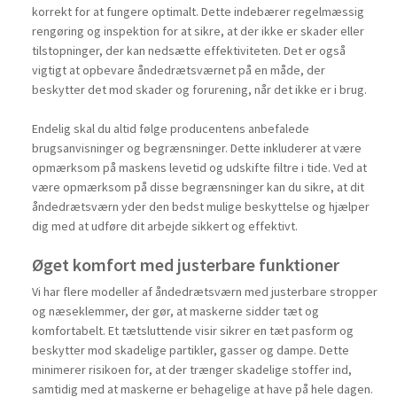
korrekt for at fungere optimalt. Dette indebærer regelmæssig
rengøring og inspektion for at sikre, at der ikke er skader eller
tilstopninger, der kan nedsætte effektiviteten. Det er også
vigtigt at opbevare åndedrætsværnet på en måde, der
beskytter det mod skader og forurening, når det ikke er i brug.
Endelig skal du altid følge producentens anbefalede
brugsanvisninger og begrænsninger. Dette inkluderer at være
opmærksom på maskens levetid og udskifte filtre i tide. Ved at
være opmærksom på disse begrænsninger kan du sikre, at dit
åndedrætsværn yder den bedst mulige beskyttelse og hjælper
dig med at udføre dit arbejde sikkert og effektivt.
Øget komfort med justerbare funktioner
Vi har flere modeller af åndedrætsværn med justerbare stropper
og næseklemmer, der gør, at maskerne sidder tæt og
komfortabelt. Et tætsluttende visir sikrer en tæt pasform og
beskytter mod skadelige partikler, gasser og dampe. Dette
minimerer risikoen for, at der trænger skadelige stoffer ind,
samtidig med at maskerne er behagelige at have på hele dagen.