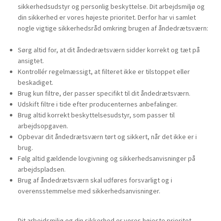
sikkerhedsudstyr og personlig beskyttelse. Dit arbejdsmiljø og
din sikkerhed er vores højeste prioritet. Derfor har vi samlet
nogle vigtige sikkerhedsråd omkring brugen af åndedrætsværn:
Sørg altid for, at dit åndedrætsværn sidder korrekt og tæt på
ansigtet.
Kontrollér regelmæssigt, at filteret ikke er tilstoppet eller
beskadiget.
Brug kun filtre, der passer specifikt til dit åndedrætsværn.
Udskift filtre i tide efter producenternes anbefalinger.
Brug altid korrekt beskyttelsesudstyr, som passer til
arbejdsopgaven.
Opbevar dit åndedrætsværn tørt og sikkert, når det ikke er i
brug.
Følg altid gældende lovgivning og sikkerhedsanvisninger på
arbejdspladsen.
Brug af åndedrætsværn skal udføres forsvarligt og i
overensstemmelse med sikkerhedsanvisninger.
Dit arbejdsmiljø og din sikkerhed er vores højeste prioritet.