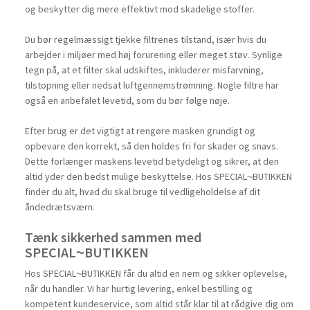
og beskytter dig mere effektivt mod skadelige stoffer.
Du bør regelmæssigt tjekke filtrenes tilstand, især hvis du
arbejder i miljøer med høj forurening eller meget støv. Synlige
tegn på, at et filter skal udskiftes, inkluderer misfarvning,
tilstopning eller nedsat luftgennemstrømning. Nogle filtre har
også en anbefalet levetid, som du bør følge nøje.
Efter brug er det vigtigt at rengøre masken grundigt og
opbevare den korrekt, så den holdes fri for skader og snavs.
Dette forlænger maskens levetid betydeligt og sikrer, at den
altid yder den bedst mulige beskyttelse. Hos SPECIAL~BUTIKKEN
finder du alt, hvad du skal bruge til vedligeholdelse af dit
åndedrætsværn.
Tænk sikkerhed sammen med
SPECIAL~BUTIKKEN
Hos SPECIAL~BUTIKKEN får du altid en nem og sikker oplevelse,
når du handler. Vi har hurtig levering, enkel bestilling og
kompetent kundeservice, som altid står klar til at rådgive dig om