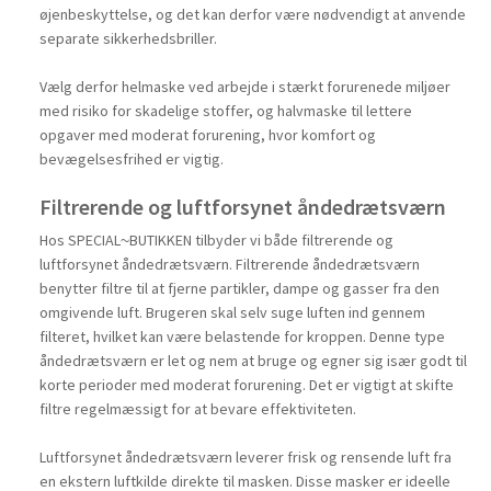
øjenbeskyttelse, og det kan derfor være nødvendigt at anvende
separate sikkerhedsbriller.
Vælg derfor helmaske ved arbejde i stærkt forurenede miljøer
med risiko for skadelige stoffer, og halvmaske til lettere
opgaver med moderat forurening, hvor komfort og
bevægelsesfrihed er vigtig.
Filtrerende og luftforsynet åndedrætsværn
Hos SPECIAL~BUTIKKEN tilbyder vi både filtrerende og
luftforsynet åndedrætsværn. Filtrerende åndedrætsværn
benytter filtre til at fjerne partikler, dampe og gasser fra den
omgivende luft. Brugeren skal selv suge luften ind gennem
filteret, hvilket kan være belastende for kroppen. Denne type
åndedrætsværn er let og nem at bruge og egner sig især godt til
korte perioder med moderat forurening. Det er vigtigt at skifte
filtre regelmæssigt for at bevare effektiviteten.
Luftforsynet åndedrætsværn leverer frisk og rensende luft fra
en ekstern luftkilde direkte til masken. Disse masker er ideelle