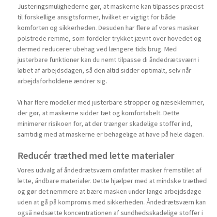
Justeringsmulighederne gør, at maskerne kan tilpasses præcist
til forskellige ansigtsformer, hvilket er vigtigt for både
komforten og sikkerheden. Desuden har flere af vores masker
polstrede remme, som fordeler trykket jævnt over hovedet og
dermed reducerer ubehag ved længere tids brug. Med
justerbare funktioner kan du nemt tilpasse di åndedrætsværn i
løbet af arbejdsdagen, så den altid sidder optimalt, selv når
arbejdsforholdene ændrer sig.
Vi har flere modeller med justerbare stropper og næseklemmer,
der gør, at maskerne sidder tæt og komfortabelt. Dette
minimerer risikoen for, at der trænger skadelige stoffer ind,
samtidig med at maskerne er behagelige at have på hele dagen.
Reducér træthed med lette materialer
Vores udvalg af åndedrætsværn omfatter masker fremstillet af
lette, åndbare materialer. Dette hjælper med at mindske træthed
og gør det nemmere at bære masken under lange arbejdsdage
uden at gå på kompromis med sikkerheden. Åndedrætsværn kan
også nedsætte koncentrationen af sundhedsskadelige stoffer i