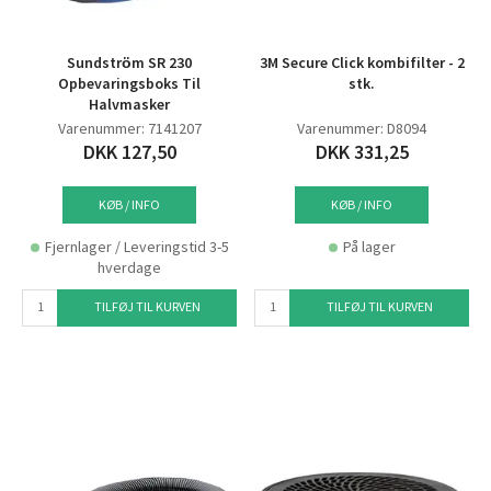
Sundström SR 230
3M Secure Click kombifilter - 2
Opbevaringsboks Til
stk.
Halvmasker
Varenummer: 7141207
Varenummer: D8094
DKK 127,50
DKK 331,25
KØB / INFO
KØB / INFO
Fjernlager / Leveringstid 3-5
På lager
hverdage
TILFØJ TIL KURVEN
TILFØJ TIL KURVEN