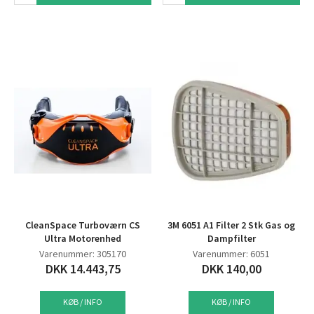
CleanSpace Turboværn CS
3M 6051 A1 Filter 2 Stk Gas og
Ultra Motorenhed
Dampfilter
Varenummer: 305170
Varenummer: 6051
DKK 14.443,75
DKK 140,00
KØB / INFO
KØB / INFO