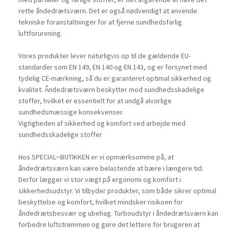
rette åndedrætsværn. Det er også nødvendigt at anvende
tekniske foranstaltninger for at fjerne sundhedsfarlig
luftforurening.
Vores produkter lever naturligvis op til de gældende EU-
standarder som EN 149, EN 140 og EN 143, og er forsynet med
tydelig CE-mærkning, så du er garanteret optimal sikkerhed og
kvalitet. Åndedrætsværn beskytter mod sundhedsskadelige
stoffer, hvilket er essentielt for at undgå alvorlige
sundhedsmæssige konsekvenser.
Vigtigheden af sikkerhed og komfort ved arbejde med
sundhedsskadelige stoffer
Hos SPECIAL~BUTIKKEN er vi opmærksomme på, at
åndedrætsværn kan være belastende at bære i længere tid.
Derfor lægger vi stor vægt på ergonomi og komfort i
sikkerhedsudstyr. Vi tilbyder produkter, som både sikrer optimal
beskyttelse og komfort, hvilket mindsker risikoen for
åndedrætsbesvær og ubehag. Turboudstyr i åndedrætsværn kan
forbedre luftstrømmen og gøre det lettere for brugeren at