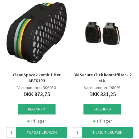
CleanSpace2 kombifilter
3M Secure Click kombifilter - 2
ABEK1P3
stk.
Varenummer: 306050
Varenummer: D8095
DKK 873,75
DKK 331,25
KØB / INFO
KØB / INFO
På lager
På lager
TILFØJ TIL KURVEN
TILFØJ TIL KURVEN