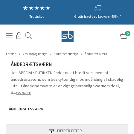
Trustpilot
Gratis fragt ved køb over 498kr.*
0
Forside
Værktøj og udstyr
Sikkerhedsudstyr
Åndedrætsværn
ÅNDEDRÆTSVÆRN
Hos SPECIAL~BUTIKKEN finder du et bredt sortiment af
åndedrætsværn, som beskytter dig mod indånding af skadelig
luft. Et åndedrætsværn er et vigtigt personligt værnemiddel,
d...
vis mere
ÅNDEDRÆTSVÆRN
FILTRER EFTER...