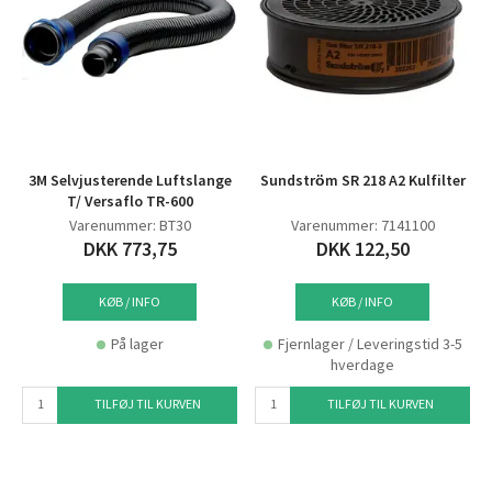
3M Selvjusterende Luftslange
Sundström SR 218 A2 Kulfilter
T/ Versaflo TR-600
Varenummer: BT30
Varenummer: 7141100
DKK 773,75
DKK 122,50
KØB / INFO
KØB / INFO
På lager
Fjernlager / Leveringstid 3-5
hverdage
TILFØJ TIL KURVEN
TILFØJ TIL KURVEN