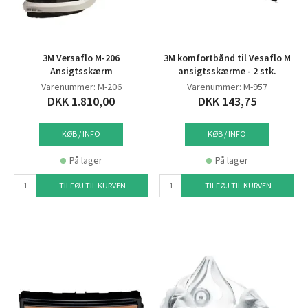
3M Versaflo M-206
3M komfortbånd til Vesaflo M
Ansigtsskærm
ansigtsskærme - 2 stk.
Varenummer: M-206
Varenummer: M-957
DKK 1.810,00
DKK 143,75
KØB / INFO
KØB / INFO
På lager
På lager
TILFØJ TIL KURVEN
TILFØJ TIL KURVEN