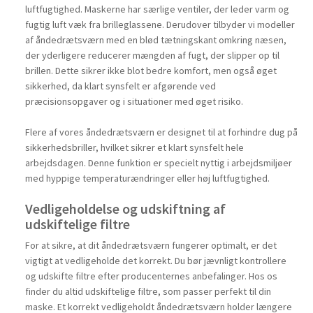
luftfugtighed. Maskerne har særlige ventiler, der leder varm og
fugtig luft væk fra brilleglassene. Derudover tilbyder vi modeller
af åndedrætsværn med en blød tætningskant omkring næsen,
der yderligere reducerer mængden af fugt, der slipper op til
brillen. Dette sikrer ikke blot bedre komfort, men også øget
sikkerhed, da klart synsfelt er afgørende ved
præcisionsopgaver og i situationer med øget risiko.
Flere af vores åndedrætsværn er designet til at forhindre dug på
sikkerhedsbriller, hvilket sikrer et klart synsfelt hele
arbejdsdagen. Denne funktion er specielt nyttig i arbejdsmiljøer
med hyppige temperaturændringer eller høj luftfugtighed.
Vedligeholdelse og udskiftning af
udskiftelige filtre
For at sikre, at dit åndedrætsværn fungerer optimalt, er det
vigtigt at vedligeholde det korrekt. Du bør jævnligt kontrollere
og udskifte filtre efter producenternes anbefalinger. Hos os
finder du altid udskiftelige filtre, som passer perfekt til din
maske. Et korrekt vedligeholdt åndedrætsværn holder længere