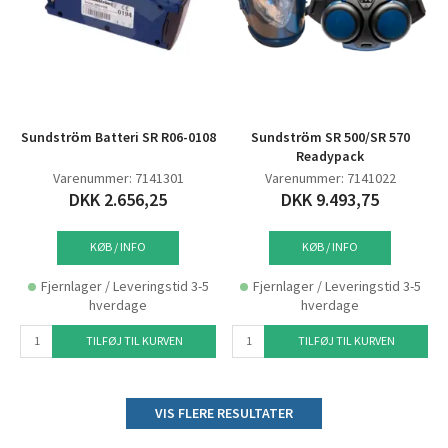
Sundström Batteri SR R06-0108
Sundström SR 500/SR 570
Readypack
Varenummer: 7141301
Varenummer: 7141022
DKK 2.656,25
DKK 9.493,75
KØB / INFO
KØB / INFO
Fjernlager / Leveringstid 3-5
Fjernlager / Leveringstid 3-5
hverdage
hverdage
TILFØJ TIL KURVEN
TILFØJ TIL KURVEN
VIS FLERE RESULTATER