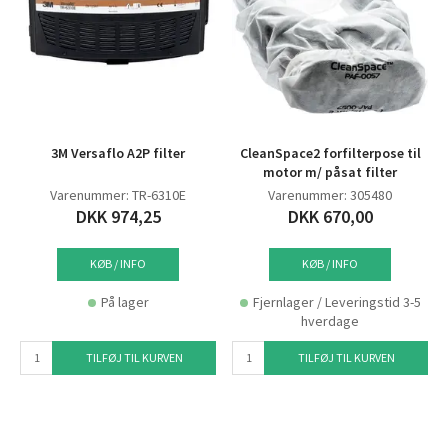
3M Versaflo A2P filter
CleanSpace2 forfilterpose til
motor m/ påsat filter
Varenummer: TR-6310E
Varenummer: 305480
DKK 974,25
DKK 670,00
KØB / INFO
KØB / INFO
På lager
Fjernlager / Leveringstid 3-5
hverdage
TILFØJ TIL KURVEN
TILFØJ TIL KURVEN