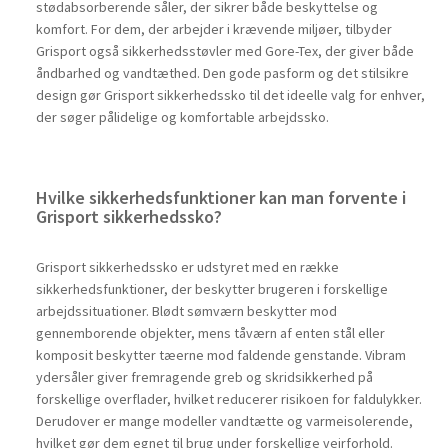
stødabsorberende såler, der sikrer både beskyttelse og
komfort. For dem, der arbejder i krævende miljøer, tilbyder
Grisport også sikkerhedsstøvler med Gore-Tex, der giver både
åndbarhed og vandtæthed. Den gode pasform og det stilsikre
design gør Grisport sikkerhedssko til det ideelle valg for enhver,
der søger pålidelige og komfortable arbejdssko.
Hvilke sikkerhedsfunktioner kan man forvente i
Grisport sikkerhedssko?
Grisport sikkerhedssko er udstyret med en række
sikkerhedsfunktioner, der beskytter brugeren i forskellige
arbejdssituationer. Blødt sømværn beskytter mod
gennemborende objekter, mens tåværn af enten stål eller
komposit beskytter tæerne mod faldende genstande. Vibram
ydersåler giver fremragende greb og skridsikkerhed på
forskellige overflader, hvilket reducerer risikoen for faldulykker.
Derudover er mange modeller vandtætte og varmeisolerende,
hvilket gør dem egnet til brug under forskellige vejrforhold.