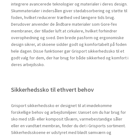
integrere avancerede teknologier og materialer i deres design.
Skummaterialer i indersålen giver stødabsorbering og støtte til
foden, hvilket reducerer træthed ved længere tids brug.
Derudover anvender de åndbare materialer som Gore-Tex
membraner, der tillader luft at cirkulere, hvilket forhindrer
overophedning og sved. Den brede pasform og ergonomiske
design sikrer, at skoene sidder godt og komfortabelt på foden
hele dagen. Disse funktioner gør Grisport sikkerhedssko til et
godt valg for dem, der har brug for både sikkerhed og komfort i
deres arbejdssko.
Sikkerhedssko til ethvert behov
Grisport sikkerhedssko er designet til at imødekomme
forskellige behov og arbejdsmiljøer. Uanset om du har brug for
sko med stål- eller komposit tåværn, varmebestandige såler
eller en vandtæt membran, finder du det i Grisports sortiment.
Sikkerhedsskoene er udstyret med blødt sømværn og