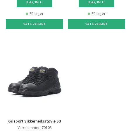
KØB / INFO
KØB / INFO
På lager
På lager
VÆLG VARIANT
VÆLG VARIANT
Grisport Sikkerhedsstøvle S3
Varenummer: 70103