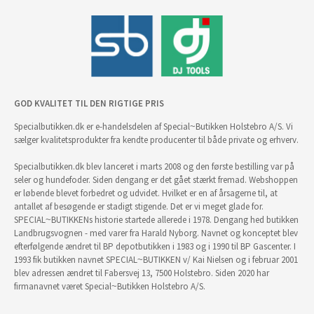
GOD KVALITET TIL DEN RIGTIGE PRIS
Specialbutikken.dk er e-handelsdelen af Special~Butikken Holstebro A/S. Vi
sælger kvalitetsprodukter fra kendte producenter til både private og erhverv.
Specialbutikken.dk blev lanceret i marts 2008 og den første bestilling var på
seler og hundefoder. Siden dengang er det gået stærkt fremad. Webshoppen
er løbende blevet forbedret og udvidet. Hvilket er en af årsagerne til, at
antallet af besøgende er stadigt stigende. Det er vi meget glade for.
SPECIAL~BUTIKKENs historie startede allerede i 1978. Dengang hed butikken
Landbrugsvognen - med varer fra Harald Nyborg. Navnet og konceptet blev
efterfølgende ændret til BP depotbutikken i 1983 og i 1990 til BP Gascenter. I
1993 fik butikken navnet SPECIAL~BUTIKKEN v/ Kai Nielsen og i februar 2001
blev adressen ændret til Fabersvej 13, 7500 Holstebro. Siden 2020 har
firmanavnet været Special~Butikken Holstebro A/S.