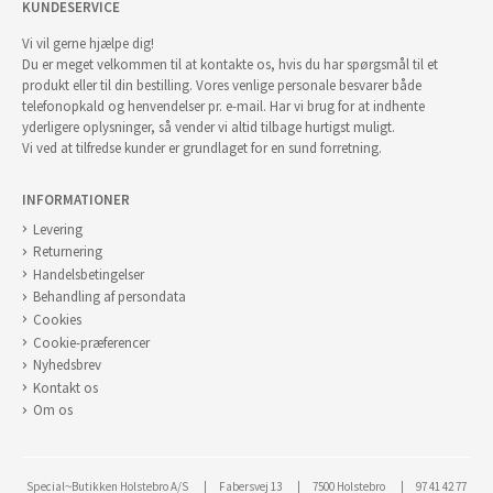
KUNDESERVICE
Vi vil gerne hjælpe dig!
Du er meget velkommen til at kontakte os, hvis du har spørgsmål til et
produkt eller til din bestilling. Vores venlige personale besvarer både
telefonopkald og henvendelser pr. e-mail. Har vi brug for at indhente
yderligere oplysninger, så vender vi altid tilbage hurtigst muligt.
Vi ved at tilfredse kunder er grundlaget for en sund forretning.
INFORMATIONER
Levering
Returnering
Handelsbetingelser
Behandling af persondata
Cookies
Cookie-præferencer
Nyhedsbrev
Kontakt os
Om os
Special~Butikken Holstebro A/S
Fabersvej 13
7500 Holstebro
97 41 42 77