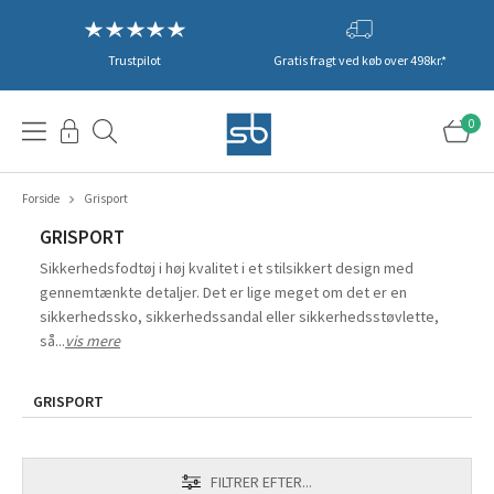
Trustpilot
Gratis fragt ved køb over 498kr.*
0
Forside
Grisport
GRISPORT
Sikkerhedsfodtøj i høj kvalitet i et stilsikkert design med
gennemtænkte detaljer. Det er lige meget om det er en
sikkerhedssko, sikkerhedssandal eller sikkerhedsstøvlette,
så...
vis mere
GRISPORT
FILTRER EFTER...