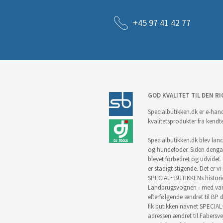
+45 97 41 42 77
GOD KVALITET TIL DEN RI
Specialbutikken.dk er e-hand
kvalitetsprodukter fra kendt
Specialbutikken.dk blev lance
og hundefoder. Siden denga
blevet forbedret og udvidet. 
er stadigt stigende. Det er v
SPECIAL~BUTIKKENs historie 
Landbrugsvognen - med vare
efterfølgende ændret til BP d
fik butikken navnet SPECIAL
adressen ændret til Fabersve