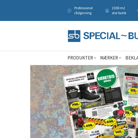
Professionel
1300 m2
rådgivning
stor butik
PRODUKTER
MÆRKER
BEKL