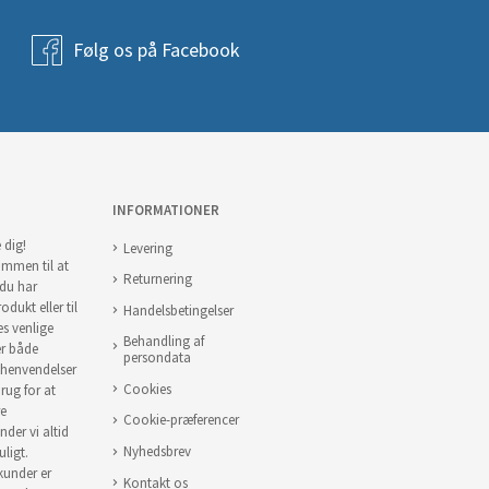
Følg os på Facebook
INFORMATIONER
 dig!
Levering
ommen til at
Returnering
 du har
odukt eller til
Handelsbetingelser
es venlige
Behandling af
er både
persondata
 henvendelser
Cookies
brug for at
re
Cookie-præferencer
nder vi altid
Nyhedsbrev
uligt.
 kunder er
Kontakt os