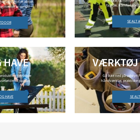
Tøj, fodtøj og handsker.
og udstyr til et aktivt
fagfolk. Komfortabelt,
 og motion er sundt!
SE ALT
UTDOOR
 HAVE
VÆRKTØJ
rodukter til arbejde
Gå ikke ned på udstyr! P
usefælder til spader.
håndværktøj, praktiske 
 OG HAVE
SE AL