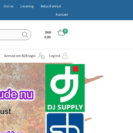
Om os
Levering
Retur/Fortryd
Kontakt
0
DKK
0,00
Anmod om B2B login
Log ind