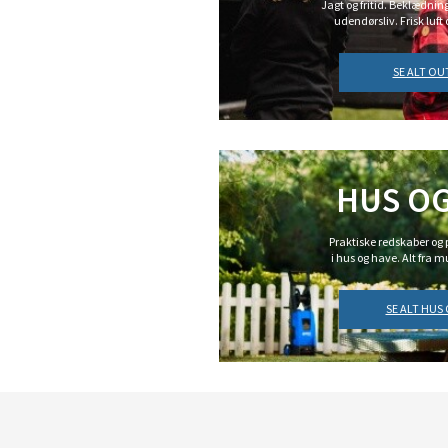
Jagt og fritid. Beklædning 
udendørsliv. Frisk luft
SE ALT O
HUS OG
Praktiske redskaber og p
i hus og have. Alt fra m
SE ALT HUS