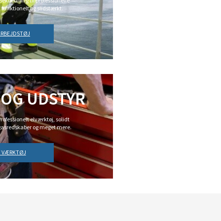
 Beklædning til professionelle
 funktionelt og slidstærkt.
 ARBEJDSTØJ
 OG UDSTYR
rofessionelt elværktøj, solidt
gasredskaber og meget mere.
T VÆRKTØJ