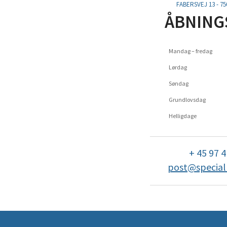
FABERSVEJ 13 - 7
ÅBNING
Mandag – fredag
Lørdag
Søndag
Grundlovsdag
Helligdage
+ 45 97 4
post@special