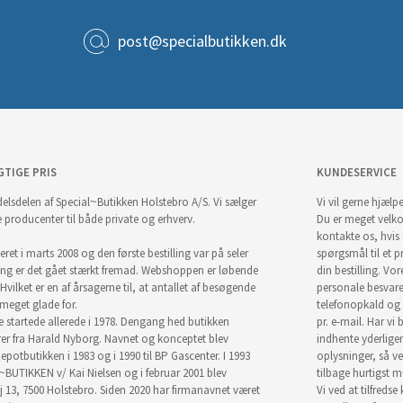
post@specialbutikken.dk
GTIGE PRIS
KUNDESERVICE
elsdelen af Special~Butikken Holstebro A/S. Vi sælger
Vi vil gerne hjælpe
e producenter til både private og erhverv.
Du er meget velk
kontakte os, hvis
ret i marts 2008 og den første bestilling var på seler
spørgsmål til et pr
ng er det gået stærkt fremad. Webshoppen er løbende
din bestilling. Vor
Hvilket er en af årsagerne til, at antallet af besøgende
personale besvar
i meget glade for.
telefonopkald og
startede allerede i 1978. Dengang hed butikken
pr. e-mail. Har vi 
r fra Harald Nyborg. Navnet og konceptet blev
indhente yderlige
epotbutikken i 1983 og i 1990 til BP Gascenter. I 1993
oplysninger, så ve
~BUTIKKEN v/ Kai Nielsen og i februar 2001 blev
tilbage hurtigst m
j 13, 7500 Holstebro. Siden 2020 har firmanavnet været
Vi ved at tilfredse