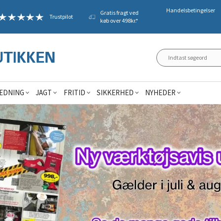
Handelsbetingelser
Gratis fragt ved
Trustpilot
køb over 498kr.*
ÆDNING
JAGT
FRITID
SIKKERHED
NYHEDER