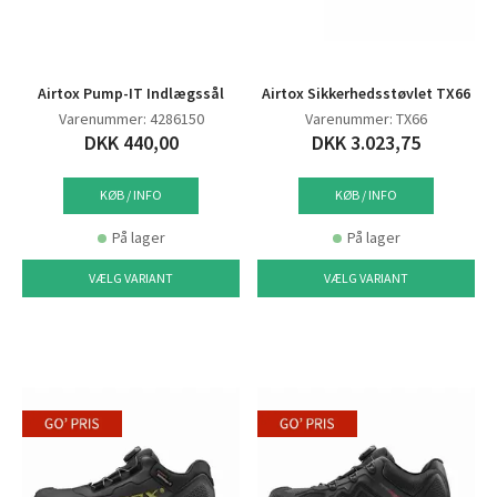
Airtox Pump-IT Indlægssål
Airtox Sikkerhedsstøvlet TX66
Varenummer: 4286150
Varenummer: TX66
DKK 440,00
DKK 3.023,75
KØB / INFO
KØB / INFO
På lager
På lager
VÆLG VARIANT
VÆLG VARIANT