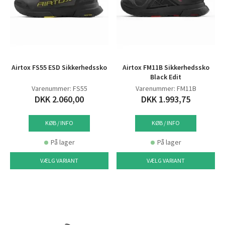
Airtox FS55 ESD Sikkerhedssko
Airtox FM11B Sikkerhedssko
Black Edit
Varenummer: FS55
Varenummer: FM11B
DKK 2.060,00
DKK 1.993,75
KØB / INFO
KØB / INFO
På lager
På lager
VÆLG VARIANT
VÆLG VARIANT