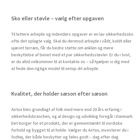
Sko eller støvle – vælg efter opgaven
Til lettere arbejde og indendørs opgaver er en lav sikkerhedssko
ofte det oplagte valg. Skal du derimod arbejde i vådt, koldt eller
ujævnt terræn, får du bedre støtte om anklen og mere
beskyttelse af benet med et par
sikkerhedsstøvler
. Er du i tvivl,
er du altid velkommen til at kontakte os – så hjælper vi dig med
at finde den rigtige model til netop dit arbejde.
Kvalitet, der holder sæson efter sæson
Airtox blev grundlagt af folk med mere end 20 års erfaring i
sikkerhedsbranchen, og al design og udvikling foregår i Danmark.
Det borger for et produkt, der er gennemtænkt til nordiske
forhold og bygget til at holde. Vælger du Airtox, investerer du i
fodtøj, der både beskytter og føles godt – dag efter dag.