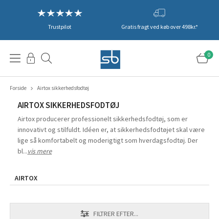
Trustpilot
Gratis fragt ved køb over 498kr.*
0
Forside
Airtox sikkerhedsfodtøj
AIRTOX SIKKERHEDSFODTØJ
Airtox producerer professionelt sikkerhedsfodtøj, som er
innovativt og stilfuldt. Idéen er, at sikkerhedsfodtøjet skal være
lige så komfortabelt og moderigtigt som hverdagsfodtøj. Der
bl...
vis mere
AIRTOX
FILTRER EFTER...