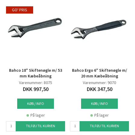
Bahco 18" Skiftenøgle m/ 53
Bahco Ergo 6" Skiftenøgle m/
mm Kæbeåbning
20 mm Kæbeåbning
Varenummer: 8075
Varenummer: 9070
DKK 997,50
DKK 347,50
KØB / INFO
KØB / INFO
På lager
På lager
TILFØJ TIL KURVEN
TILFØJ TIL KURVEN