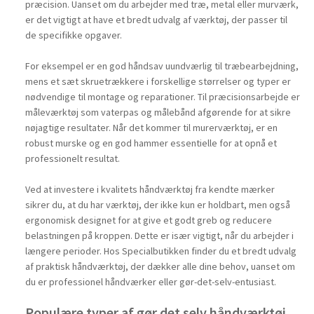
præcision. Uanset om du arbejder med træ, metal eller murværk,
er det vigtigt at have et bredt udvalg af værktøj, der passer til
de specifikke opgaver.
For eksempel er en god håndsav uundværlig til træbearbejdning,
mens et sæt skruetrækkere i forskellige størrelser og typer er
nødvendige til montage og reparationer. Til præcisionsarbejde er
måleværktøj som vaterpas og målebånd afgørende for at sikre
nøjagtige resultater. Når det kommer til murerværktøj, er en
robust murske og en god hammer essentielle for at opnå et
professionelt resultat.
Ved at investere i kvalitets håndværktøj fra kendte mærker
sikrer du, at du har værktøj, der ikke kun er holdbart, men også
ergonomisk designet for at give et godt greb og reducere
belastningen på kroppen. Dette er især vigtigt, når du arbejder i
længere perioder. Hos Specialbutikken finder du et bredt udvalg
af praktisk håndværktøj, der dækker alle dine behov, uanset om
du er professionel håndværker eller gør-det-selv-entusiast.
Populære typer af gør det selv håndværktøj