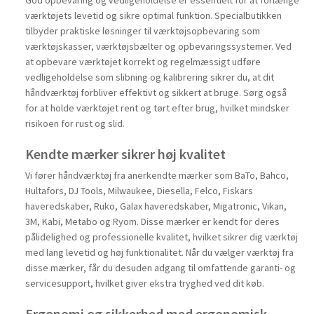
God opbevaring og vedligeholdelse er essentielt for at forlænge
værktøjets levetid og sikre optimal funktion. Specialbutikken
tilbyder praktiske løsninger til værktøjsopbevaring som
værktøjskasser, værktøjsbælter og opbevaringssystemer. Ved
at opbevare værktøjet korrekt og regelmæssigt udføre
vedligeholdelse som slibning og kalibrering sikrer du, at dit
håndværktøj forbliver effektivt og sikkert at bruge. Sørg også
for at holde værktøjet rent og tørt efter brug, hvilket mindsker
risikoen for rust og slid.
Kendte mærker sikrer høj kvalitet
Vi fører håndværktøj fra anerkendte mærker som BaTo, Bahco,
Hultafors, DJ Tools, Milwaukee, Diesella, Felco, Fiskars
haveredskaber, Ruko, Galax haveredskaber, Migatronic, Vikan,
3M, Kabi, Metabo og Ryom. Disse mærker er kendt for deres
pålidelighed og professionelle kvalitet, hvilket sikrer dig værktøj
med lang levetid og høj funktionalitet. Når du vælger værktøj fra
disse mærker, får du desuden adgang til omfattende garanti- og
servicesupport, hvilket giver ekstra tryghed ved dit køb.