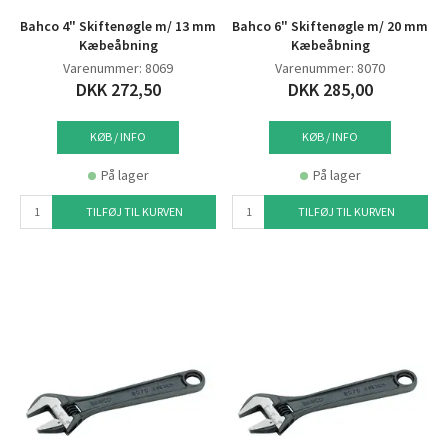
Bahco 4" Skiftenøgle m/ 13 mm
Bahco 6" Skiftenøgle m/ 20 mm
Kæbeåbning
Kæbeåbning
Varenummer: 8069
Varenummer: 8070
DKK 272,50
DKK 285,00
KØB / INFO
KØB / INFO
På lager
På lager
TILFØJ TIL KURVEN
TILFØJ TIL KURVEN