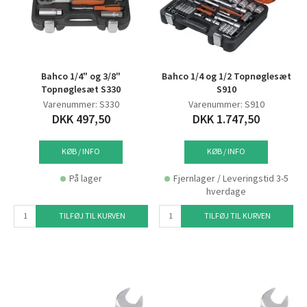
Bahco 1/4" og 3/8"
Bahco 1/4 og 1/2 Topnøglesæt
Topnøglesæt S330
S910
Varenummer: S330
Varenummer: S910
DKK 497,50
DKK 1.747,50
KØB / INFO
KØB / INFO
På lager
Fjernlager / Leveringstid 3-5
hverdage
TILFØJ TIL KURVEN
TILFØJ TIL KURVEN