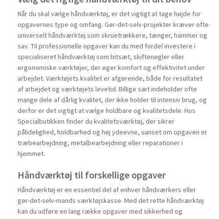
Når du skal vælge håndværktøj, er det vigtigt at tage højde for
opgavernes type og omfang. Gør-det-selv-projekter kræver ofte
universelt håndværktøj som
skruetrækkere
,
tænger
,
hammer
og
sav
. Til professionelle opgaver kan du med fordel investere i
specialiseret håndværktøj som bitsæt,
skiftenøgler
eller
ergonomiske værktøjer, der øger komfort og effektivitet under
arbejdet. Værktøjets kvalitet er afgørende, både for resultatet
af arbejdet og værktøjets levetid. Billige sæt indeholder ofte
mange dele af dårlig kvalitet, der ikke holder til intensiv brug, og
derfor er det vigtigt at vælge holdbare og kvalitetsdele. Hos
Specialbutikken finder du kvalitetsværktøj, der sikrer
pålidelighed, holdbarhed og høj ydeevne, uanset om opgaven er
træbearbejdning, metalbearbejdning eller reparationer i
hjemmet.
Håndværktøj til forskellige opgaver
Håndværktøj er en essentiel del af enhver håndværkers eller
gør-det-selv-mands værktøjskasse. Med det rette håndværktøj
kan du udføre en lang række opgaver med sikkerhed og