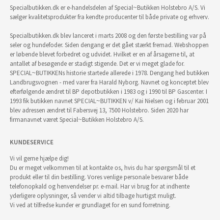
Specialbutikken.dk er e-handelsdelen af Special~Butikken Holstebro A/S. Vi
sælger kvalitetsprodukter fra kendte producenter til både private og erhverv.
Specialbutikken.dk blev lanceret i marts 2008 og den første bestilling var på
seler og hundefoder. Siden dengang er det gået stærkt fremad. Webshoppen
er løbende blevet forbedret og udvidet. Hvilket er en af årsagerne til, at
antallet af besøgende er stadigt stigende. Det er vi meget glade for.
SPECIAL~BUTIKKENs historie startede allerede i 1978. Dengang hed butikken
Landbrugsvognen - med varer fra Harald Nyborg. Navnet og konceptet blev
efterfølgende ændret til BP depotbutikken i 1983 og i 1990 til BP Gascenter. I
1993 fik butikken navnet SPECIAL~BUTIKKEN v/ Kai Nielsen og i februar 2001
blev adressen ændret til Fabersvej 13, 7500 Holstebro. Siden 2020 har
firmanavnet været Special~Butikken Holstebro A/S.
KUNDESERVICE
Vi vil gerne hjælpe dig!
Du er meget velkommen til at kontakte os, hvis du har spørgsmål til et
produkt eller til din bestilling. Vores venlige personale besvarer både
telefonopkald og henvendelser pr. e-mail. Har vi brug for at indhente
yderligere oplysninger, så vender vi altid tilbage hurtigst muligt.
Vi ved at tilfredse kunder er grundlaget for en sund forretning.