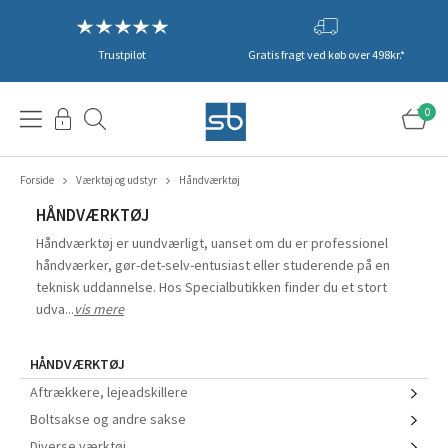
Trustpilot
Gratis fragt ved køb over 498kr.*
0
Forside
Værktøj og udstyr
Håndværktøj
HÅNDVÆRKTØJ
Håndværktøj er uundværligt, uanset om du er professionel
håndværker, gør-det-selv-entusiast eller studerende på en
teknisk uddannelse. Hos Specialbutikken finder du et stort
udva...
vis mere
HÅNDVÆRKTØJ
Aftrækkere, lejeadskillere
Boltsakse og andre sakse
Diverse værktøj