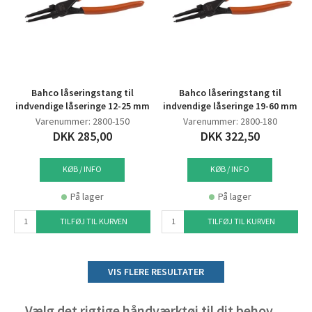
Bahco låseringstang til
Bahco låseringstang til
indvendige låseringe 12-25 mm
indvendige låseringe 19-60 mm
Varenummer: 2800-150
Varenummer: 2800-180
DKK 285,00
DKK 322,50
KØB / INFO
KØB / INFO
På lager
På lager
TILFØJ TIL KURVEN
TILFØJ TIL KURVEN
VIS FLERE RESULTATER
Vælg det rigtige håndværktøj til dit behov