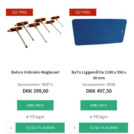
Bahco Unbrako-Nøglesæt
BaTo Liggemåtte 1100 x 550 x
30 mm
Varenummer: 903T-1
Varenummer: 8896
DKK 399,00
DKK 497,50
KØB / INFO
KØB / INFO
På lager
På lager
TILFØJ TIL KURVEN
TILFØJ TIL KURVEN