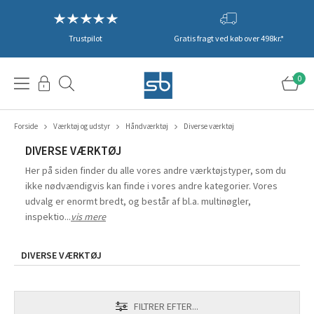
Trustpilot
Gratis fragt ved køb over 498kr.*
0
Forside
Værktøj og udstyr
Håndværktøj
Diverse værktøj
DIVERSE VÆRKTØJ
Her på siden finder du alle vores andre værktøjstyper, som du
ikke nødvændigvis kan finde i vores andre kategorier. Vores
udvalg er enormt bredt, og består af bl.a. multinøgler,
inspektio...
vis mere
DIVERSE VÆRKTØJ
FILTRER EFTER...