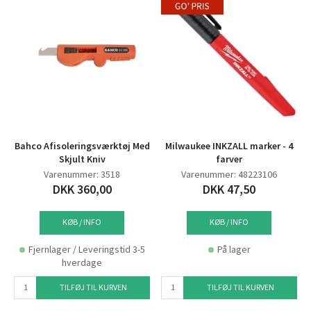
Bahco Afisoleringsværktøj Med
Milwaukee INKZALL marker - 4
Skjult Kniv
farver
Varenummer: 3518
Varenummer: 48223106
DKK 360,00
DKK 47,50
KØB / INFO
KØB / INFO
Fjernlager / Leveringstid 3-5
På lager
hverdage
TILFØJ TIL KURVEN
TILFØJ TIL KURVEN