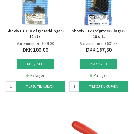
Shaviv B10 LH afgraterklinger -
Shaviv E120 afgraterklinger -
10 stk.
10 stk.
Varenummer: 860108
Varenummer: 860177
DKK 100,00
DKK 187,50
KØB / INFO
KØB / INFO
På lager
På lager
TILFØJ TIL KURVEN
TILFØJ TIL KURVEN