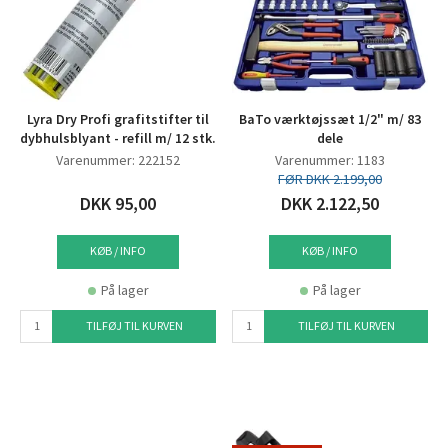
Lyra Dry Profi grafitstifter til
BaTo værktøjssæt 1/2" m/ 83
dybhulsblyant - refill m/ 12 stk.
dele
Varenummer: 222152
Varenummer: 1183
FØR DKK 2.199,00
DKK 95,00
DKK 2.122,50
KØB / INFO
KØB / INFO
På lager
På lager
TILFØJ TIL KURVEN
TILFØJ TIL KURVEN