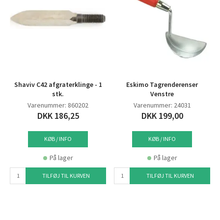
Shaviv C42 afgraterklinge - 1
Eskimo Tagrenderenser
stk.
Venstre
Varenummer: 860202
Varenummer: 24031
DKK 186,25
DKK 199,00
KØB / INFO
KØB / INFO
På lager
På lager
TILFØJ TIL KURVEN
TILFØJ TIL KURVEN