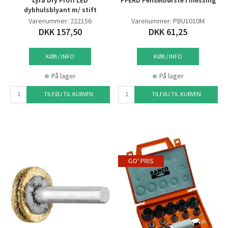
Lyra Dry Profi LED
PFERD Penselbørste i messing
dybhulsblyant m/ stift
Varenummer: 222156
Varenummer: PBU1010M
DKK 157,50
DKK 61,25
KØB / INFO
KØB / INFO
På lager
På lager
TILFØJ TIL KURVEN
TILFØJ TIL KURVEN