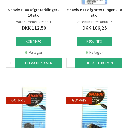
Shaviv E100 afgraterklinger -
Shaviv B11 afgraterklinger - 10
10 stk.
stk.
Varenummer: 860001
Varenummer: 860012
DKK 112,50
DKK 106,25
KØB / INFO
KØB / INFO
På lager
På lager
TILFØJ TIL KURVEN
TILFØJ TIL KURVEN