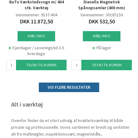
BaTo Værkstedsvogn m/ 404
Diesella Magnetisk
stk. Værktøj
Spånopsamler (400 mm)
Varenummer: 9137-404
Varenummer: 30185150
DKK 11.872,50
DKK 532,50
KØB / INFO
KØB / INFO
Fjernlager / Leveringstid 3-5
På lager
hverdage
TILFØJ TIL KURVEN
TILFØJ TIL KURVEN
VIS FLERE RESULTATER
Alt i værktøj
Ovenfor finder du et stort udvalg af kvalitetsværktøj til både
private og professionelle. Vores sortiment er bredt og omfatter
alt fra multinøgler, inspektionssæt, magnetskåle,