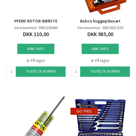
PFERD ROTOR-BØRSTE
Bahco huggepibesæt
Varenummer: RBU2004M
Varenummer: 400.003.020
DKK 110,00
DKK 985,00
KØB / INFO
KØB / INFO
På lager
På lager
TILFØJ TIL KURVEN
TILFØJ TIL KURVEN