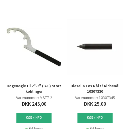
Hagenøgle til 2"-3" (B-C) storz
Diesella Løs Nål t/ Ridsenål
koblinger
10307330
Varenummer: MST7-2
Varenummer: 10307345
DKK 245,00
DKK 25,00
KØB / INFO
KØB / INFO
På lager
På lager