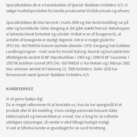
Specialbutikken.dk er e-handelsdelen af Special~Butikken Holstebro A/S. Vi
sælger kvalitetsprodukter fra kendte producenter til både private og erhverv.
Specialbutikken.dk blev lanceret i marts 2008 og den første bestilling var på
seler og hundefoder. Siden dengang er det gået stærkt fremad. Webshoppen
er løbende blevet forbedret og udvidet. Hvilket er en af årsagerne til, at
antallet af besøgende er stadigt stigende. Det er vi meget glade for.
SPECIAL~BUTIKKENs historie startede allerede i 1978. Dengang hed butikken
Landbrugsvognen - med varer fra Harald Nyborg. Navnet og konceptet blev
efterfølgende ændret til BP depotbutikken i 1983 og i 1990 til BP Gascenter. I
1993 fik butikken navnet SPECIAL~BUTIKKEN v/ Kai Nielsen og i februar 2001
blev adressen ændret til Fabersvej 13, 7500 Holstebro. Siden 2020 har
firmanavnet været Special~Butikken Holstebro A/S.
KUNDESERVICE
Vi vil gerne hjælpe dig!
Du er meget velkommen til at kontakte os, hvis du har spørgsmål til et
produkt eller til din bestilling. Vores venlige personale besvarer både
telefonopkald og henvendelser pr. e-mail. Har vi brug for at indhente
yderligere oplysninger, så vender vi altid tilbage hurtigst muligt.
Vi ved at tilfredse kunder er grundlaget for en sund forretning.