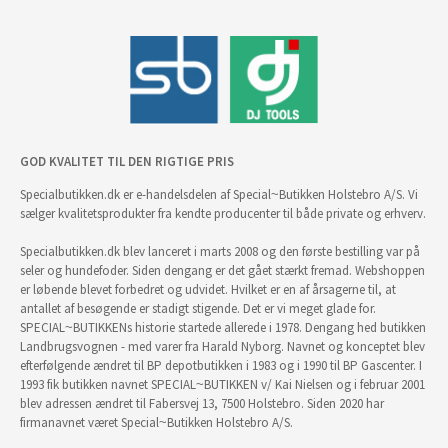
GOD KVALITET TIL DEN RIGTIGE PRIS
Specialbutikken.dk er e-handelsdelen af Special~Butikken Holstebro A/S. Vi
sælger kvalitetsprodukter fra kendte producenter til både private og erhverv.
Specialbutikken.dk blev lanceret i marts 2008 og den første bestilling var på
seler og hundefoder. Siden dengang er det gået stærkt fremad. Webshoppen
er løbende blevet forbedret og udvidet. Hvilket er en af årsagerne til, at
antallet af besøgende er stadigt stigende. Det er vi meget glade for.
SPECIAL~BUTIKKENs historie startede allerede i 1978. Dengang hed butikken
Landbrugsvognen - med varer fra Harald Nyborg. Navnet og konceptet blev
efterfølgende ændret til BP depotbutikken i 1983 og i 1990 til BP Gascenter. I
1993 fik butikken navnet SPECIAL~BUTIKKEN v/ Kai Nielsen og i februar 2001
blev adressen ændret til Fabersvej 13, 7500 Holstebro. Siden 2020 har
firmanavnet været Special~Butikken Holstebro A/S.