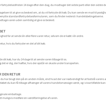
er fortrydelsesfristen 14 dage efter den dag, du modtager det sidste parti eller den sidste de
gelsen til at give os besked om, at du vil fortryde dit køb. Du kan sende en mail til
post@s
benytte standardfortrydelsesformularen, som du finder nederst i handelsbetingelserne.
odtage varen uden samtidig at give os besked.
ØBET
ghed for at sende én eller flere varer retur, selvom de er købt i én ordre.
ur, hvis du fortryder en del af dit køb.
e dit køb, har du 14 dage til at sende varen tilbage til os.
g det er dig, der hæfter, hvis der opstår en skade under transporten.
R DEN RETUR
at du har brugt den på en anden måde, end hvad der var nødvendigt for at fastslå varens 
Beløbet du kan få tilbage afhænger af varens handelsmæssige værdi, og i visse tilfælde kan
riginale emballage.
t muligvis medføre en værdiforringelse af varen.