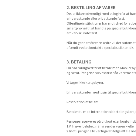
2. BESTILLING AF VARER
Det er ikke nødvendigt med et login for at ha
erhvervskunde eller privatkunde først.
Offentlige institutioner har mulighed for at
smartphone) til at handle på specialbutikke
erhvervskunde først.
Når du gennemfører en ordre vil der automatis
afsendt ved at kontakte specialbutikken.dk.
3. BETALING
Du har mulighed for at betale med MobilePay s
og nemt. Pengene hæves først når varerne afs
Vi tager ikke kortgebyrer.
Erhvervskunder med login til specialbutikken
Reservation af beløb:
Betaler du med internationalt betalingskort
Pengene reserveres på dit kort eller konto indti
1.Vi hæver beløbet, når vi sender varen – eller
2.Indtil pengene bliver frigivet ifølge aftale 