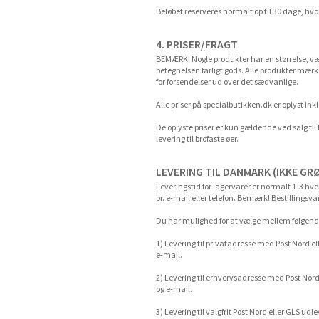
Beløbet reserveres normalt op til 30 dage, hvor
4. PRISER/FRAGT
BEMÆRK! Nogle produkter har en størrelse, væ
betegnelsen farligt gods. Alle produkter mær
for forsendelser ud over det sædvanlige.
Alle priser på specialbutikken.dk er oplyst in
De oplyste priser er kun gældende ved salg t
levering til brofaste øer.
LEVERING TIL DANMARK (IKKE G
Leveringstid for lagervarer er normalt 1-3 hv
pr. e-mail eller telefon. Bemærk! Bestillingsva
Du har mulighed for at vælge mellem følgend
1) Levering til privatadresse med Post Nord e
e-mail.
2) Levering til erhvervsadresse med Post Nord
og e-mail.
3) Levering til valgfrit Post Nord eller GLS u