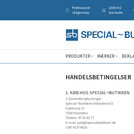
Professionel
1300 m2
rådgivning
stor butik
PRODUKTER
MÆRKER
BEKL
HANDELSBETINGELSER
1. KØB HOS SPECIAL~BUTIKKEN
1.Generelle oplysninger
Special~Butikken Holstebro A/S
Fabersvej 13
7500 Holstebro
Telefon: 97 41 42 77
E-mail:
post@specialbutikken.dk
CVR: 41579420