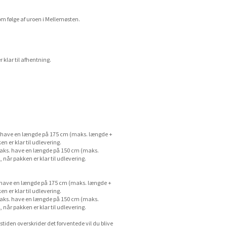
m følge af uroen i Mellemøsten.
klar til afhentning.
s. have en længde på 175 cm (maks. længde +
 er klar til udlevering.
 maks. have en længde på 150 cm (maks.
når pakken er klar til udlevering.
s. have en længde på 175 cm (maks. længde +
 er klar til udlevering.
 maks. have en længde på 150 cm (maks.
når pakken er klar til udlevering.
stiden overskrider det forventede vil du blive