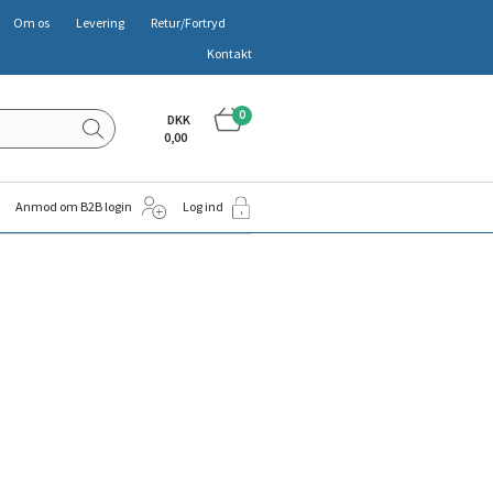
Om os
Levering
Retur/Fortryd
Kontakt
0
DKK
0,00
Anmod om B2B login
Log ind