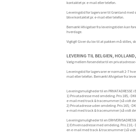
kontaktet pr. e-mail eller telefon.
Leveringstid for lagervarer til Grønland med s
blive kontaktet pr. e-mail eller telefon.
Bemærk! Afvigelser fra leveringstiden kan fore
hverdage.
Vigtigt! Giver du lov til at pakken må stilles, 
LEVERING TIL BELGIEN, HOLLAN
Vælg mellem forsendelse til en privatadresse
Leveringstid for lagervarer er normalt 2-7 hve
mail eller telefon. Bemærk! Afvigelser fra le
Leveringsmuligheder til en PRIVATADRESSE i 
1) Privatadresse med omdeling. Pris 185,- D
e-mail med track & tracenummer (så vidt det 
2) Privatadresse uden omdeling. Pris 165,- 
e-mail med track & tracenummer (så vidt det e
Leveringsmuligheder til en ERHVERVSADRESSE
1) Erhvervsadresse med omdeling. Pris 210,
en e-mail med track & tracenummer (så vidt d