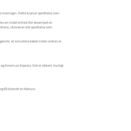
de med login. Dette kræver oprettelse som
des en mobil enhed (for eksempel en
hone, så kræver det oprettelse som
lgende, at annullere købet inden ordren er
g American Express. Det er sikkert, hurtigt
g få tilsendt en faktura.