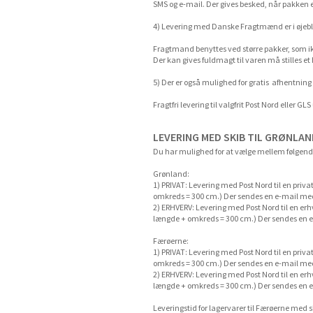
SMS og e-mail. Der gives besked, når pakken er
4) Levering med Danske Fragtmænd er i øjebli
Fragtmand benyttes ved større pakker, som i
Der kan gives fuldmagt til varen må stilles et
5) Der er også mulighed for gratis afhentning
Fragtfri levering til valgfrit Post Nord eller 
LEVERING MED SKIB TIL GRØNLA
Du har mulighed for at vælge mellem følgend
Grønland:
1) PRIVAT: Levering med Post Nord til en pri
omkreds = 300 cm.) Der sendes en e-mail med t
2) ERHVERV: Levering med Post Nord til en er
længde + omkreds = 300 cm.) Der sendes en e-m
Færøerne:
1) PRIVAT: Levering med Post Nord til en pri
omkreds = 300 cm.) Der sendes en e-mail med t
2) ERHVERV: Levering med Post Nord til en er
længde + omkreds = 300 cm.) Der sendes en e-m
Leveringstid for lagervarer til Færøerne med s