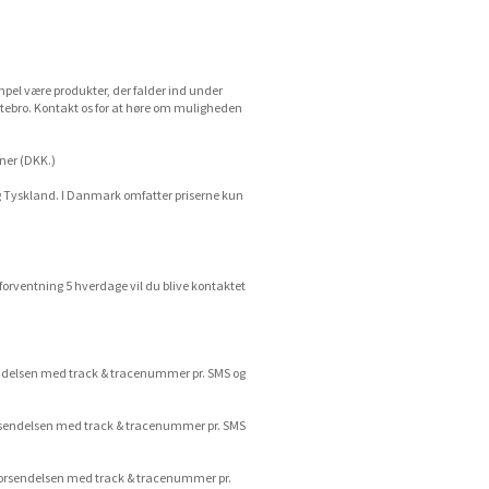
pel være produkter, der falder ind under
stebro. Kontakt os for at høre om muligheden
oner (DKK.)
og Tyskland. I Danmark omfatter priserne kun
 forventning 5 hverdage vil du blive kontaktet
orsendelsen med track & tracenummer pr. SMS og
 forsendelsen med track & tracenummer pr. SMS
 om forsendelsen med track & tracenummer pr.