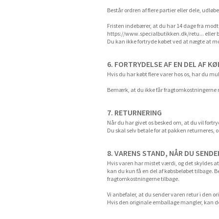
Består ordren af flere partier eller dele, udløb
Fristen indebærer, at du har 14 dage fra modta
https://www.specialbutikken.dk/retu...
eller 
Du kan ikke fortryde købet ved at nægte at m
6. FORTRYDELSE AF EN DEL AF K
Hvis du har købt flere varer hos os, har du muli
Bemærk, at du ikke får fragtomkostningerne ret
7. RETURNERING
Når du har givet os besked om, at du vil fortryd
Du skal selv betale for at pakken returneres, o
8. VARENS STAND, NÅR DU SENDE
Hvis varen har mistet værdi, og det skyldes 
kan du kun få en del af købsbeløbet tilbage. 
fragtomkostningerne tilbage.
Vi anbefaler, at du sender varen retur i den o
Hvis den originale emballage mangler, kan de