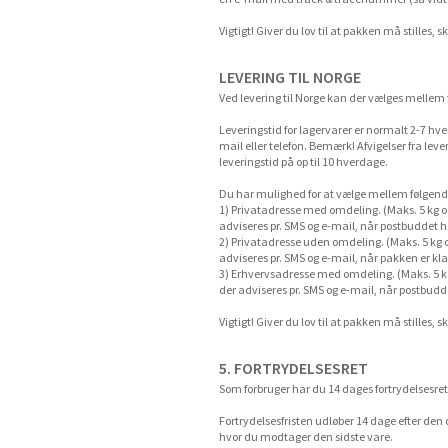
Vigtigt! Giver du lov til at pakken må stilles, 
LEVERING TIL NORGE
Ved levering til Norge kan der vælges mellem 
Leveringstid for lagervarer er normalt 2-7 hve
mail eller telefon. Bemærk! Afvigelser fra lev
leveringstid på op til 10 hverdage.
Du har mulighed for at vælge mellem følgende
1) Privatadresse med omdeling. (Maks. 5 kg o
adviseres pr. SMS og e-mail, når postbuddet h
2) Privatadresse uden omdeling. (Maks. 5 kg 
adviseres pr. SMS og e-mail, når pakken er klar
3) Erhvervsadresse med omdeling. (Maks. 5 k
der adviseres pr. SMS og e-mail, når postbudd
Vigtigt! Giver du lov til at pakken må stilles, 
5. FORTRYDELSESRET
Som forbruger har du 14 dages fortrydelsesret
Fortrydelsesfristen udløber 14 dage efter den d
hvor du modtager den sidste vare.