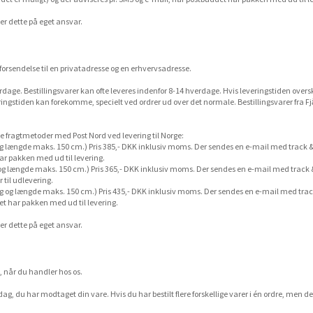
sker dette på eget ansvar.
forsendelse til en privatadresse og en erhvervsadresse.
rdage. Bestillingsvarer kan ofte leveres indenfor 8-14 hverdage. Hvis leveringstiden oversk
eringstiden kan forekomme, specielt ved ordrer ud over det normale. Bestillingsvarer fra F
 fragtmetoder med Post Nord ved levering til Norge:
g længde maks. 150 cm.) Pris 385,- DKK inklusiv moms. Der sendes en e-mail med track &
ar pakken med ud til levering.
og længde maks. 150 cm.) Pris 365,- DKK inklusiv moms. Der sendes en e-mail med track 
 til udlevering.
g og længde maks. 150 cm.) Pris 435,- DKK inklusiv moms. Der sendes en e-mail med trac
et har pakken med ud til levering.
sker dette på eget ansvar.
, når du handler hos os.
ag, du har modtaget din vare. Hvis du har bestilt flere forskellige varer i én ordre, men de 