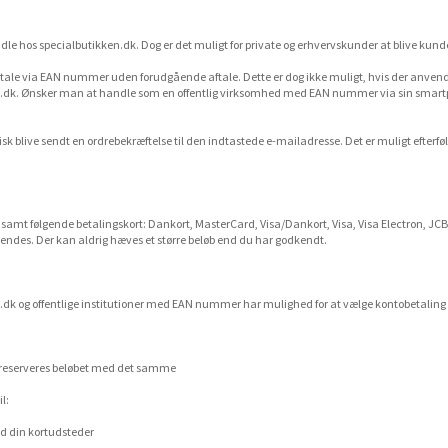
ndle hos specialbutikken.dk. Dog er det muligt for private og erhvervskunder at blive kun
 betale via EAN nummer uden forudgående aftale. Dette er dog ikke muligt, hvis der anven
n.dk. Ønsker man at handle som en offentlig virksomhed med EAN nummer via sin smartp
k blive sendt en ordrebekræftelse til den indtastede e-mailadresse. Det er muligt efterfø
amt følgende betalingskort: Dankort, MasterCard, Visa/Dankort, Visa, Visa Electron, JCB o
endes. Der kan aldrig hæves et større beløb end du har godkendt.
.dk og offentlige institutioner med EAN nummer har mulighed for at vælge kontobetaling o
, reserveres beløbet med det samme
l:
med din kortudsteder