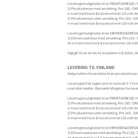
Leveringsmuligheder til en PRIVATADRESSE i S
1) Privatadresse med omdeling. Pris 185,- D
e-mail med track & tracenummer (så vidt det 
2) Privatadresse uden omdeling. Pris 165,- 
e-mail med track & tracenummer (så vidt det e
Leveringsmuligheder til en ERHVERVSADRESSE 
1) Erhvervsadresse med omdeling. Pris 210,
en e-mail med track & tracenummer (så vidt d
Vigtigt! Giver du lov til at pakken må stilles, 
LEVERING TIL FINLAND
Vælg mellem forsendelse til en privatadresse
Leveringstid for lagervarer er normalt 2-7 hve
mail eller telefon. Bemærk! Afvigelser fra le
Leveringsmuligheder til en PRIVATADRESSE i 
1) Privatadresse med omdeling. Pris 185,- D
e-mail med track & tracenummer (så vidt det 
2) Privatadresse uden omdeling. Pris 165,- 
e-mail med track & tracenummer (så vidt det e
Leveringsmuligheder til en ERHVERVSADRESSE
1) Erhvervsadresse med omdeling. Pris 210,
en e-mail med track & tracenummer (så vidt d