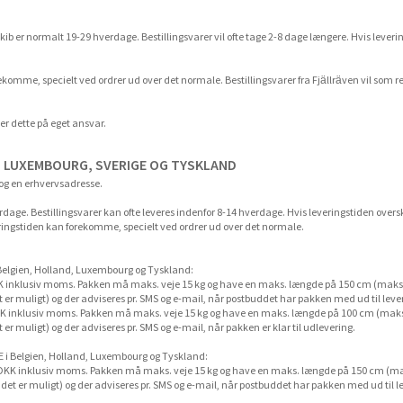
kib er normalt 19-29 hverdage. Bestillingsvarer vil ofte tage 2-8 dage længere. Hvis leveri
komme, specielt ved ordrer ud over det normale. Bestillingsvarer fra Fjällräven vil som re
sker dette på eget ansvar.
D, LUXEMBOURG, SVERIGE OG TYSKLAND
 og en erhvervsadresse.
rdage. Bestillingsvarer kan ofte leveres indenfor 8-14 hverdage. Hvis leveringstiden oversk
veringstiden kan forekomme, specielt ved ordrer ud over det normale.
Belgien, Holland, Luxembourg og Tyskland:
KK inklusiv moms. Pakken må maks. veje 15 kg og have en maks. længde på 150 cm (maks
er muligt) og der adviseres pr. SMS og e-mail, når postbuddet har pakken med ud til leve
DKK inklusiv moms. Pakken må maks. veje 15 kg og have en maks. længde på 100 cm (mak
r muligt) og der adviseres pr. SMS og e-mail, når pakken er klar til udlevering.
 i Belgien, Holland, Luxembourg og Tyskland:
- DKK inklusiv moms. Pakken må maks. veje 15 kg og have en maks. længde på 150 cm (m
et er muligt) og der adviseres pr. SMS og e-mail, når postbuddet har pakken med ud til l