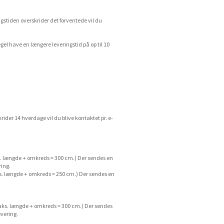
ngstiden overskrider det forventede vil du
gel have en længere leveringstid på op til 10
rider 14 hverdage vil du blive kontaktet pr. e-
. længde + omkreds = 300 cm.) Der sendes en
ring.
s. længde + omkreds = 250 cm.) Der sendes en
aks. længde + omkreds = 300 cm.) Der sendes
evering.