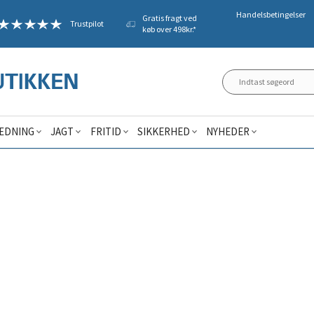
Handelsbetingelser
Gratis fragt ved
Trustpilot
køb over 498kr.*
ÆDNING
JAGT
FRITID
SIKKERHED
NYHEDER