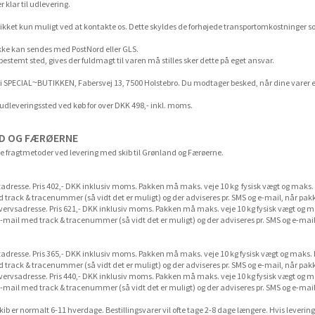
 klar til udlevering.
kket kun muligt ved at kontakte os. Dette skyldes de forhøjede transportomkostninger so
kke kan sendes med PostNord eller GLS.
 bestemt sted, gives der fuldmagt til varen må stilles sker dette på eget ansvar.
 i SPECIAL~BUTIKKEN, Fabersvej 13, 7500 Holstebro. Du modtager besked, når dine varer er 
GLS udleveringssted ved køb for over DKK 498,- inkl. moms.
ND OG FÆRØERNE
e fragtmetoder ved levering med skib til Grønland og Færøerne.
vatadresse. Pris 402,- DKK inklusiv moms. Pakken må maks. veje 10 kg fysisk vægt og mak
rack & tracenummer (så vidt det er muligt) og der adviseres pr. SMS og e-mail, når pakken
hvervsadresse. Pris 621,- DKK inklusiv moms. Pakken må maks. veje 10 kg fysisk vægt og
ail med track & tracenummer (så vidt det er muligt) og der adviseres pr. SMS og e-mail, 
vatadresse. Pris 365,- DKK inklusiv moms. Pakken må maks. veje 10 kg fysisk vægt og mak
rack & tracenummer (så vidt det er muligt) og der adviseres pr. SMS og e-mail, når pakken
hvervsadresse. Pris 440,- DKK inklusiv moms. Pakken må maks. veje 10 kg fysisk vægt og
ail med track & tracenummer (så vidt det er muligt) og der adviseres pr. SMS og e-mail, 
kib er normalt 6-11 hverdage. Bestillingsvarer vil ofte tage 2-8 dage længere. Hvis levering