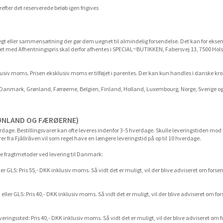
efter det reserverede beløb igen frigives
gt eller sammensætning der gør dem uegnet til almindelig forsendelse. Det kan for eksem
ket med Afhentningspris skal derfor afhentes i SPECIAL~BUTIKKEN, Fabersvej 13, 7500 Hol
klusiv moms. Prisen eksklusiv moms er tilføjet i parentes. Der kan kun handles i danske kr
il Danmark, Grønland, Færøerne, Belgien, Finland, Holland, Luxembourg, Norge, Sverige 
RØNLAND OG FÆRØERNE)
erdage. Bestillingsvarer kan ofte leveres indenfor 3-5 hverdage. Skulle leveringstiden mod
rer fra Fjällräven vil som regel have en længere leveringstid på op til 10 hverdage.
e fragtmetoder ved levering til Danmark:
ller GLS: Pris 55,- DKK inklusiv moms. Så vidt det er muligt, vil der blive adviseret om f
 eller GLS: Pris 40,- DKK inklusiv moms. Så vidt det er muligt, vil der blive adviseret om
dleveringssted: Pris 40,- DKK inklusiv moms. Så vidt det er muligt, vil der blive adviseret