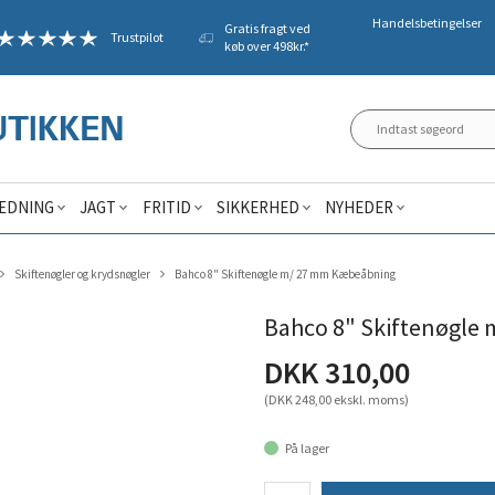
Handelsbetingelser
Gratis fragt ved
Trustpilot
køb over 498kr.*
ÆDNING
JAGT
FRITID
SIKKERHED
NYHEDER
Skiftenøgler og krydsnøgler
Bahco 8" Skiftenøgle m/ 27 mm Kæbeåbning
Bahco 8" Skiftenøgle
DKK 310,00
(DKK 248,00 ekskl. moms)
På lager