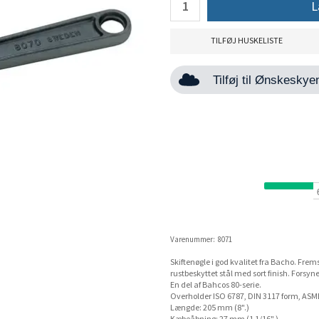
L
TILFØJ HUSKELISTE
Tilføj til Ønskesky
Varenummer:
8071
Skiftenøgle i god kvalitet fra Bacho. Frems
rustbeskyttet stål med sort finish. Fors
En del af Bahcos 80-serie.
Overholder ISO 6787, DIN 3117 form, ASM
Længde: 205 mm (8".)