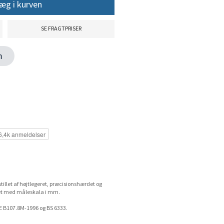
æg i kurven
SE FRAGTPRISER
en
tillet af højtlegeret, præcisionshærdet og
ynet med måleskala i mm.
E B107.8M-1996 og BS 6333.