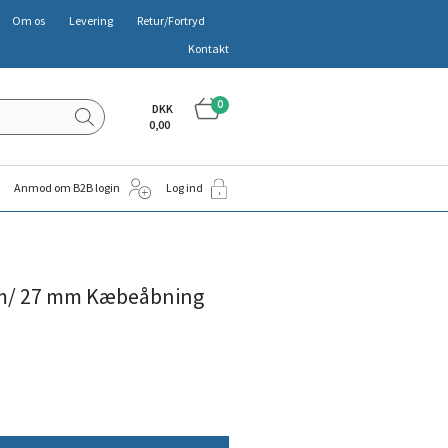
Om os
Levering
Retur/Fortryd
Kontakt
0
DKK
0,00
Anmod om B2B login
Log ind
 m/ 27 mm Kæbeåbning