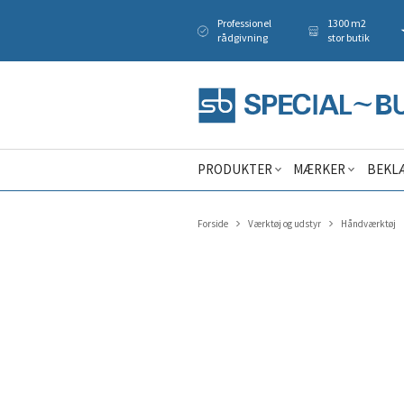
Professionel
1300 m2
rådgivning
stor butik
PRODUKTER
MÆRKER
BEKL
Forside
Værktøj og udstyr
Håndværktøj