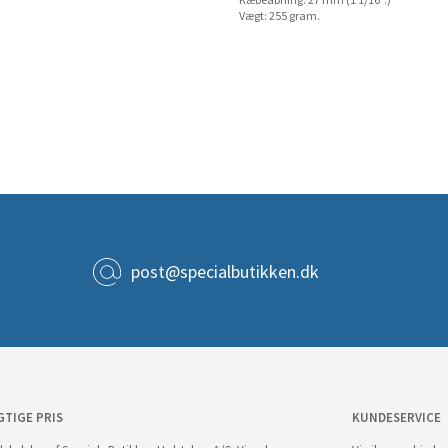
Kæbeåbning: 27 mm (1 1/16".)
Vægt: 255 gram.
post@specialbutikken.dk
GTIGE PRIS
KUNDESERVICE