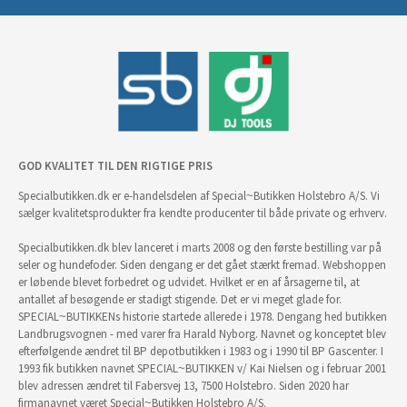
GOD KVALITET TIL DEN RIGTIGE PRIS
Specialbutikken.dk er e-handelsdelen af Special~Butikken Holstebro A/S. Vi
sælger kvalitetsprodukter fra kendte producenter til både private og erhverv.
Specialbutikken.dk blev lanceret i marts 2008 og den første bestilling var på
seler og hundefoder. Siden dengang er det gået stærkt fremad. Webshoppen
er løbende blevet forbedret og udvidet. Hvilket er en af årsagerne til, at
antallet af besøgende er stadigt stigende. Det er vi meget glade for.
SPECIAL~BUTIKKENs historie startede allerede i 1978. Dengang hed butikken
Landbrugsvognen - med varer fra Harald Nyborg. Navnet og konceptet blev
efterfølgende ændret til BP depotbutikken i 1983 og i 1990 til BP Gascenter. I
1993 fik butikken navnet SPECIAL~BUTIKKEN v/ Kai Nielsen og i februar 2001
blev adressen ændret til Fabersvej 13, 7500 Holstebro. Siden 2020 har
firmanavnet været Special~Butikken Holstebro A/S.