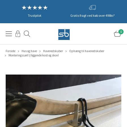
Trustpilot
Gratis fragt ved køb over 498kr.*
0
Forside
Hus og have
Haveredskaber
Ophæng til haveredskaber
Monteringssæt t/liggende kost og skovl