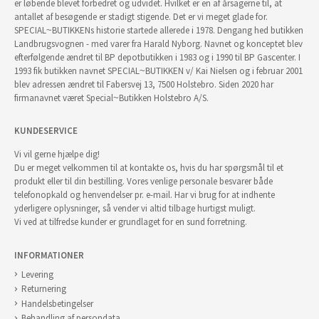
er løbende blevet forbedret og udvidet. Hvilket er en af årsagerne til, at
antallet af besøgende er stadigt stigende. Det er vi meget glade for.
SPECIAL~BUTIKKENs historie startede allerede i 1978. Dengang hed butikken
Landbrugsvognen - med varer fra Harald Nyborg. Navnet og konceptet blev
efterfølgende ændret til BP depotbutikken i 1983 og i 1990 til BP Gascenter. I
1993 fik butikken navnet SPECIAL~BUTIKKEN v/ Kai Nielsen og i februar 2001
blev adressen ændret til Fabersvej 13, 7500 Holstebro. Siden 2020 har
firmanavnet været Special~Butikken Holstebro A/S.
KUNDESERVICE
Vi vil gerne hjælpe dig!
Du er meget velkommen til at kontakte os, hvis du har spørgsmål til et
produkt eller til din bestilling. Vores venlige personale besvarer både
telefonopkald og henvendelser pr. e-mail. Har vi brug for at indhente
yderligere oplysninger, så vender vi altid tilbage hurtigst muligt.
Vi ved at tilfredse kunder er grundlaget for en sund forretning.
INFORMATIONER
Levering
Returnering
Handelsbetingelser
Behandling af persondata