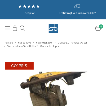
Trustpilot
Gratis fragt ved køb over 498kr.*
0
Forside
Hus og have
Haveredskaber
Ophæng til haveredskaber
Smedebakken Solid Holder Til Wacker Jordloppe