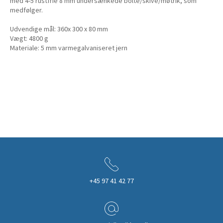
med 4-5 rustfrie 8 mm undersænkede bolte/skive/møtrik, som
medfølger.
Udvendige mål: 360x 300 x 80 mm
Vægt: 4800 g
Materiale: 5 mm varmegalvaniseret jern
+45 97 41 42 77