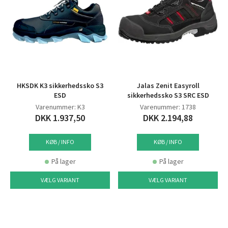
HKSDK K3 sikkerhedssko S3
Jalas Zenit Easyroll
ESD
sikkerhedssko S3 SRC ESD
Varenummer: K3
Varenummer: 1738
DKK 1.937,50
DKK 2.194,88
KØB / INFO
KØB / INFO
På lager
På lager
VÆLG VARIANT
VÆLG VARIANT