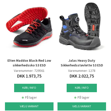
Elten Maddox Black-Red Low
Jalas Heavy Duty
sikkerhedssko S3 ESD
Sikkerhedsstøvlette S3 ESD
Varenummer: 729561
Varenummer: 1278
DKK 1.973,75
DKK 2.022,75
KØB / INFO
KØB / INFO
På lager
På lager
VÆLG VARIANT
VÆLG VARIANT