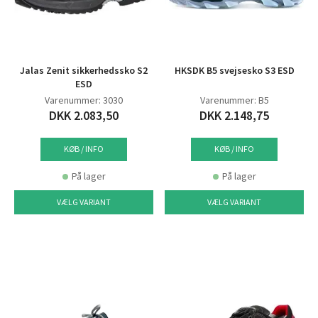
Jalas Zenit sikkerhedssko S2
HKSDK B5 svejsesko S3 ESD
ESD
Varenummer: 3030
Varenummer: B5
DKK 2.083,50
DKK 2.148,75
KØB / INFO
KØB / INFO
På lager
På lager
VÆLG VARIANT
VÆLG VARIANT