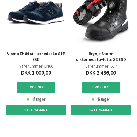
Vismo EN66 sikkerhedssko S1P
Brynje Storm
ESD
sikkerhedstøvlette S3 ESD
Varenummer: EN66
Varenummer: 657
DKK 1.000,00
DKK 2.436,00
KØB / INFO
KØB / INFO
På lager
På lager
VÆLG VARIANT
VÆLG VARIANT