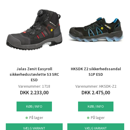
Jalas Zenit Easyroll
HKSDK Z2 sikkerhedssandal
sikkerhedsstøvlette S3 SRC
S1P ESD
ESD
Varenummer: 1718
Varenummer: HKSDK-Z2
DKK 2.233,00
DKK 2.475,00
KØB / INFO
KØB / INFO
På lager
På lager
VÆLG VARIANT
VÆLG VARIANT