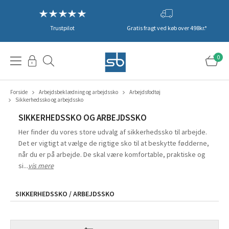
Trustpilot
Gratis fragt ved køb over 498kr.*
0
Forside
Arbejdsbeklædning og arbejdssko
Arbejdsfodtøj
Sikkerhedssko og arbejdssko
SIKKERHEDSSKO OG ARBEJDSSKO
Her finder du vores store udvalg af sikkerhedssko til arbejde.
Det er vigtigt at vælge de rigtige sko til at beskytte fødderne,
når du er på arbejde. De skal være komfortable, praktiske og
si...
vis mere
SIKKERHEDSSKO / ARBEJDSSKO