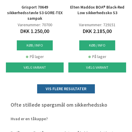
Grisport 70649
Elten Maddox BOA® Black-Red
sikkerhedsstøvle S3 GORE-TEX
Low sikkerhedssko S3
sampak
Varenummer: 70700
Varenummer: 729151
DKK 1.250,00
DKK 2.185,00
KØB / INFO
KØB / INFO
På lager
På lager
VÆLG VARIANT
VÆLG VARIANT
VIS FLERE RESULTATER
Ofte stillede spørgsmål om sikkerhedssko
Hvad er en tåkappe?