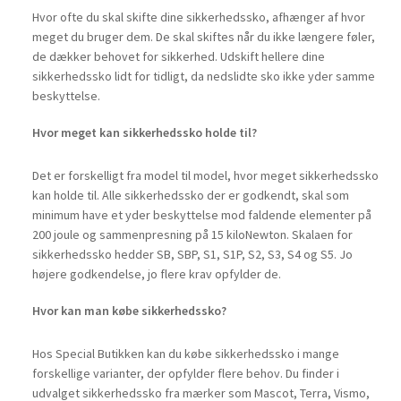
Hvor ofte du skal skifte dine sikkerhedssko, afhænger af hvor
meget du bruger dem. De skal skiftes når du ikke længere føler,
de dækker behovet for sikkerhed. Udskift hellere dine
sikkerhedssko lidt for tidligt, da nedslidte sko ikke yder samme
beskyttelse.
Hvor meget kan sikkerhedssko holde til?
Det er forskelligt fra model til model, hvor meget sikkerhedssko
kan holde til. Alle sikkerhedssko der er godkendt, skal som
minimum have et yder beskyttelse mod faldende elementer på
200 joule og sammenpresning på 15 kiloNewton. Skalaen for
sikkerhedssko hedder SB, SBP, S1, S1P, S2, S3, S4 og S5. Jo
højere godkendelse, jo flere krav opfylder de.
Hvor kan man købe sikkerhedssko?
Hos Special Butikken kan du købe sikkerhedssko i mange
forskellige varianter, der opfylder flere behov. Du finder i
udvalget sikkerhedssko fra mærker som Mascot, Terra, Vismo,