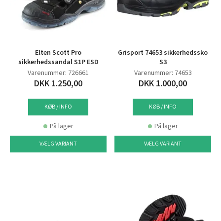
Elten Scott Pro
Grisport 74653 sikkerhedssko
sikkerhedssandal S1P ESD
S3
Varenummer: 726661
Varenummer: 74653
DKK 1.250,00
DKK 1.000,00
KØB / INFO
KØB / INFO
På lager
På lager
VÆLG VARIANT
VÆLG VARIANT