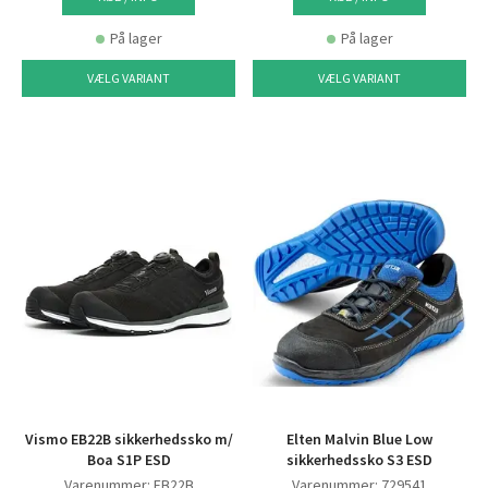
På lager
På lager
VÆLG VARIANT
VÆLG VARIANT
Vismo EB22B sikkerhedssko m/
Elten Malvin Blue Low
Boa S1P ESD
sikkerhedssko S3 ESD
Varenummer: EB22B
Varenummer: 729541