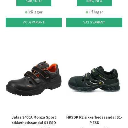
KØB / INFO
KØB / INFO
På lager
På lager
VÆLG VARIANT
VÆLG VARIANT
Jalas 3400A Monza Sport
HKSDK R2 sikkerhedssandal S1-
sikkerhedssandal S1 ESD
P ESD