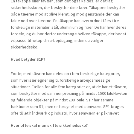
En tåkappe eller tåværn, som det også kaldes, er det lag i
sikkerhedsskoen, der beskytter dine tæer. Tåkappen beskytter
både tæerne mod at blive klemt, og mod genstande der kan
falde ned over tæerne. En tåkappe kan overordnet fåes i tre
forskellige materialer: stål, aluminium og fiber. De har hver deres
fordele, og du bør derfor undersøge hvilken tåkappe, der bedst
vil passe til netop din arbejdsgang, inden du vælger
sikkerhedssko.
Hvad betyder S1P?
Fodtøj med tåværn kan deles op i fem forskellige kategorier,
som hver især egner sig til forskellige arbejdsmæssige
situationer. Fælles for alle fem kategorier er, at de har et tåværn,
som beskytter mod sammenpresning på mindst 1500 kiloNewton
og faldende objekter på mindst 200 joule. S1P har samme
funktioner som S1, men er forsynet med sømværn. SP1 bruges
ofte til let håndværk og industri, hvor sømværn er påkrævet.
Hvor ofte skal man skifte sikkerhedssko?