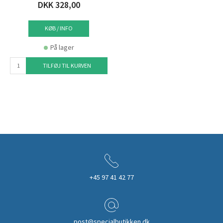
DKK 328,00
KØB / INFO
På lager
TILFØJ TIL KURVEN
+45 97 41 42 77
post@specialbutikken.dk