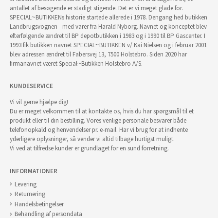
antallet af besøgende er stadigt stigende. Det er vi meget glade for.
SPECIAL~BUTIKKENs historie startede allerede i 1978. Dengang hed butikken
Landbrugsvognen - med varer fra Harald Nyborg. Navnet og konceptet blev
efterfølgende ændret til BP depotbutikken i 1983 og i 1990 til BP Gascenter. I
1993 fik butikken navnet SPECIAL~BUTIKKEN v/ Kai Nielsen og i februar 2001
blev adressen ændret til Fabersvej 13, 7500 Holstebro. Siden 2020 har
firmanavnet været Special~Butikken Holstebro A/S.
KUNDESERVICE
Vi vil gerne hjælpe dig!
Du er meget velkommen til at kontakte os, hvis du har spørgsmål til et
produkt eller til din bestilling. Vores venlige personale besvarer både
telefonopkald og henvendelser pr. e-mail. Har vi brug for at indhente
yderligere oplysninger, så vender vi altid tilbage hurtigst muligt.
Vi ved at tilfredse kunder er grundlaget for en sund forretning.
INFORMATIONER
Levering
Returnering
Handelsbetingelser
Behandling af persondata