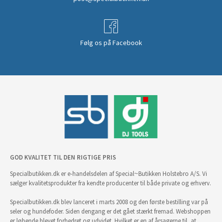
Følg os på Facebook
GOD KVALITET TIL DEN RIGTIGE PRIS
Specialbutikken.dk er e-handelsdelen af Special~Butikken Holstebro A/S. Vi
sælger kvalitetsprodukter fra kendte producenter til både private og erhverv.
Specialbutikken.dk blev lanceret i marts 2008 og den første bestilling var på
seler og hundefoder. Siden dengang er det gået stærkt fremad. Webshoppen
er løbende blevet forbedret og udvidet. Hvilket er en af årsagerne til, at