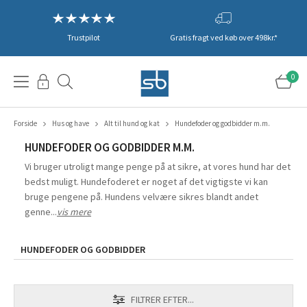
Trustpilot
Gratis fragt ved køb over 498kr.*
0
Forside
Hus og have
Alt til hund og kat
Hundefoder og godbidder m.m.
HUNDEFODER OG GODBIDDER M.M.
Vi bruger utroligt mange penge på at sikre, at vores hund har det
bedst muligt. Hundefoderet er noget af det vigtigste vi kan
bruge pengene på. Hundens velvære sikres blandt andet
genne...
vis mere
HUNDEFODER OG GODBIDDER
FILTRER EFTER...