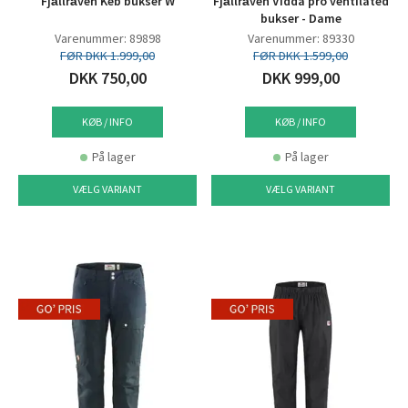
Fjällräven Keb bukser W
Fjällräven Vidda pro ventilated
bukser - Dame
Varenummer: 89898
Varenummer: 89330
FØR DKK 1.999,00
FØR DKK 1.599,00
DKK 750,00
DKK 999,00
KØB / INFO
KØB / INFO
På lager
På lager
VÆLG VARIANT
VÆLG VARIANT