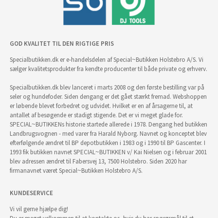
GOD KVALITET TIL DEN RIGTIGE PRIS
Specialbutikken.dk er e-handelsdelen af Special~Butikken Holstebro A/S. Vi
sælger kvalitetsprodukter fra kendte producenter til både private og erhverv.
Specialbutikken.dk blev lanceret i marts 2008 og den første bestilling var på
seler og hundefoder. Siden dengang er det gået stærkt fremad. Webshoppen
er løbende blevet forbedret og udvidet. Hvilket er en af årsagerne til, at
antallet af besøgende er stadigt stigende. Det er vi meget glade for.
SPECIAL~BUTIKKENs historie startede allerede i 1978. Dengang hed butikken
Landbrugsvognen - med varer fra Harald Nyborg. Navnet og konceptet blev
efterfølgende ændret til BP depotbutikken i 1983 og i 1990 til BP Gascenter. I
1993 fik butikken navnet SPECIAL~BUTIKKEN v/ Kai Nielsen og i februar 2001
blev adressen ændret til Fabersvej 13, 7500 Holstebro. Siden 2020 har
firmanavnet været Special~Butikken Holstebro A/S.
KUNDESERVICE
Vi vil gerne hjælpe dig!