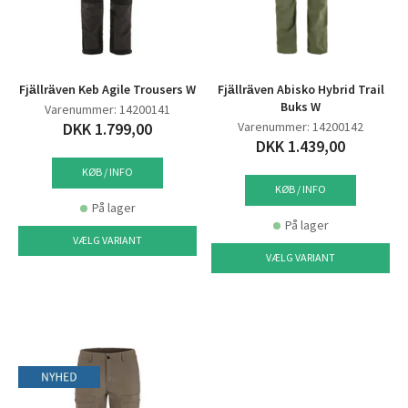
Fjällräven Keb Agile Trousers W
Fjällräven Abisko Hybrid Trail
Buks W
Varenummer: 14200141
DKK 1.799,00
Varenummer: 14200142
DKK 1.439,00
KØB / INFO
KØB / INFO
På lager
På lager
VÆLG VARIANT
VÆLG VARIANT