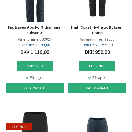
Fjällräven Abisko Midsummer
High Coast Hydratic Bukser -
bukser W.
Dame
Varenummer: 89827
Varenummer: 87353
FØR DKK 1.399,00
FØR DKK 1.799,00
DKK 1.119,00
DKK 950,00
KØB / INFO
KØB / INFO
På lager
På lager
VÆLG VARIANT
VÆLG VARIANT