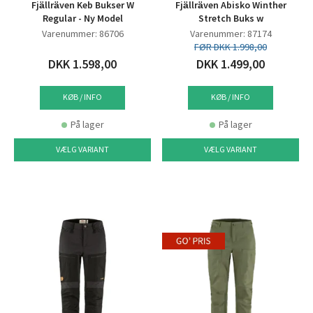
Fjällräven Keb Bukser W
Fjällräven Abisko Winther
Regular - Ny Model
Stretch Buks w
Varenummer: 86706
Varenummer: 87174
FØR DKK 1.998,00
DKK 1.598,00
DKK 1.499,00
KØB / INFO
KØB / INFO
På lager
På lager
VÆLG VARIANT
VÆLG VARIANT