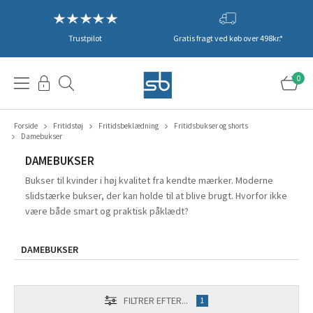
Trustpilot
Gratis fragt ved køb over 498kr.*
0
Forside
Fritidstøj
Fritidsbeklædning
Fritidsbukser og shorts
Damebukser
DAMEBUKSER
Bukser til kvinder i høj kvalitet fra kendte mærker. Moderne
slidstærke bukser, der kan holde til at blive brugt. Hvorfor ikke
være både smart og praktisk påklædt?
DAMEBUKSER
FILTRER EFTER...
1