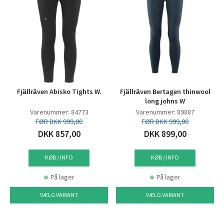
Fjällräven Abisko Tights W.
Fjällräven Bertagen thinwool
long johns W
Varenummer: 84773
Varenummer: 89887
FØR DKK 999,00
FØR DKK 999,00
DKK 857,00
DKK 899,00
KØB / INFO
KØB / INFO
På lager
På lager
VÆLG VARIANT
VÆLG VARIANT