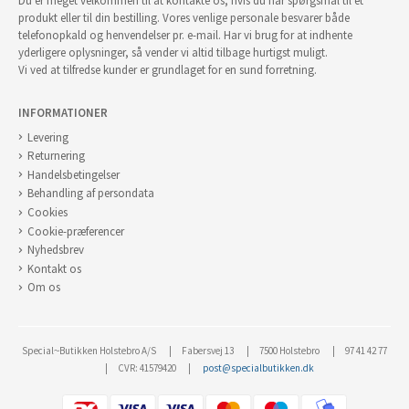
Du er meget velkommen til at kontakte os, hvis du har spørgsmål til et
produkt eller til din bestilling. Vores venlige personale besvarer både
telefonopkald og henvendelser pr. e-mail. Har vi brug for at indhente
yderligere oplysninger, så vender vi altid tilbage hurtigst muligt.
Vi ved at tilfredse kunder er grundlaget for en sund forretning.
INFORMATIONER
Levering
Returnering
Handelsbetingelser
Behandling af persondata
Cookies
Cookie-præferencer
Nyhedsbrev
Kontakt os
Om os
Special~Butikken Holstebro A/S
Fabersvej 13
7500 Holstebro
97 41 42 77
CVR: 41579420
post@specialbutikken.dk