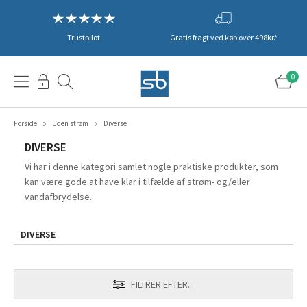
Trustpilot
Gratis fragt ved køb over 498kr.*
0
Forside
Uden strøm
Diverse
DIVERSE
Vi har i denne kategori samlet nogle praktiske produkter, som
kan være gode at have klar i tilfælde af strøm- og/eller
vandafbrydelse.
DIVERSE
FILTRER EFTER...