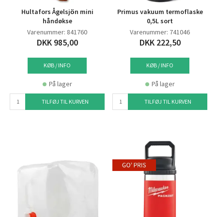
Hultafors Ågelsjön mini
Primus vakuum termoflaske
håndøkse
0,5L sort
Varenummer: 841760
Varenummer: 741046
DKK 985,00
DKK 222,50
KØB / INFO
KØB / INFO
På lager
På lager
TILFØJ TIL KURVEN
TILFØJ TIL KURVEN