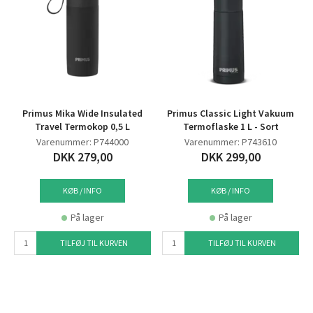
Primus Mika Wide Insulated
Primus Classic Light Vakuum
Travel Termokop 0,5 L
Termoflaske 1 L - Sort
Varenummer: P744000
Varenummer: P743610
DKK 279,00
DKK 299,00
KØB / INFO
KØB / INFO
På lager
På lager
TILFØJ TIL KURVEN
TILFØJ TIL KURVEN