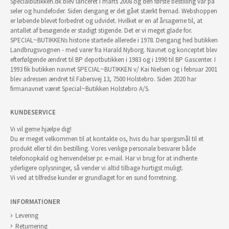
Specialbutikken.dk blev lanceret i marts 2008 og den første bestilling var på
seler og hundefoder. Siden dengang er det gået stærkt fremad. Webshoppen
er løbende blevet forbedret og udvidet. Hvilket er en af årsagerne til, at
antallet af besøgende er stadigt stigende. Det er vi meget glade for.
SPECIAL~BUTIKKENs historie startede allerede i 1978. Dengang hed butikken
Landbrugsvognen - med varer fra Harald Nyborg. Navnet og konceptet blev
efterfølgende ændret til BP depotbutikken i 1983 og i 1990 til BP Gascenter. I
1993 fik butikken navnet SPECIAL~BUTIKKEN v/ Kai Nielsen og i februar 2001
blev adressen ændret til Fabersvej 13, 7500 Holstebro. Siden 2020 har
firmanavnet været Special~Butikken Holstebro A/S.
KUNDESERVICE
Vi vil gerne hjælpe dig!
Du er meget velkommen til at kontakte os, hvis du har spørgsmål til et
produkt eller til din bestilling. Vores venlige personale besvarer både
telefonopkald og henvendelser pr. e-mail. Har vi brug for at indhente
yderligere oplysninger, så vender vi altid tilbage hurtigst muligt.
Vi ved at tilfredse kunder er grundlaget for en sund forretning.
INFORMATIONER
Levering
Returnering