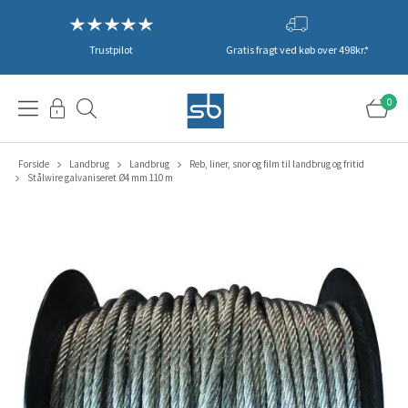
Trustpilot
Gratis fragt ved køb over 498kr.*
0
Forside
Landbrug
Landbrug
Reb, liner, snor og film til landbrug og fritid
Stålwire galvaniseret Ø4 mm 110 m