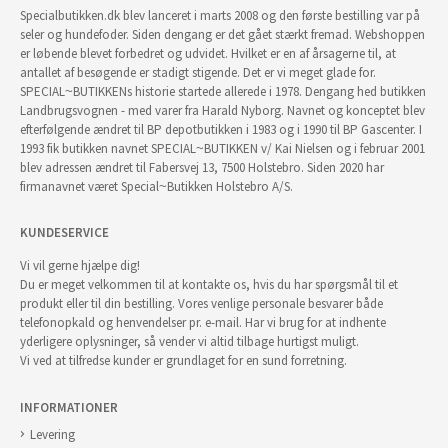
Specialbutikken.dk blev lanceret i marts 2008 og den første bestilling var på
seler og hundefoder. Siden dengang er det gået stærkt fremad. Webshoppen
er løbende blevet forbedret og udvidet. Hvilket er en af årsagerne til, at
antallet af besøgende er stadigt stigende. Det er vi meget glade for.
SPECIAL~BUTIKKENs historie startede allerede i 1978. Dengang hed butikken
Landbrugsvognen - med varer fra Harald Nyborg. Navnet og konceptet blev
efterfølgende ændret til BP depotbutikken i 1983 og i 1990 til BP Gascenter. I
1993 fik butikken navnet SPECIAL~BUTIKKEN v/ Kai Nielsen og i februar 2001
blev adressen ændret til Fabersvej 13, 7500 Holstebro. Siden 2020 har
firmanavnet været Special~Butikken Holstebro A/S.
KUNDESERVICE
Vi vil gerne hjælpe dig!
Du er meget velkommen til at kontakte os, hvis du har spørgsmål til et
produkt eller til din bestilling. Vores venlige personale besvarer både
telefonopkald og henvendelser pr. e-mail. Har vi brug for at indhente
yderligere oplysninger, så vender vi altid tilbage hurtigst muligt.
Vi ved at tilfredse kunder er grundlaget for en sund forretning.
INFORMATIONER
Levering