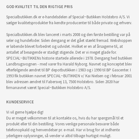
GOD KVALITET TIL DEN RIGTIGE PRIS
Specialbutikken.dk er e-handelsdelen af Special~Butikken Holstebro A/S. Vi
sælger kvalitetsprodukter fra kendte producenter til både private og erhverv.
Specialbutikken.dk blev lanceret i marts 2008 og den første bestilling var på
seler og hundefoder. Siden dengang er det gået stærkt fremad. Webshoppen
er løbende blevet forbedret og udvidet. Hvilket er en af årsagerne til, at
antallet af besøgende er stadigt stigende. Det er vi meget glade for.
SPECIAL~BUTIKKENs historie startede allerede i 1978. Dengang hed butikken
Landbrugsvognen - med varer fra Harald Nyborg. Navnet og konceptet blev
efterfølgende ændret til BP depotbutikken i 1983 og i 1990 til BP Gascenter. I
1993 fik butikken navnet SPECIAL~BUTIKKEN v/ Kai Nielsen og i februar 2001
blev adressen ændret til Fabersvej 13, 7500 Holstebro. Siden 2020 har
firmanavnet været Special~Butikken Holstebro A/S.
KUNDESERVICE
Vi vil gerne hjælpe dig!
Du er meget velkommen til at kontakte os, hvis du har spørgsmål til et
produkt eller til din bestilling. Vores venlige personale besvarer både
telefonopkald og henvendelser pr. e-mail. Har vi brug for at indhente
yderligere oplysninger, så vender vi altid tilbage hurtigst muligt.