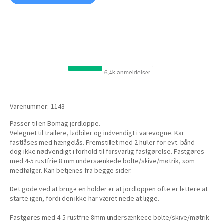
Varenummer:
1143
Passer til en Bomag jordloppe.
Velegnet til trailere, ladbiler og indvendigt i varevogne. Kan
fastlåses med hængelås. Fremstillet med 2 huller for evt. bånd -
dog ikke nødvendigt i forhold til forsvarlig fastgørelse. Fastgøres
med 4-5 rustfrie 8 mm undersænkede bolte/skive/møtrik, som
medfølger. Kan betjenes fra begge sider.
Det gode ved at bruge en holder er at jordloppen ofte er lettere at
starte igen, fordi den ikke har været nede at ligge.
Fastgøres med 4-5 rustfrie 8mm undersænkede bolte/skive/møtrik