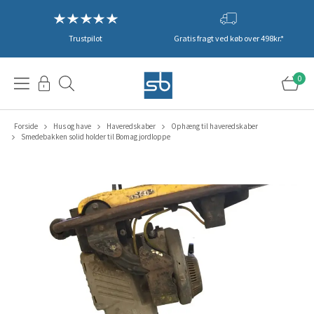
Trustpilot
Gratis fragt ved køb over 498kr.*
0
Forside
Hus og have
Haveredskaber
Ophæng til haveredskaber
Smedebakken solid holder til Bomag jordloppe