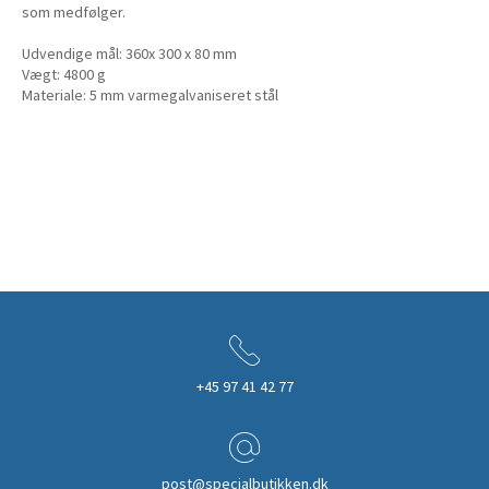
som medfølger.
Udvendige mål: 360x 300 x 80 mm
Vægt: 4800 g
Materiale: 5 mm varmegalvaniseret stål
+45 97 41 42 77
post@specialbutikken.dk