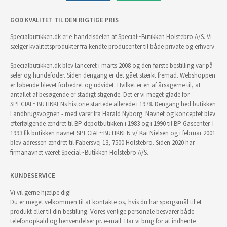
GOD KVALITET TIL DEN RIGTIGE PRIS
Specialbutikken.dk er e-handelsdelen af Special~Butikken Holstebro A/S. Vi
sælger kvalitetsprodukter fra kendte producenter til både private og erhverv.
Specialbutikken.dk blev lanceret i marts 2008 og den første bestilling var på
seler og hundefoder. Siden dengang er det gået stærkt fremad. Webshoppen
er løbende blevet forbedret og udvidet. Hvilket er en af årsagerne til, at
antallet af besøgende er stadigt stigende. Det er vi meget glade for.
SPECIAL~BUTIKKENs historie startede allerede i 1978. Dengang hed butikken
Landbrugsvognen - med varer fra Harald Nyborg. Navnet og konceptet blev
efterfølgende ændret til BP depotbutikken i 1983 og i 1990 til BP Gascenter. I
1993 fik butikken navnet SPECIAL~BUTIKKEN v/ Kai Nielsen og i februar 2001
blev adressen ændret til Fabersvej 13, 7500 Holstebro. Siden 2020 har
firmanavnet været Special~Butikken Holstebro A/S.
KUNDESERVICE
Vi vil gerne hjælpe dig!
Du er meget velkommen til at kontakte os, hvis du har spørgsmål til et
produkt eller til din bestilling. Vores venlige personale besvarer både
telefonopkald og henvendelser pr. e-mail. Har vi brug for at indhente