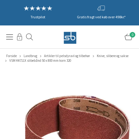
Trustpilot
Gratis fragt ved køb over 498kr.*
0
Forside
Landbrug
Artikler til pelsdyravl og tilbehør
Knive, slibere og sakse
VSM KK711X slibebånd 50 x 800 mm korn 320