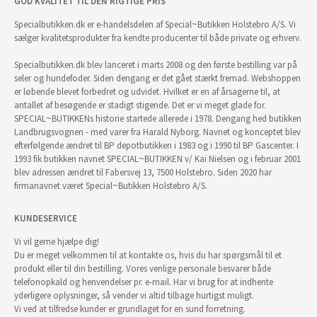
GOD KVALITET TIL DEN RIGTIGE PRIS
Specialbutikken.dk er e-handelsdelen af Special~Butikken Holstebro A/S. Vi
sælger kvalitetsprodukter fra kendte producenter til både private og erhverv.
Specialbutikken.dk blev lanceret i marts 2008 og den første bestilling var på
seler og hundefoder. Siden dengang er det gået stærkt fremad. Webshoppen
er løbende blevet forbedret og udvidet. Hvilket er en af årsagerne til, at
antallet af besøgende er stadigt stigende. Det er vi meget glade for.
SPECIAL~BUTIKKENs historie startede allerede i 1978. Dengang hed butikken
Landbrugsvognen - med varer fra Harald Nyborg. Navnet og konceptet blev
efterfølgende ændret til BP depotbutikken i 1983 og i 1990 til BP Gascenter. I
1993 fik butikken navnet SPECIAL~BUTIKKEN v/ Kai Nielsen og i februar 2001
blev adressen ændret til Fabersvej 13, 7500 Holstebro. Siden 2020 har
firmanavnet været Special~Butikken Holstebro A/S.
KUNDESERVICE
Vi vil gerne hjælpe dig!
Du er meget velkommen til at kontakte os, hvis du har spørgsmål til et
produkt eller til din bestilling. Vores venlige personale besvarer både
telefonopkald og henvendelser pr. e-mail. Har vi brug for at indhente
yderligere oplysninger, så vender vi altid tilbage hurtigst muligt.
Vi ved at tilfredse kunder er grundlaget for en sund forretning.