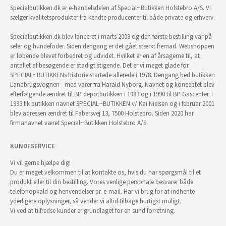
Specialbutikken.dk er e-handelsdelen af Special~Butikken Holstebro A/S. Vi
sælger kvalitetsprodukter fra kendte producenter til både private og erhverv.
Specialbutikken.dk blev lanceret i marts 2008 og den første bestilling var på
seler og hundefoder. Siden dengang er det gået stærkt fremad. Webshoppen
er løbende blevet forbedret og udvidet. Hvilket er en af årsagerne til, at
antallet af besøgende er stadigt stigende. Det er vi meget glade for.
SPECIAL~BUTIKKENs historie startede allerede i 1978. Dengang hed butikken
Landbrugsvognen - med varer fra Harald Nyborg. Navnet og konceptet blev
efterfølgende ændret til BP depotbutikken i 1983 og i 1990 til BP Gascenter. I
1993 fik butikken navnet SPECIAL~BUTIKKEN v/ Kai Nielsen og i februar 2001
blev adressen ændret til Fabersvej 13, 7500 Holstebro. Siden 2020 har
firmanavnet været Special~Butikken Holstebro A/S.
KUNDESERVICE
Vi vil gerne hjælpe dig!
Du er meget velkommen til at kontakte os, hvis du har spørgsmål til et
produkt eller til din bestilling. Vores venlige personale besvarer både
telefonopkald og henvendelser pr. e-mail. Har vi brug for at indhente
yderligere oplysninger, så vender vi altid tilbage hurtigst muligt.
Vi ved at tilfredse kunder er grundlaget for en sund forretning.