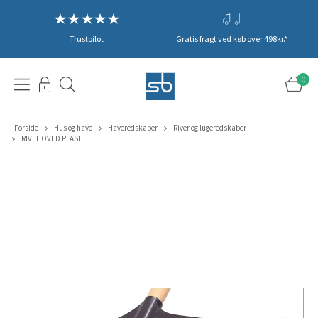
Trustpilot
Gratis fragt ved køb over 498kr.*
0
Forside
Hus og have
Haveredskaber
River og lugeredskaber
RIVEHOVED PLAST