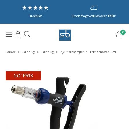
Trustpilot
Gratis fragt ved køb over 498kr.*
0
Forside
Landbrug
Landbrug
Injektionssprøjter
Prima shooter - 2 ml