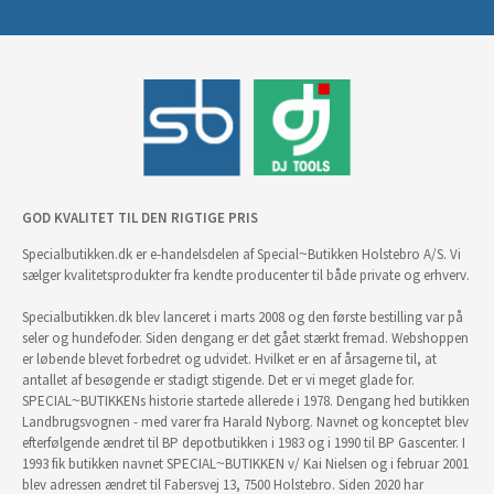
GOD KVALITET TIL DEN RIGTIGE PRIS
Specialbutikken.dk er e-handelsdelen af Special~Butikken Holstebro A/S. Vi
sælger kvalitetsprodukter fra kendte producenter til både private og erhverv.
Specialbutikken.dk blev lanceret i marts 2008 og den første bestilling var på
seler og hundefoder. Siden dengang er det gået stærkt fremad. Webshoppen
er løbende blevet forbedret og udvidet. Hvilket er en af årsagerne til, at
antallet af besøgende er stadigt stigende. Det er vi meget glade for.
SPECIAL~BUTIKKENs historie startede allerede i 1978. Dengang hed butikken
Landbrugsvognen - med varer fra Harald Nyborg. Navnet og konceptet blev
efterfølgende ændret til BP depotbutikken i 1983 og i 1990 til BP Gascenter. I
1993 fik butikken navnet SPECIAL~BUTIKKEN v/ Kai Nielsen og i februar 2001
blev adressen ændret til Fabersvej 13, 7500 Holstebro. Siden 2020 har