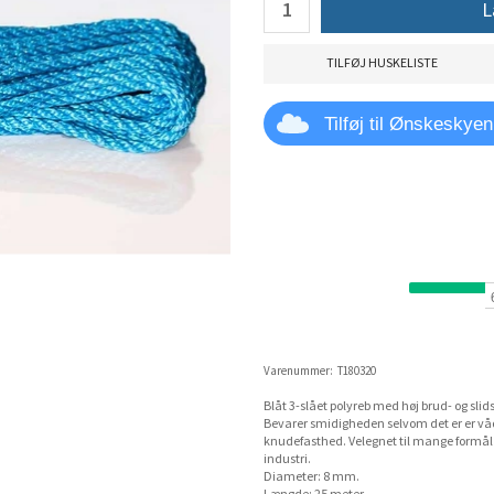
L
TILFØJ HUSKELISTE
Tilføj til Ønskeskyen
Varenummer:
T180320
Blåt 3-slået polyreb med høj brud- og slid
Bevarer smidigheden selvom det er er våd
knudefasthed. Velegnet til mange formål 
industri.
Diameter: 8 mm.