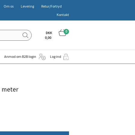
Om os
Levering
Retur/Fortryd
Kontakt
0
DKK
0,00
Anmod om B2B login
Log ind
5 meter