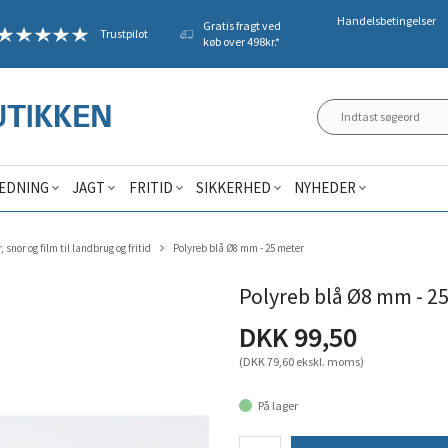
Handelsbetingelser
Gratis fragt ved
Trustpilot
køb over 498kr.*
ÆDNING
JAGT
FRITID
SIKKERHED
NYHEDER
, snor og film til landbrug og fritid
Polyreb blå Ø8 mm - 25 meter
Polyreb blå Ø8 mm - 2
DKK 99,50
(DKK 79,60 ekskl. moms)
På lager