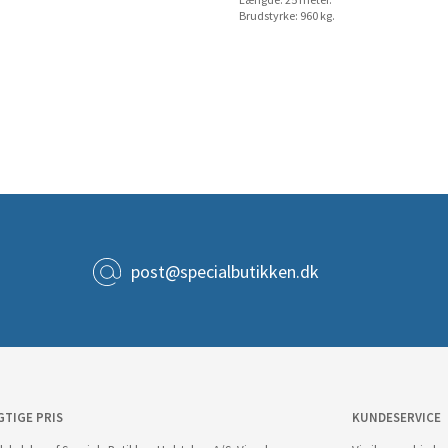
Længde: 25 meter.
Brudstyrke: 960 kg.
post@specialbutikken.dk
GTIGE PRIS
KUNDESERVICE