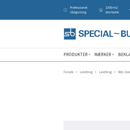
Professionel
1300 m2
rådgivning
stor butik
PRODUKTER
MÆRKER
BEKL
Forside
Landbrug
Landbrug
Reb, liner