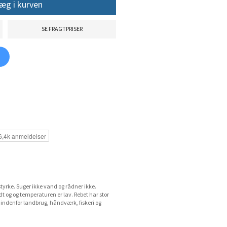
æg i kurven
SE FRAGTPRISER
styrke. Suger ikke vand og rådner ikke.
t og og temperaturen er lav. Rebet har stor
indenfor landbrug, håndværk, fiskeri og