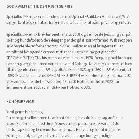
GOD KVALITET TIL DEN RIGTIGE PRIS
Specialbutikken.dk er e-handelsdelen af Special~Butikken Holstebro A/S. Vi
sælger kvalitetsprodukter fra kendte producenter til både private og erhverv.
Specialbutikken.dk blev lanceret i marts 2008 og den første bestilling var på
seler og hundefoder. Siden dengang er det gået stærkt fremad. Webshoppen
er løbende blevet forbedret og udvidet. Hvilket er en af årsagerne til, at
antallet af besøgende er stadigt stigende. Det er vi meget glade for.
SPECIAL~BUTIKKENs historie startede allerede i 1978. Dengang hed butikken
Landbrugsvognen - med varer fra Harald Nyborg. Navnet og konceptet blev
efterfølgende ændret til BP depotbutikken i 1983 og i 1990 til BP Gascenter. I
1993 fik butikken navnet SPECIAL~BUTIKKEN v/ Kai Nielsen og i februar 2001
blev adressen ændret til Fabersvej 13, 7500 Holstebro. Siden 2020 har
firmanavnet været Special~Butikken Holstebro A/S.
KUNDESERVICE
Vi vil gerne hjælpe dig!
Du er meget velkommen til at kontakte os, hvis du har spørgsmål til et
produkt eller til din bestilling. Vores venlige personale besvarer både
telefonopkald og henvendelser pr. e-mail. Har vi brug for at indhente
yderligere oplysninger, så vender vi altid tilbage hurtigst muligt.