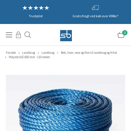
Trustpilot
Gratis fragt ved køb over 498kr.*
0
Forside
Landbrug
Landbrug
Reb, liner, snor og film til landbrug og fritid
Polyreb blå Ø10 mm - 110 meter