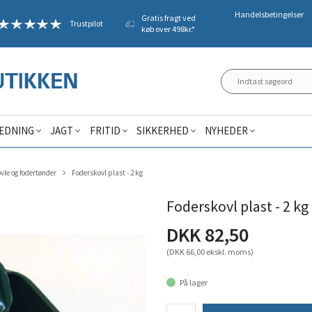
Handelsbetingelser
Gratis fragt ved
Trustpilot
køb over 498kr.*
ÆDNING
JAGT
FRITID
SIKKERHED
NYHEDER
vle og fodertønder
Foderskovl plast - 2 kg
Foderskovl plast - 2 kg
DKK 82,50
(DKK 66,00 ekskl. moms)
På lager