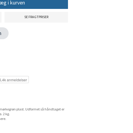
æg i kurven
SE FRAGTPRISER
en
bt mørkegrøn plast. Udformet så håndtaget er
. 2 kg.
ere.