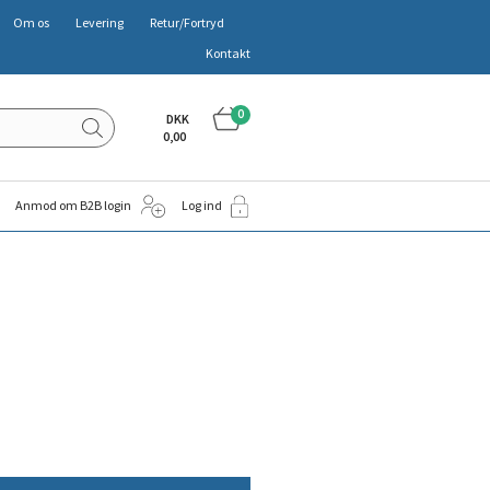
Om os
Levering
Retur/Fortryd
Kontakt
0
DKK
0,00
Anmod om B2B login
Log ind