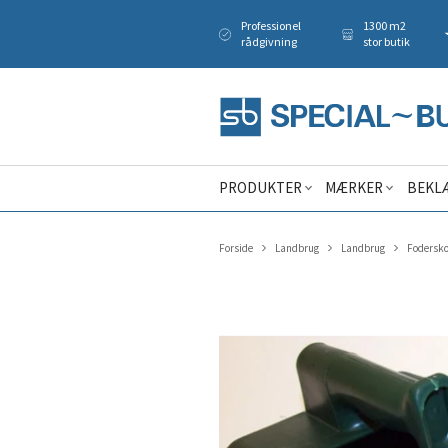
Professionel
1300 m2
rådgivning
stor butik
PRODUKTER
MÆRKER
BEKL
Forside
Landbrug
Landbrug
Fodersko