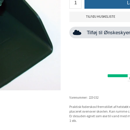
L
TILFØJ HUSKELISTE
Tilføj til Ønskesky
Varenummer:
223-152
Praktisk foderskovl fremstillet af helstø
placeret ovenover skovlen. Kan rumme ca
Er desuden egnet som øse til vand med m
1 stk.