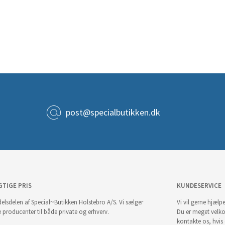
post@specialbutikken.dk
GTIGE PRIS
KUNDESERVICE
elsdelen af Special~Butikken Holstebro A/S. Vi sælger
Vi vil gerne hjælpe
e producenter til både private og erhverv.
Du er meget velk
kontakte os, hvis