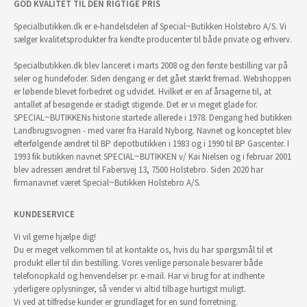
GOD KVALITET TIL DEN RIGTIGE PRIS
Specialbutikken.dk er e-handelsdelen af Special~Butikken Holstebro A/S. Vi
sælger kvalitetsprodukter fra kendte producenter til både private og erhverv.
Specialbutikken.dk blev lanceret i marts 2008 og den første bestilling var på
seler og hundefoder. Siden dengang er det gået stærkt fremad. Webshoppen
er løbende blevet forbedret og udvidet. Hvilket er en af årsagerne til, at
antallet af besøgende er stadigt stigende. Det er vi meget glade for.
SPECIAL~BUTIKKENs historie startede allerede i 1978. Dengang hed butikken
Landbrugsvognen - med varer fra Harald Nyborg. Navnet og konceptet blev
efterfølgende ændret til BP depotbutikken i 1983 og i 1990 til BP Gascenter. I
1993 fik butikken navnet SPECIAL~BUTIKKEN v/ Kai Nielsen og i februar 2001
blev adressen ændret til Fabersvej 13, 7500 Holstebro. Siden 2020 har
firmanavnet været Special~Butikken Holstebro A/S.
KUNDESERVICE
Vi vil gerne hjælpe dig!
Du er meget velkommen til at kontakte os, hvis du har spørgsmål til et
produkt eller til din bestilling. Vores venlige personale besvarer både
telefonopkald og henvendelser pr. e-mail. Har vi brug for at indhente
yderligere oplysninger, så vender vi altid tilbage hurtigst muligt.
Vi ved at tilfredse kunder er grundlaget for en sund forretning.