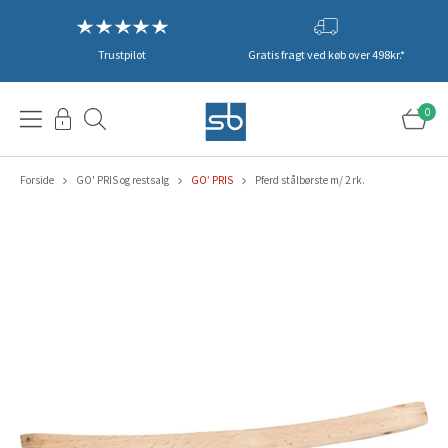
Trustpilot
Gratis fragt ved køb over 498kr.*
0
Forside
GO' PRIS og restsalg
GO’ PRIS
Pferd stålbørste m/ 2 rk.