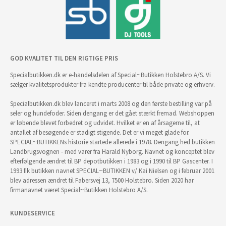
GOD KVALITET TIL DEN RIGTIGE PRIS
Specialbutikken.dk er e-handelsdelen af Special~Butikken Holstebro A/S. Vi
sælger kvalitetsprodukter fra kendte producenter til både private og erhverv.
Specialbutikken.dk blev lanceret i marts 2008 og den første bestilling var på
seler og hundefoder. Siden dengang er det gået stærkt fremad. Webshoppen
er løbende blevet forbedret og udvidet. Hvilket er en af årsagerne til, at
antallet af besøgende er stadigt stigende. Det er vi meget glade for.
SPECIAL~BUTIKKENs historie startede allerede i 1978. Dengang hed butikken
Landbrugsvognen - med varer fra Harald Nyborg. Navnet og konceptet blev
efterfølgende ændret til BP depotbutikken i 1983 og i 1990 til BP Gascenter. I
1993 fik butikken navnet SPECIAL~BUTIKKEN v/ Kai Nielsen og i februar 2001
blev adressen ændret til Fabersvej 13, 7500 Holstebro. Siden 2020 har
firmanavnet været Special~Butikken Holstebro A/S.
KUNDESERVICE