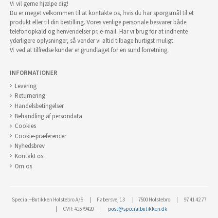
Vi vil gerne hjælpe dig!
Du er meget velkommen til at kontakte os, hvis du har spørgsmål til et
produkt eller til din bestilling. Vores venlige personale besvarer både
telefonopkald og henvendelser pr. e-mail. Har vi brug for at indhente
yderligere oplysninger, så vender vi altid tilbage hurtigst muligt.
Vi ved at tilfredse kunder er grundlaget for en sund forretning.
INFORMATIONER
Levering
Returnering
Handelsbetingelser
Behandling af persondata
Cookies
Cookie-præferencer
Nyhedsbrev
Kontakt os
Om os
Special~Butikken Holstebro A/S
Fabersvej 13
7500 Holstebro
97 41 42 77
CVR: 41579420
post@specialbutikken.dk