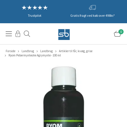
Trustpilot
Gratis fragt ved køb over 498kr.*
0
Forside
Landbrug
Landbrug
Artikler til får, kvæg, grise
Ryom Pebermynteolie Agrymynte - 100 ml