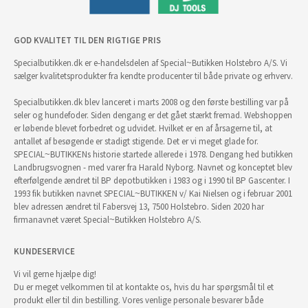
GOD KVALITET TIL DEN RIGTIGE PRIS
Specialbutikken.dk er e-handelsdelen af Special~Butikken Holstebro A/S. Vi
sælger kvalitetsprodukter fra kendte producenter til både private og erhverv.
Specialbutikken.dk blev lanceret i marts 2008 og den første bestilling var på
seler og hundefoder. Siden dengang er det gået stærkt fremad. Webshoppen
er løbende blevet forbedret og udvidet. Hvilket er en af årsagerne til, at
antallet af besøgende er stadigt stigende. Det er vi meget glade for.
SPECIAL~BUTIKKENs historie startede allerede i 1978. Dengang hed butikken
Landbrugsvognen - med varer fra Harald Nyborg. Navnet og konceptet blev
efterfølgende ændret til BP depotbutikken i 1983 og i 1990 til BP Gascenter. I
1993 fik butikken navnet SPECIAL~BUTIKKEN v/ Kai Nielsen og i februar 2001
blev adressen ændret til Fabersvej 13, 7500 Holstebro. Siden 2020 har
firmanavnet været Special~Butikken Holstebro A/S.
KUNDESERVICE
Vi vil gerne hjælpe dig!
Du er meget velkommen til at kontakte os, hvis du har spørgsmål til et
produkt eller til din bestilling. Vores venlige personale besvarer både