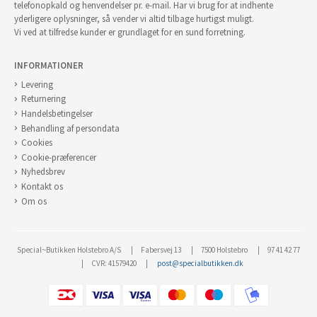
telefonopkald og henvendelser pr. e-mail. Har vi brug for at indhente
yderligere oplysninger, så vender vi altid tilbage hurtigst muligt.
Vi ved at tilfredse kunder er grundlaget for en sund forretning.
INFORMATIONER
Levering
Returnering
Handelsbetingelser
Behandling af persondata
Cookies
Cookie-præferencer
Nyhedsbrev
Kontakt os
Om os
Special~Butikken Holstebro A/S
Fabersvej 13
7500 Holstebro
97 41 42 77
CVR: 41579420
post@specialbutikken.dk