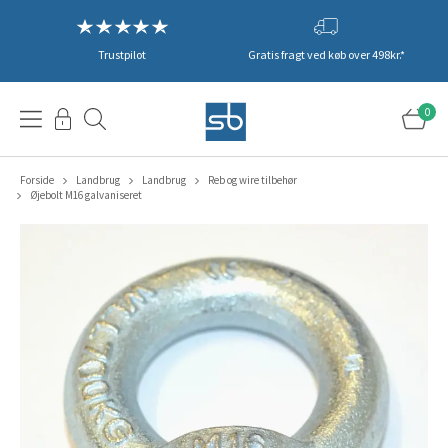
Trustpilot
Gratis fragt ved køb over 498kr.*
0
Forside
Landbrug
Landbrug
Reb og wire tilbehør
Øjebolt M16 galvaniseret