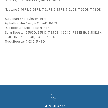
SB, E 12, E 24, 7-63 FAX2, 7-63 FA, 8-103.
Neptune 5-46 PE, 5-54 PE, 7-61 PE, 5-85 PE, 5-51 DE, 7-66 DE, 7-72 DE.
Stationære højtryksrensere:
Alpha Booster 3-26, 3-41, 5-49, 8-103.
Duo Booster, Duo Booster 7-121.
Solar Booster 5-562 D, 7-58 D, 7-85 DS, 8-103 D, 7-38 E18H, 7-58 E18H,
7-58 E36H, 7-58 E54H, 5-45 G, 7-58 G.
Truck Booster 7-63 D, 5-49 D.
+45 97 41 42 77