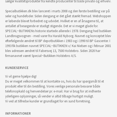
sælger kvalitetsprodukter fra kendte producenter til både private og erhverv.
Specialbutikken.dk blev lanceret i marts 2008 og den første bestilling var på
seler og hundefoder. Siden dengang er det gået stærkt fremad. Webshoppen
er løbende blevet forbedret og udvidet. Hvilket er en af årsagerne til, at
antallet af besøgende er stadigt stigende. Det er vi meget glade for.
SPECIAL~BUTIKKENs historie startede allerede i 1978. Dengang hed butikken
Landbrugsvognen - med varer fra Harald Nyborg. Navnet og konceptet blev
efterfølgende ændret til BP depotbutikken i 1983 og i 1990 til BP Gascenter. I
1993 fik butikken navnet SPECIAL~BUTIKKEN v/ Kai Nielsen og i februar 2001
blev adressen ændret til Fabersvej 13, 7500 Holstebro. Siden 2020 har
firmanavnet været Special~Butikken Holstebro A/S.
KUNDESERVICE
Vi vil gerne hjælpe dig!
Du er meget velkommen til at kontakte os, hvis du har spørgsmål til et
produkt eller til din bestilling. Vores venlige personale besvarer både
telefonopkald og henvendelser pr. e-mail. Har vi brug for at indhente
yderligere oplysninger, så vender vi altid tilbage hurtigst muligt.
Vi ved at tilfredse kunder er grundlaget for en sund forretning.
INFORMATIONER