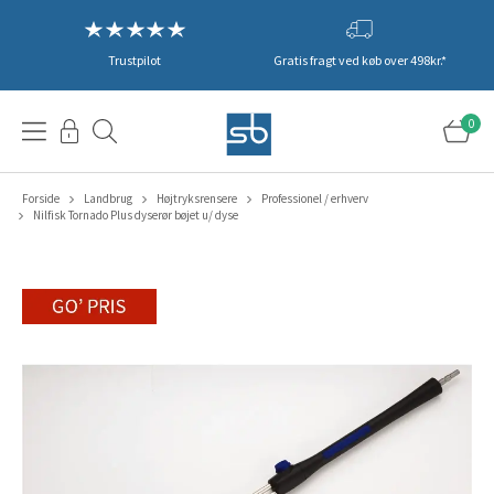
Trustpilot
Gratis fragt ved køb over 498kr.*
0
Forside
Landbrug
Højtryksrensere
Professionel / erhverv
Nilfisk Tornado Plus dyserør bøjet u/ dyse