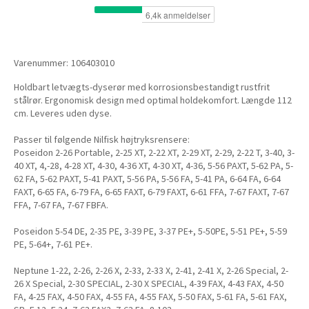
Varenummer:
106403010
Holdbart letvægts-dyserør med korrosionsbestandigt rustfrit
stålrør. Ergonomisk design med optimal holdekomfort. Længde 112
cm. Leveres uden dyse.
Passer til følgende Nilfisk højtryksrensere:
Poseidon 2-26 Portable, 2-25 XT, 2-22 XT, 2-29 XT, 2-29, 2-22 T, 3-40, 3-
40 XT, 4,-28, 4-28 XT, 4-30, 4-36 XT, 4-30 XT, 4-36, 5-56 PAXT, 5-62 PA, 5-
62 FA, 5-62 PAXT, 5-41 PAXT, 5-56 PA, 5-56 FA, 5-41 PA, 6-64 FA, 6-64
FAXT, 6-65 FA, 6-79 FA, 6-65 FAXT, 6-79 FAXT, 6-61 FFA, 7-67 FAXT, 7-67
FFA, 7-67 FA, 7-67 FBFA.
Poseidon 5-54 DE, 2-35 PE, 3-39 PE, 3-37 PE+, 5-50PE, 5-51 PE+, 5-59
PE, 5-64+, 7-61 PE+.
Neptune 1-22, 2-26, 2-26 X, 2-33, 2-33 X, 2-41, 2-41 X, 2-26 Special, 2-
26 X Special, 2-30 SPECIAL, 2-30 X SPECIAL, 4-39 FAX, 4-43 FAX, 4-50
FA, 4-25 FAX, 4-50 FAX, 4-55 FA, 4-55 FAX, 5-50 FAX, 5-61 FA, 5-61 FAX,