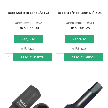
Bato Krafttop Lang 1/2 x 25
BaTo Krafttop Lang 1/2" X 24
mm
mm
Varenummer: 19355
Varenummer: 19354
DKK 175,00
DKK 106,25
KØB / INFO
KØB / INFO
På lager
På lager
TILFØJ TIL KURVEN
TILFØJ TIL KURVEN