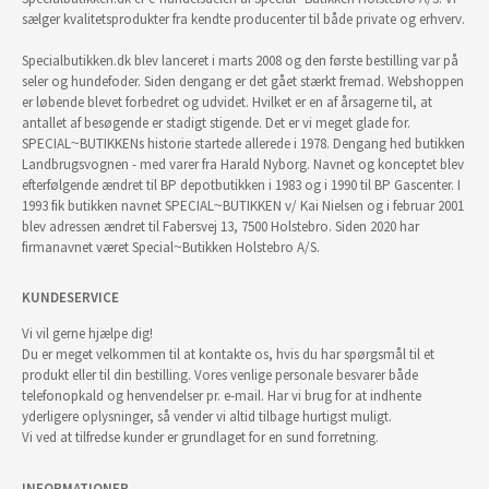
sælger kvalitetsprodukter fra kendte producenter til både private og erhverv.
Specialbutikken.dk blev lanceret i marts 2008 og den første bestilling var på
seler og hundefoder. Siden dengang er det gået stærkt fremad. Webshoppen
er løbende blevet forbedret og udvidet. Hvilket er en af årsagerne til, at
antallet af besøgende er stadigt stigende. Det er vi meget glade for.
SPECIAL~BUTIKKENs historie startede allerede i 1978. Dengang hed butikken
Landbrugsvognen - med varer fra Harald Nyborg. Navnet og konceptet blev
efterfølgende ændret til BP depotbutikken i 1983 og i 1990 til BP Gascenter. I
1993 fik butikken navnet SPECIAL~BUTIKKEN v/ Kai Nielsen og i februar 2001
blev adressen ændret til Fabersvej 13, 7500 Holstebro. Siden 2020 har
firmanavnet været Special~Butikken Holstebro A/S.
KUNDESERVICE
Vi vil gerne hjælpe dig!
Du er meget velkommen til at kontakte os, hvis du har spørgsmål til et
produkt eller til din bestilling. Vores venlige personale besvarer både
telefonopkald og henvendelser pr. e-mail. Har vi brug for at indhente
yderligere oplysninger, så vender vi altid tilbage hurtigst muligt.
Vi ved at tilfredse kunder er grundlaget for en sund forretning.
INFORMATIONER