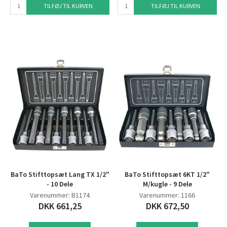
TILFØJ TIL KURVEN
TILFØJ TIL KURVEN
BaTo Stifttopsæt Lang TX 1/2"
BaTo Stifttopsæt 6KT 1/2"
- 10 Dele
M/kugle - 9 Dele
Varenummer: B1174
Varenummer: 1166
DKK 661,25
DKK 672,50