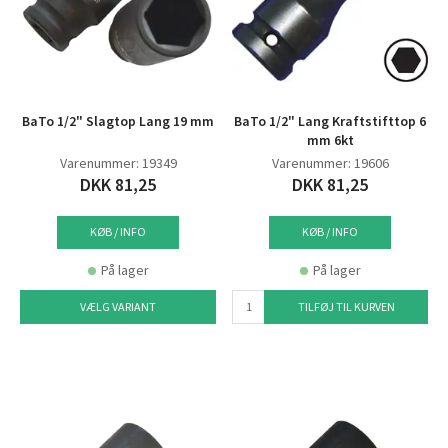
BaTo 1/2" Slagtop Lang 19 mm
BaTo 1/2" Lang Kraftstifttop 6
mm 6kt
Varenummer: 19349
Varenummer: 19606
DKK 81,25
DKK 81,25
KØB / INFO
KØB / INFO
På lager
På lager
VÆLG VARIANT
TILFØJ TIL KURVEN