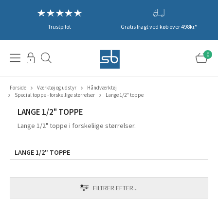
Trustpilot
Gratis fragt ved køb over 498kr.*
0
Forside
Værktøj og udstyr
Håndværktøj
Special toppe - forskellige størrelser
Lange 1/2" toppe
LANGE 1/2" TOPPE
Lange 1/2" toppe i forskeliige størrelser.
LANGE 1/2" TOPPE
FILTRER EFTER...