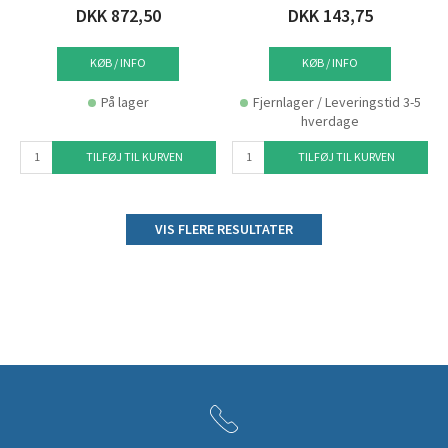
DKK 872,50
DKK 143,75
KØB / INFO
KØB / INFO
På lager
Fjernlager / Leveringstid 3-5
hverdage
TILFØJ TIL KURVEN
TILFØJ TIL KURVEN
VIS FLERE RESULTATER