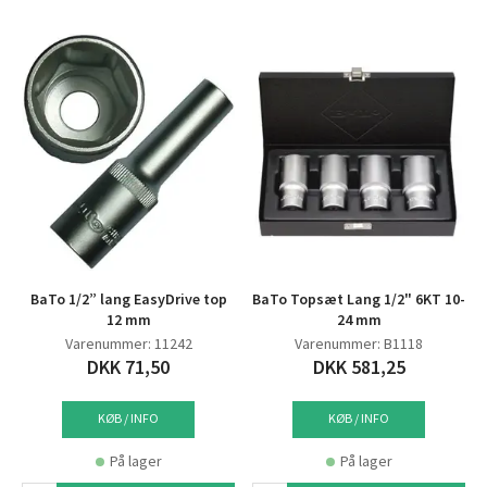
BaTo 1/2” lang EasyDrive top
BaTo Topsæt Lang 1/2" 6KT 10-
12 mm
24 mm
Varenummer: 11242
Varenummer: B1118
DKK 71,50
DKK 581,25
KØB / INFO
KØB / INFO
På lager
På lager