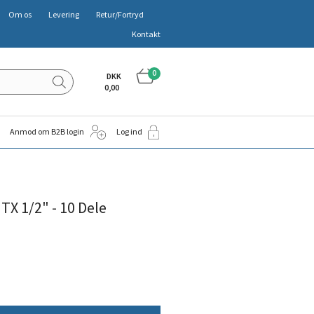
Om os
Levering
Retur/Fortryd
Kontakt
0
DKK
0,00
Anmod om B2B login
Log ind
TX 1/2" - 10 Dele