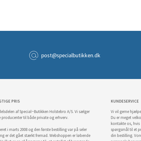
post@specialbutikken.dk
GTIGE PRIS
KUNDESERVICE
elsdelen af Special~Butikken Holstebro A/S. Vi sælger
Vi vil gerne hjælpe
e producenter til både private og erhverv.
Du er meget velk
kontakte os, hvis
ret i marts 2008 og den første bestilling var på seler
spørgsmål til et pr
ng er det gået stærkt fremad. Webshoppen er løbende
din bestilling. Vor