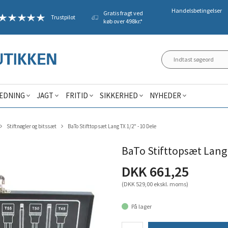
Handelsbetingelser
Gratis fragt ved
Trustpilot
køb over 498kr.*
ÆDNING
JAGT
FRITID
SIKKERHED
NYHEDER
Stiftnøgler og bitssæt
BaTo Stifttopsæt Lang TX 1/2" - 10 Dele
BaTo Stifttopsæt Lang 
DKK 661,25
(DKK 529,00 ekskl. moms)
På lager