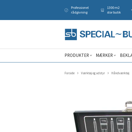
Professionel
1300 m2
rådgivning
stor butik
PRODUKTER
MÆRKER
BEKL
Forside
Værktøj og udstyr
Håndværktøj