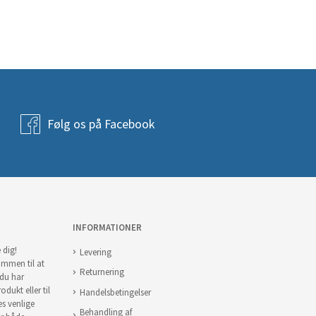
Følg os på Facebook
INFORMATIONER
 dig!
Levering
ommen til at
Returnering
 du har
odukt eller til
Handelsbetingelser
es venlige
Behandling af