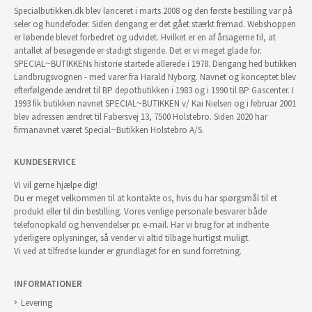
Specialbutikken.dk blev lanceret i marts 2008 og den første bestilling var på
seler og hundefoder. Siden dengang er det gået stærkt fremad. Webshoppen
er løbende blevet forbedret og udvidet. Hvilket er en af årsagerne til, at
antallet af besøgende er stadigt stigende. Det er vi meget glade for.
SPECIAL~BUTIKKENs historie startede allerede i 1978. Dengang hed butikken
Landbrugsvognen - med varer fra Harald Nyborg. Navnet og konceptet blev
efterfølgende ændret til BP depotbutikken i 1983 og i 1990 til BP Gascenter. I
1993 fik butikken navnet SPECIAL~BUTIKKEN v/ Kai Nielsen og i februar 2001
blev adressen ændret til Fabersvej 13, 7500 Holstebro. Siden 2020 har
firmanavnet været Special~Butikken Holstebro A/S.
KUNDESERVICE
Vi vil gerne hjælpe dig!
Du er meget velkommen til at kontakte os, hvis du har spørgsmål til et
produkt eller til din bestilling. Vores venlige personale besvarer både
telefonopkald og henvendelser pr. e-mail. Har vi brug for at indhente
yderligere oplysninger, så vender vi altid tilbage hurtigst muligt.
Vi ved at tilfredse kunder er grundlaget for en sund forretning.
INFORMATIONER
Levering