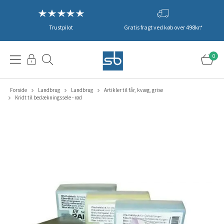
Trustpilot
Gratis fragt ved køb over 498kr.*
0
Forside
Landbrug
Landbrug
Artikler til får, kvæg, grise
Kridt til bedækningssele - rød