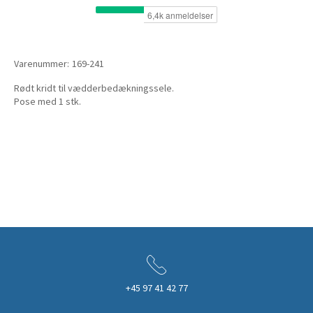
Varenummer:
169-241
Rødt kridt til vædderbedækningssele.
Pose med 1 stk.
+45 97 41 42 77