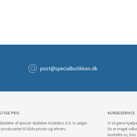
post@specialbutikken.dk
GTIGE PRIS
KUNDESERVICE
elsdelen af Special~Butikken Holstebro A/S. Vi sælger
Vi vil gerne hjælpe
e producenter til både private og erhverv.
Du er meget velk
kontakte os, hvis