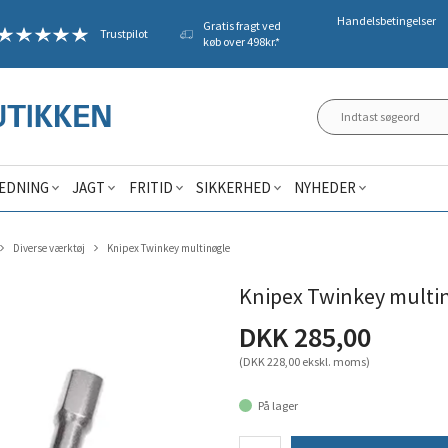
Handelsbetingelser
Gratis fragt ved
Trustpilot
køb over 498kr.*
ÆDNING
JAGT
FRITID
SIKKERHED
NYHEDER
Diverse værktøj
Knipex Twinkey multinøgle
Knipex Twinkey multi
DKK 285,00
(DKK 228,00 ekskl. moms)
På lager