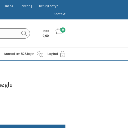
Om os
Levering
Retur/Fortryd
Kontakt
0
DKK
0,00
Anmod om B2B login
Log ind
nøgle