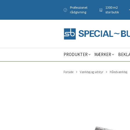
Professionel
1300 m2
rådgivning
stor butik
PRODUKTER
MÆRKER
BEKL
Forside
Værktøj og udstyr
Håndværktøj