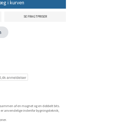
æg i kurven
SE FRAGTPRISER
en
t sammen af en magnet og en dobbelt bits.
r er anvendelige indenfor bygningsteknik,
oner.