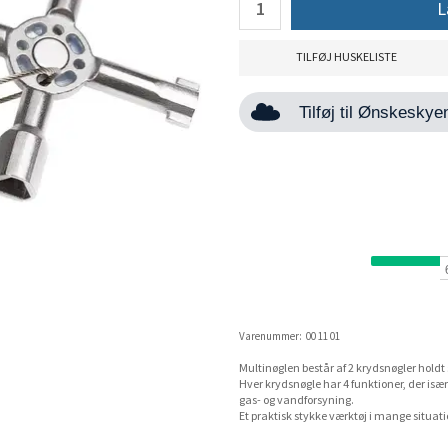
L
TILFØJ HUSKELISTE
Tilføj til Ønskesky
Varenummer:
00 11 01
Multinøglen består af 2 krydsnøgler hold
Hver krydsnøgle har 4 funktioner, der isæ
gas- og vandforsyning.
Et praktisk stykke værktøj i mange situati