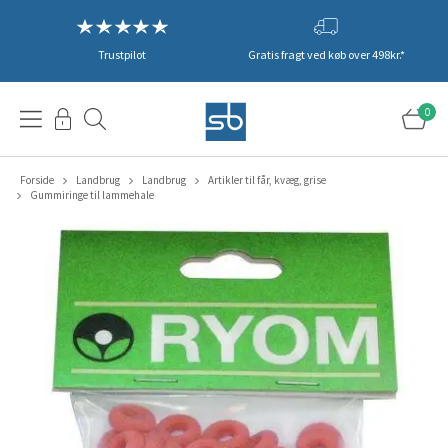
Trustpilot
Gratis fragt ved køb over 498kr.*
0
Forside
Landbrug
Landbrug
Artikler til får, kvæg, grise
Gummiringe til lammehale