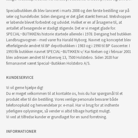
Specialbutikken.dk blev lanceret i marts 2008 og den første bestilling var på
seler og hundefoder. Siden dengang er det gået stærkt fremad. Webshoppen
er løbende blevet forbedret og udvidet. Hvilket er en af årsagerne til, at
antallet af besøgende er stadigt stigende. Det er vi meget glade for.
SPECIAL~BUTIKKENs historie startede allerede i 1978. Dengang hed butikken
Landbrugsvognen - med varer fra Harald Nyborg. Navnet og konceptet blev
efterfølgende ændret til BP depotbutikken i 1983 og i 1990 til BP Gascenter. I
1993 fik butikken navnet SPECIAL~BUTIKKEN v/ Kai Nielsen og i februar 2001
blev adressen ændret til Fabersvej 13, 7500 Holstebro. Siden 2020 har
firmanavnet været Special~Butikken Holstebro A/S.
KUNDESERVICE
Vi vil gerne hjælpe dig!
Du er meget velkommen til at kontakte os, hvis du har spørgsmål til et
produkt eller til din bestilling. Vores venlige personale besvarer både
telefonopkald og henvendelser pr. e-mail. Har vi brug for at indhente
yderligere oplysninger, så vender vi altid tilbage hurtigst muligt.
Vi ved at tilfredse kunder er grundlaget for en sund forretning.
INFORMATIONER