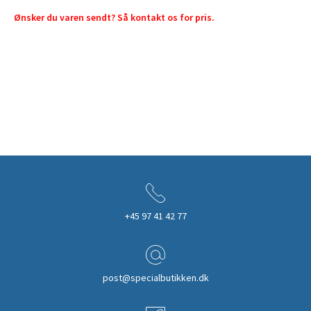
Ønsker du varen sendt? Så kontakt os for pris.
+45 97 41 42 77
post@specialbutikken.dk