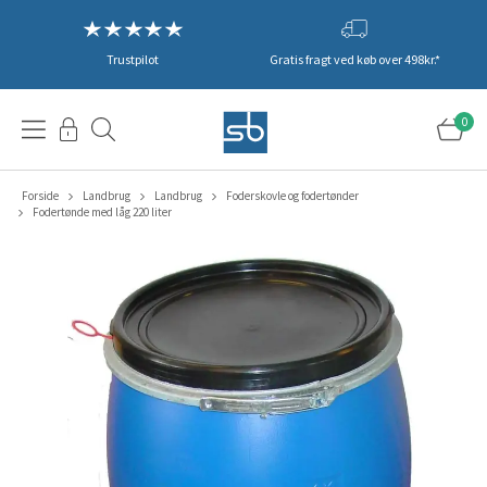
Trustpilot
Gratis fragt ved køb over 498kr.*
0
Forside
Landbrug
Landbrug
Foderskovle og fodertønder
Fodertønde med låg 220 liter