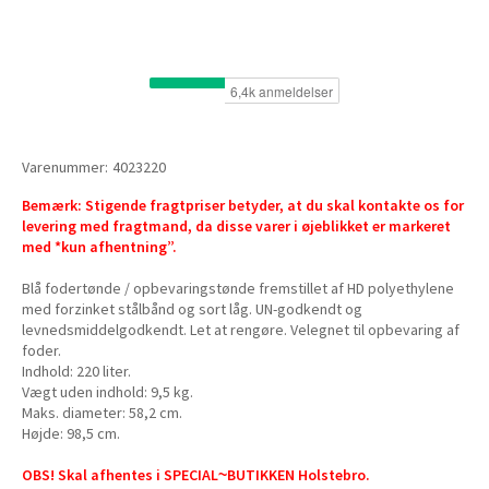
Varenummer:
4023220
Bemærk: Stigende fragtpriser betyder, at du skal kontakte os for
levering med fragtmand, da disse varer i øjeblikket er markeret
med *kun afhentning”.
Blå fodertønde / opbevaringstønde fremstillet af HD polyethylene
med forzinket stålbånd og sort låg. UN-godkendt og
levnedsmiddelgodkendt. Let at rengøre. Velegnet til opbevaring af
foder.
Indhold: 220 liter.
Vægt uden indhold: 9,5 kg.
Maks. diameter: 58,2 cm.
Højde: 98,5 cm.
OBS! Skal afhentes i SPECIAL~BUTIKKEN Holstebro.