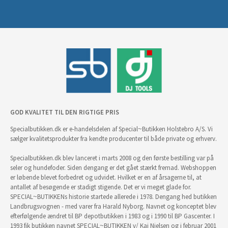
GOD KVALITET TIL DEN RIGTIGE PRIS
Specialbutikken.dk er e-handelsdelen af Special~Butikken Holstebro A/S. Vi
sælger kvalitetsprodukter fra kendte producenter til både private og erhverv.
Specialbutikken.dk blev lanceret i marts 2008 og den første bestilling var på
seler og hundefoder. Siden dengang er det gået stærkt fremad. Webshoppen
er løbende blevet forbedret og udvidet. Hvilket er en af årsagerne til, at
antallet af besøgende er stadigt stigende. Det er vi meget glade for.
SPECIAL~BUTIKKENs historie startede allerede i 1978. Dengang hed butikken
Landbrugsvognen - med varer fra Harald Nyborg. Navnet og konceptet blev
efterfølgende ændret til BP depotbutikken i 1983 og i 1990 til BP Gascenter. I
1993 fik butikken navnet SPECIAL~BUTIKKEN v/ Kai Nielsen og i februar 2001