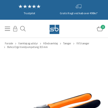
Trustpilot
Gratis fragt ved køb over 498kr.*
0
Forside
Værktøj og udstyr
Håndværktøj
Tænger
VVS tænger
Bahco Ergo Vandpumpetang 315 mm