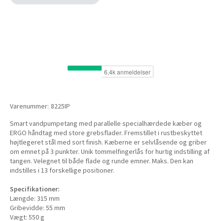
Varenummer:
8225IP
Smart vandpumpetang med parallelle specialhærdede kæber og
ERGO håndtag med store grebsflader. Fremstillet i rustbeskyttet
højtlegeret stål med sort finish. Kæberne er selvlåsende og griber
om emnet på 3 punkter. Unik tommelfingerlås for hurtig indstilling af
tangen. Velegnet til både flade og runde emner. Maks. Den kan
indstilles i 13 forskellige positioner.
Specifikationer:
Længde: 315 mm
Gribevidde: 55 mm
Vægt: 550 g