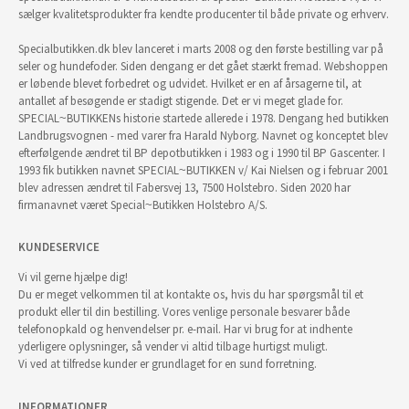
sælger kvalitetsprodukter fra kendte producenter til både private og erhverv.
Specialbutikken.dk blev lanceret i marts 2008 og den første bestilling var på
seler og hundefoder. Siden dengang er det gået stærkt fremad. Webshoppen
er løbende blevet forbedret og udvidet. Hvilket er en af årsagerne til, at
antallet af besøgende er stadigt stigende. Det er vi meget glade for.
SPECIAL~BUTIKKENs historie startede allerede i 1978. Dengang hed butikken
Landbrugsvognen - med varer fra Harald Nyborg. Navnet og konceptet blev
efterfølgende ændret til BP depotbutikken i 1983 og i 1990 til BP Gascenter. I
1993 fik butikken navnet SPECIAL~BUTIKKEN v/ Kai Nielsen og i februar 2001
blev adressen ændret til Fabersvej 13, 7500 Holstebro. Siden 2020 har
firmanavnet været Special~Butikken Holstebro A/S.
KUNDESERVICE
Vi vil gerne hjælpe dig!
Du er meget velkommen til at kontakte os, hvis du har spørgsmål til et
produkt eller til din bestilling. Vores venlige personale besvarer både
telefonopkald og henvendelser pr. e-mail. Har vi brug for at indhente
yderligere oplysninger, så vender vi altid tilbage hurtigst muligt.
Vi ved at tilfredse kunder er grundlaget for en sund forretning.
INFORMATIONER