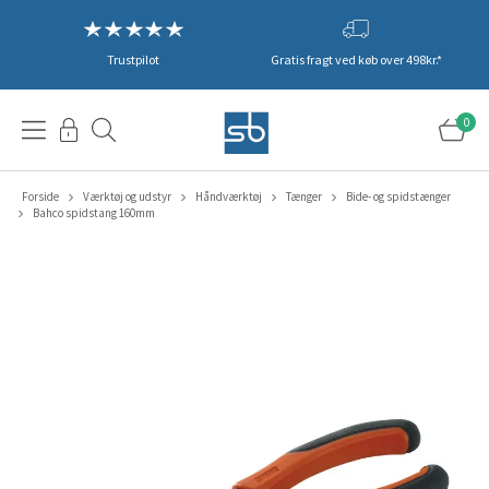
Trustpilot
Gratis fragt ved køb over 498kr.*
0
Forside
Værktøj og udstyr
Håndværktøj
Tænger
Bide- og spidstænger
Bahco spidstang 160mm