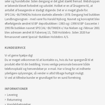
seler og hundefoder. Siden dengang er det gået stærkt fremad. Webshoppen
er løbende blevet forbedret og udvidet. Hvilket er en af årsagerne til, at
antallet af besøgende er stadigt stigende. Det er vi meget glade for.
SPECIAL~BUTIKKENs historie startede allerede i 1978. Dengang hed butikken
Landbrugsvognen - med varer fra Harald Nyborg. Navnet og konceptet blev
efterfølgende ændret til BP depotbutikken i 1983 og i 1990 til BP Gascenter. I
1993 fik butikken navnet SPECIAL~BUTIKKEN v/ Kai Nielsen og i februar 2001
blev adressen ændret til Fabersvej 13, 7500 Holstebro. Siden 2020 har
firmanavnet været Special~Butikken Holstebro A/S.
KUNDESERVICE
Vi vil gerne hjælpe dig!
Du er meget velkommen til at kontakte os, hvis du har spørgsmål til et
produkt eller til din bestilling. Vores venlige personale besvarer både
telefonopkald og henvendelser pr. e-mail. Har vi brug for at indhente
yderligere oplysninger, så vender vi altid tilbage hurtigst muligt.
Vi ved at tilfredse kunder er grundlaget for en sund forretning.
INFORMATIONER
Levering
Returnering
Handelsbetingelser