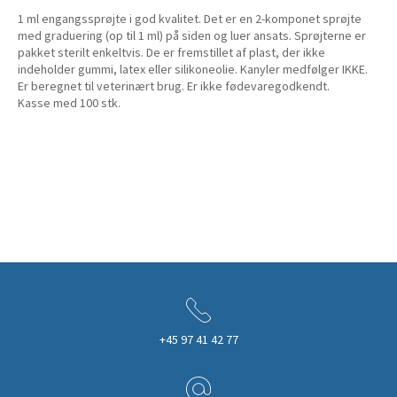
1 ml engangssprøjte i god kvalitet. Det er en 2-komponet sprøjte
med graduering (op til 1 ml) på siden og luer ansats. Sprøjterne er
pakket sterilt enkeltvis. De er fremstillet af plast, der ikke
indeholder gummi, latex eller silikoneolie. Kanyler medfølger IKKE.
Er beregnet til veterinært brug. Er ikke fødevaregodkendt.
Kasse med 100 stk.
+45 97 41 42 77