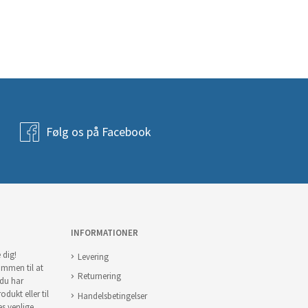
Følg os på Facebook
INFORMATIONER
 dig!
Levering
ommen til at
Returnering
 du har
odukt eller til
Handelsbetingelser
es venlige