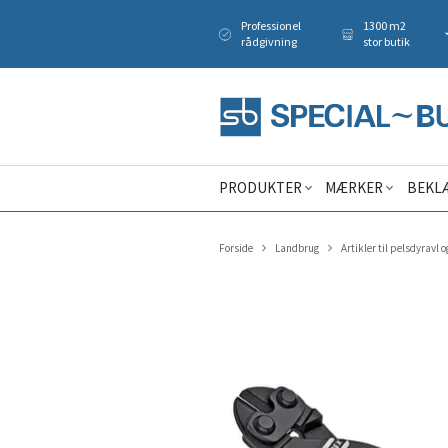
Professionel
1300 m2
rådgivning
stor butik
PRODUKTER
MÆRKER
BEKL
Forside
Landbrug
Artikler til pelsdyravl o