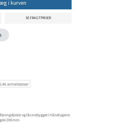
æg i kurven
SE FRAGTPRISER
en
åbningsfjeder og lås indbygget i håndtagene.
ængde 200 mm.