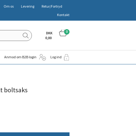
Om os
Levering
Retur/Fortryd
Kontakt
0
DKK
0,00
Anmod om B2B login
Log ind
t boltsaks