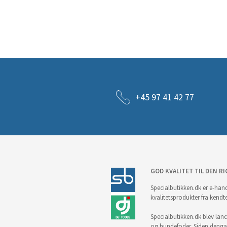
+45 97 41 42 77
GOD KVALITET TIL DEN RI
Specialbutikken.dk er e-hand
kvalitetsprodukter fra kendt
Specialbutikken.dk blev lance
og hundefoder. Siden denga