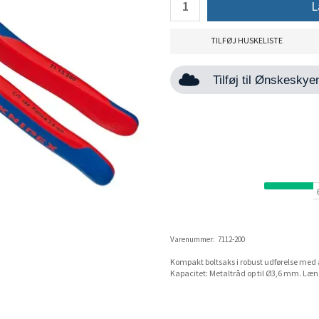
L
TILFØJ HUSKELISTE
Tilføj til Ønskesky
Varenummer:
7112-200
Kompakt boltsaks i robust udførelse med 
Kapacitet: Metaltråd op til Ø3,6 mm. L