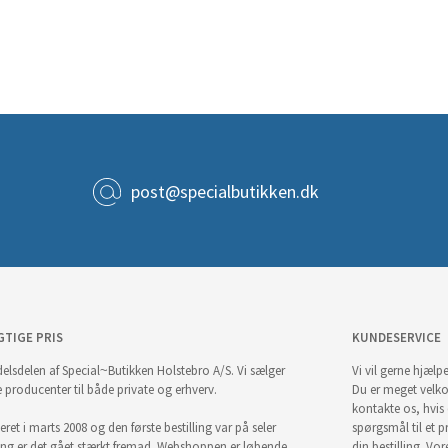
post@specialbutikken.dk
GTIGE PRIS
KUNDESERVICE
elsdelen af Special~Butikken Holstebro A/S. Vi sælger
Vi vil gerne hjælpe
e producenter til både private og erhverv.
Du er meget velk
kontakte os, hvis
ret i marts 2008 og den første bestilling var på seler
spørgsmål til et pr
ng er det gået stærkt fremad. Webshoppen er løbende
din bestilling. Vor