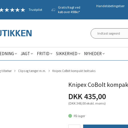
Handelsbetingelser
Gratis fragt ved
Trustpilot
køb over 498kr.*
ÆDNING
JAGT
FRITID
SIKKERHED
NYHEDER
g tilbehør
Clips og tænger m.m.
Knipex CoBolt kompakt boltsaks
Knipex CoBolt kompak
DKK 435,00
(DKK 348,00 ekskl. moms)
På lager