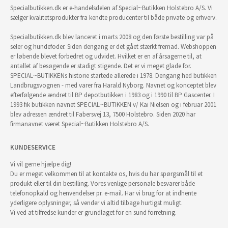
Specialbutikken.dk er e-handelsdelen af Special~Butikken Holstebro A/S. Vi
sælger kvalitetsprodukter fra kendte producenter til både private og erhverv.
Specialbutikken.dk blev lanceret i marts 2008 og den første bestilling var på
seler og hundefoder. Siden dengang er det gået stærkt fremad. Webshoppen
er løbende blevet forbedret og udvidet. Hvilket er en af årsagerne til, at
antallet af besøgende er stadigt stigende. Det er vi meget glade for.
SPECIAL~BUTIKKENs historie startede allerede i 1978. Dengang hed butikken
Landbrugsvognen - med varer fra Harald Nyborg. Navnet og konceptet blev
efterfølgende ændret til BP depotbutikken i 1983 og i 1990 til BP Gascenter. I
1993 fik butikken navnet SPECIAL~BUTIKKEN v/ Kai Nielsen og i februar 2001
blev adressen ændret til Fabersvej 13, 7500 Holstebro. Siden 2020 har
firmanavnet været Special~Butikken Holstebro A/S.
KUNDESERVICE
Vi vil gerne hjælpe dig!
Du er meget velkommen til at kontakte os, hvis du har spørgsmål til et
produkt eller til din bestilling. Vores venlige personale besvarer både
telefonopkald og henvendelser pr. e-mail. Har vi brug for at indhente
yderligere oplysninger, så vender vi altid tilbage hurtigst muligt.
Vi ved at tilfredse kunder er grundlaget for en sund forretning.