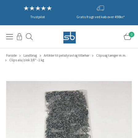
Trustpilot
Gratis fragt ved køb over 498kr.*
0
Forside
Landbrug
Artikler til pelsdyravl og tilbehør
Clips og tænger m.m.
Clips alu/zink 3/8" - 1 kg