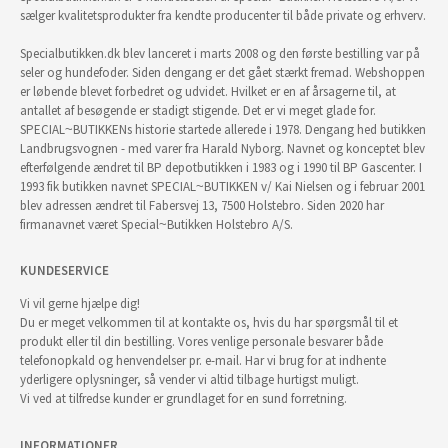
sælger kvalitetsprodukter fra kendte producenter til både private og erhverv.
Specialbutikken.dk blev lanceret i marts 2008 og den første bestilling var på
seler og hundefoder. Siden dengang er det gået stærkt fremad. Webshoppen
er løbende blevet forbedret og udvidet. Hvilket er en af årsagerne til, at
antallet af besøgende er stadigt stigende. Det er vi meget glade for.
SPECIAL~BUTIKKENs historie startede allerede i 1978. Dengang hed butikken
Landbrugsvognen - med varer fra Harald Nyborg. Navnet og konceptet blev
efterfølgende ændret til BP depotbutikken i 1983 og i 1990 til BP Gascenter. I
1993 fik butikken navnet SPECIAL~BUTIKKEN v/ Kai Nielsen og i februar 2001
blev adressen ændret til Fabersvej 13, 7500 Holstebro. Siden 2020 har
firmanavnet været Special~Butikken Holstebro A/S.
KUNDESERVICE
Vi vil gerne hjælpe dig!
Du er meget velkommen til at kontakte os, hvis du har spørgsmål til et
produkt eller til din bestilling. Vores venlige personale besvarer både
telefonopkald og henvendelser pr. e-mail. Har vi brug for at indhente
yderligere oplysninger, så vender vi altid tilbage hurtigst muligt.
Vi ved at tilfredse kunder er grundlaget for en sund forretning.
INFORMATIONER