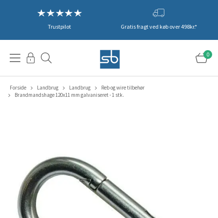
Trustpilot
Gratis fragt ved køb over 498kr.*
0
Forside
Landbrug
Landbrug
Reb og wire tilbehør
Brandmandshage 120x11 mm galvaniseret - 1 stk.