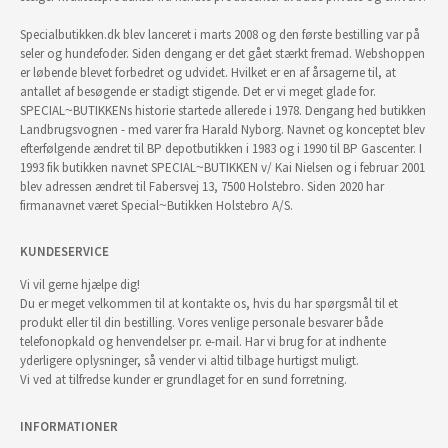
Specialbutikken.dk blev lanceret i marts 2008 og den første bestilling var på
seler og hundefoder. Siden dengang er det gået stærkt fremad. Webshoppen
er løbende blevet forbedret og udvidet. Hvilket er en af årsagerne til, at
antallet af besøgende er stadigt stigende. Det er vi meget glade for.
SPECIAL~BUTIKKENs historie startede allerede i 1978. Dengang hed butikken
Landbrugsvognen - med varer fra Harald Nyborg. Navnet og konceptet blev
efterfølgende ændret til BP depotbutikken i 1983 og i 1990 til BP Gascenter. I
1993 fik butikken navnet SPECIAL~BUTIKKEN v/ Kai Nielsen og i februar 2001
blev adressen ændret til Fabersvej 13, 7500 Holstebro. Siden 2020 har
firmanavnet været Special~Butikken Holstebro A/S.
KUNDESERVICE
Vi vil gerne hjælpe dig!
Du er meget velkommen til at kontakte os, hvis du har spørgsmål til et
produkt eller til din bestilling. Vores venlige personale besvarer både
telefonopkald og henvendelser pr. e-mail. Har vi brug for at indhente
yderligere oplysninger, så vender vi altid tilbage hurtigst muligt.
Vi ved at tilfredse kunder er grundlaget for en sund forretning.
INFORMATIONER