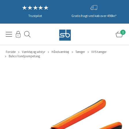
Trustpilot
Gratis fragt ved køb over 498kr.*
0
Forside
Værktøj og udstyr
Håndværktøj
Tænger
VVS tænger
Bahco Vandpumpetang