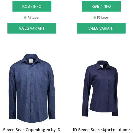
KØB / INFO
KØB / INFO
På lager
På lager
VÆLG VARIANT
VÆLG VARIANT
Seven Seas Copenhagen by ID
ID Seven Seas skjorte - dame