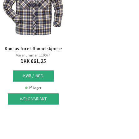
Kansas foret flannelskjorte
Varenummer: 110077
DKK 661,25
KØB / INFO
På lager
VÆLG VARIANT