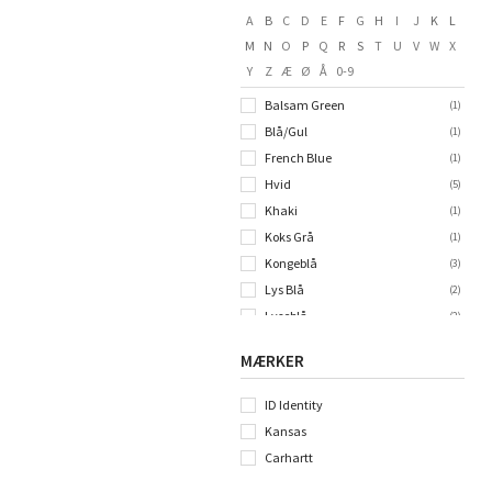
A
B
C
D
E
F
G
H
I
J
K
L
M
N
O
P
Q
R
S
T
U
V
W
X
Y
Z
Æ
Ø
Å
0-9
Balsam Green
(
1
)
Blå/Gul
(
1
)
French Blue
(
1
)
Hvid
(
5
)
Khaki
(
1
)
Koks Grå
(
1
)
Kongeblå
(
3
)
Lys Blå
(
2
)
Lyseblå
(
2
)
Marineblå
(
2
)
MÆRKER
Mørk Marineblå
(
1
)
Mørkegrå
(
3
)
ID Identity
Navy
(
4
)
Kansas
Port
(
1
)
Carhartt
Rød
(
2
)