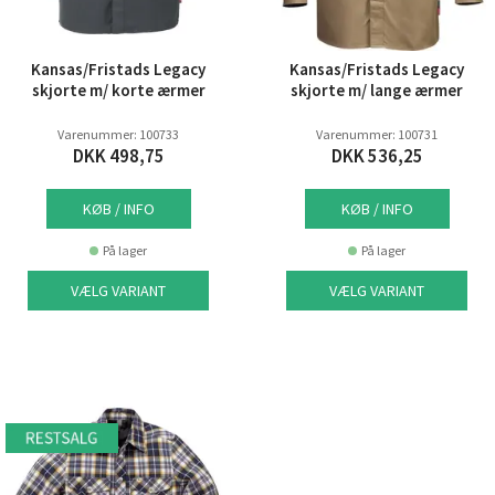
Kansas/Fristads Legacy
Kansas/Fristads Legacy
skjorte m/ korte ærmer
skjorte m/ lange ærmer
Varenummer: 100733
Varenummer: 100731
DKK 498,75
DKK 536,25
KØB / INFO
KØB / INFO
På lager
På lager
VÆLG VARIANT
VÆLG VARIANT