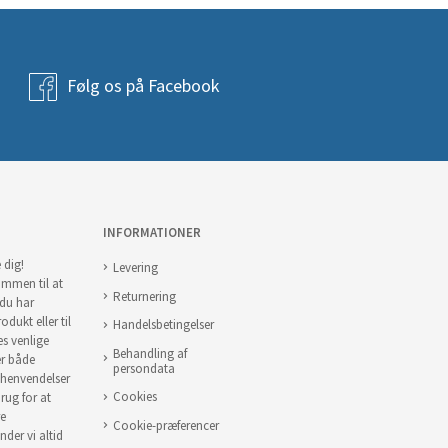
Følg os på Facebook
INFORMATIONER
 dig!
Levering
ommen til at
Returnering
 du har
odukt eller til
Handelsbetingelser
es venlige
Behandling af
er både
persondata
 henvendelser
Cookies
brug for at
re
Cookie-præferencer
nder vi altid