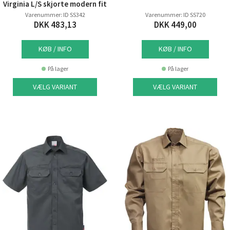
Virginia L/S skjorte modern fit
Varenummer: ID SS342
Varenummer: ID SS720
DKK 483,13
DKK 449,00
KØB / INFO
KØB / INFO
På lager
På lager
VÆLG VARIANT
VÆLG VARIANT