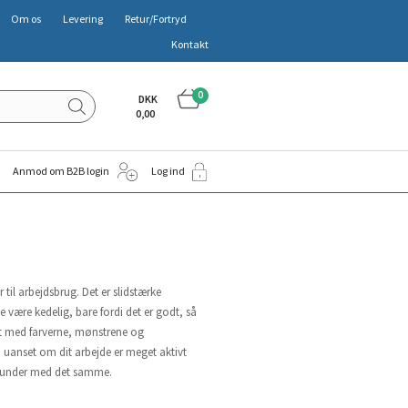
Om os
Levering
Retur/Fortryd
Kontakt
0
DKK
0,00
Anmod om B2B login
Log ind
til arbejdsbrug. Det er slidstærke
ke være kedelig, bare fordi det er godt, så
get med farverne, mønstrene og
å uanset om dit arbejde er meget aktivt
herunder med det samme.