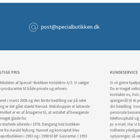
post@specialbutikken.dk
GTIGE PRIS
KUNDESERVICE
elsdelen af Special~Butikken Holstebro A/S. Vi sælger
Vi vil gerne hjælpe
e producenter til både private og erhverv.
Du er meget velk
kontakte os, hvis
ret i marts 2008 og den første bestilling var på seler
spørgsmål til et pr
ng er det gået stærkt fremad. Webshoppen er løbende
din bestilling. Vor
Hvilket er en af årsagerne til, at antallet af besøgende
personale besvar
i meget glade for.
telefonopkald og
startede allerede i 1978. Dengang hed butikken
pr. e-mail. Har vi 
r fra Harald Nyborg. Navnet og konceptet blev
indhente yderlige
epotbutikken i 1983 og i 1990 til BP Gascenter. I 1993
oplysninger, så ve