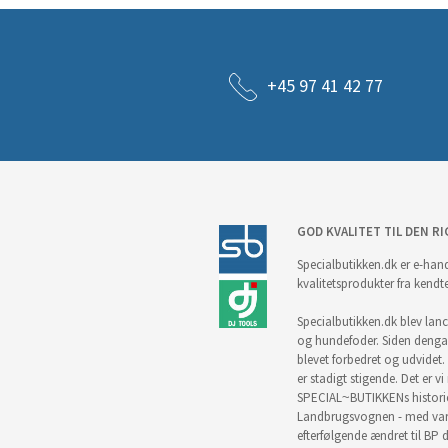
+45 97 41 42 77
GOD KVALITET TIL DEN RI
Specialbutikken.dk er e-hand
kvalitetsprodukter fra kendt
Specialbutikken.dk blev lance
og hundefoder. Siden denga
blevet forbedret og udvidet. 
er stadigt stigende. Det er v
SPECIAL~BUTIKKENs historie 
Landbrugsvognen - med vare
efterfølgende ændret til BP d