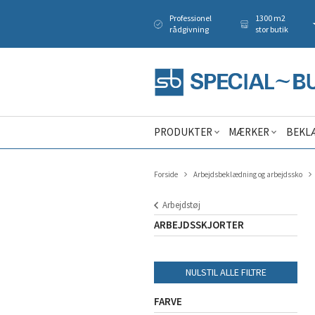
Professionel
1300 m2
rådgivning
stor butik
PRODUKTER
MÆRKER
BEKL
Forside
Arbejdsbeklædning og arbejdssko
Arbejdstøj
ARBEJDSSKJORTER
NULSTIL ALLE FILTRE
FARVE