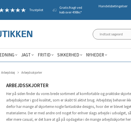
Handelsbetingelser
Gratis fragt ved
Trustpilot
køb over 498kr.*
ÆDNING
JAGT
FRITID
SIKKERHED
NYHEDER
Arbejdstøj
Arbejdsskjorter
ARBEJDSSKJORTER
Her på siden finder du vores brede sortiment af komfortable og praktiske skjorter 
arbejdsskjorter i god kvalitet, som er skabt til aktivt brug. Arbejdstøj behøver ik
derfor har mange af skjorterne nogle fantastiske designs, hvor der er blevet le
materialerne. Der er med andre ord noget for enhver slags arbejde i udvalget, s
eller mere casual, er det bare at gå på opdagelse i de mange arbejdsskjorter 