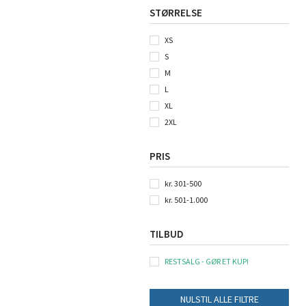
Silver
(
1
)
STØRRELSE
Silver Grey
(
1
)
Sort
(
6
)
XS
S
M
L
XL
2XL
3XL
PRIS
4XL
5XL
kr. 301-500
kr. 501-1.000
TILBUD
RESTSALG - GØR ET KUP!
NULSTIL ALLE FILTRE