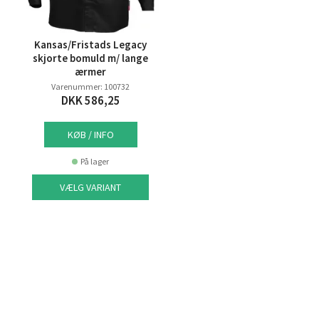
Kansas/Fristads Legacy
skjorte bomuld m/ lange
ærmer
Varenummer: 100732
DKK 586,25
KØB / INFO
På lager
VÆLG VARIANT