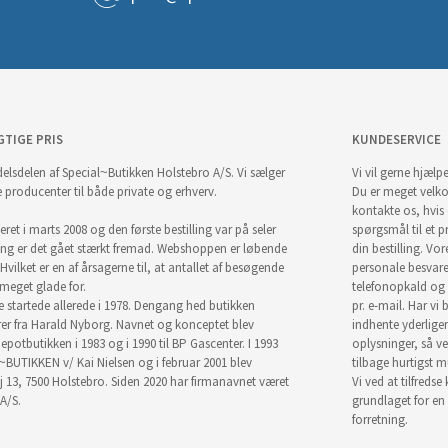
GTIGE PRIS
KUNDESERVICE
elsdelen af Special~Butikken Holstebro A/S. Vi sælger
Vi vil gerne hjælpe
e producenter til både private og erhverv.
Du er meget velk
kontakte os, hvis
ret i marts 2008 og den første bestilling var på seler
spørgsmål til et pr
ng er det gået stærkt fremad. Webshoppen er løbende
din bestilling. Vor
Hvilket er en af årsagerne til, at antallet af besøgende
personale besvar
i meget glade for.
telefonopkald og
startede allerede i 1978. Dengang hed butikken
pr. e-mail. Har vi 
r fra Harald Nyborg. Navnet og konceptet blev
indhente yderlige
epotbutikken i 1983 og i 1990 til BP Gascenter. I 1993
oplysninger, så ve
~BUTIKKEN v/ Kai Nielsen og i februar 2001 blev
tilbage hurtigst m
j 13, 7500 Holstebro. Siden 2020 har firmanavnet været
Vi ved at tilfredse
A/S.
grundlaget for en
forretning.