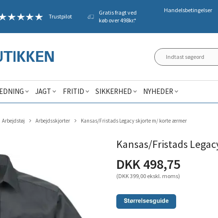
Handelsbetingelser
Gratis fragt ved
Trustpilot
køb over 498kr.*
ÆDNING
JAGT
FRITID
SIKKERHED
NYHEDER
Arbejdstøj
Arbejdsskjorter
Kansas/Fristads Legacy skjorte m/ korte ærmer
Kansas/Fristads Legac
DKK 498,75
(DKK 399,00 ekskl. moms)