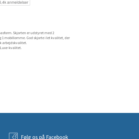
asform. Skjorten er udstyret med 2
 mobillomme. God skjorte i let kvalitet, der
 arbejdskvalitet.
Luxe-kvalitet.
Følg os på Facebook