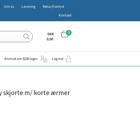
Om os
Levering
Retur/Fortryd
Kontakt
0
DKK
0,00
Anmod om B2B login
Log ind
y skjorte m/ korte ærmer