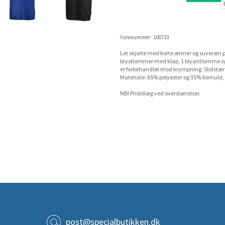
Varenummer:
100733
Let skjorte med korte ærmer og suveræn p
brystlommer med klap, 1 blyantlomme og 1
er forbehandlet mod krympning. Slidstærk
Materiale: 65% polyester og 35% bomuld, 
NB! Pristillæg ved overstørrelser.
post@specialbutikken.dk