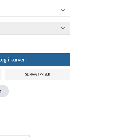
æg i kurven
SE FRAGTPRISER
en