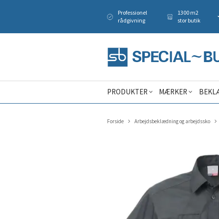
Professionel
1300 m2
rådgivning
stor butik
PRODUKTER
MÆRKER
BEKL
Forside
Arbejdsbeklædning og arbejdssko