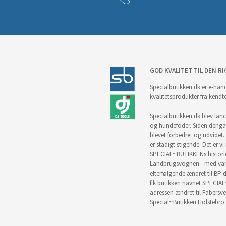
GOD KVALITET TIL DEN RI
Specialbutikken.dk er e-hand
kvalitetsprodukter fra kendt
Specialbutikken.dk blev lance
og hundefoder. Siden denga
blevet forbedret og udvidet. 
er stadigt stigende. Det er v
SPECIAL~BUTIKKENs historie 
Landbrugsvognen - med vare
efterfølgende ændret til BP d
fik butikken navnet SPECIAL
adressen ændret til Fabersve
Special~Butikken Holstebro 