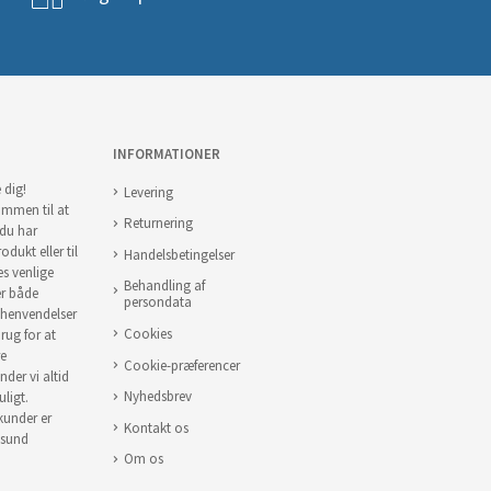
INFORMATIONER
 dig!
Levering
ommen til at
Returnering
 du har
odukt eller til
Handelsbetingelser
es venlige
Behandling af
er både
persondata
 henvendelser
Cookies
brug for at
re
Cookie-præferencer
nder vi altid
Nyhedsbrev
uligt.
 kunder er
Kontakt os
 sund
Om os