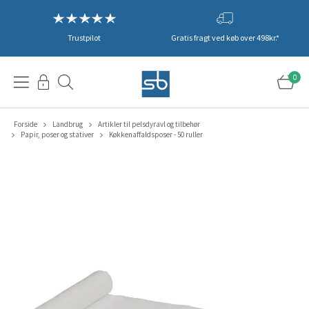
Trustpilot
Gratis fragt ved køb over 498kr.*
0
Forside
Landbrug
Artikler til pelsdyravl og tilbehør
Papir, poser og stativer
Køkkenaffaldsposer - 50 ruller