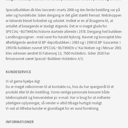
Specialbutikken.dk blev lanceret i marts 2008 og den første bestilling var på
seler og hundefoder. Siden dengang er det gået stærkt fremad. Webshoppen
er løbende blevet forbedret og udvidet. Hvilket er en af årsagerne til, at
antallet af besøgende er stadigt stigende. Det er vi meget glade for.
SPECIAL~BUTIKKENs historie startede allerede i 1978. Dengang hed butikken
Landbrugsvognen - med varer fra Harald Nyborg. Navnet og konceptet blev
efterfølgende ændret til BP depotbutikken i 1983 og i 1990 til BP Gascenter. I
1993 fik butikken navnet SPECIAL~BUTIKKEN v/ Kai Nielsen og i februar 2001
blev adressen ændret til Fabersvej 13, 7500 Holstebro. Siden 2020 har
firmanavnet været Special~Butikken Holstebro A/S.
KUNDESERVICE
Vi vil gerne hjælpe dig!
Du er meget velkommen til at kontakte os, hvis du har spørgsmål til et
produkt eller til din bestilling. Vores venlige personale besvarer både
telefonopkald og henvendelser pr. e-mail. Har vi brug for at indhente
yderligere oplysninger, så vender vi altid tilbage hurtigst muligt.
Vi ved at tilfredse kunder er grundlaget for en sund forretning.
INFORMATIONER