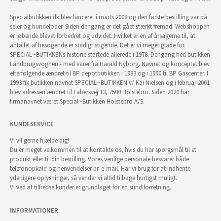
Specialbutikken.dk blev lanceret i marts 2008 og den første bestilling var på
seler og hundefoder. Siden dengang er det gået stærkt fremad. Webshoppen
er løbende blevet forbedret og udvidet. Hvilket er en af årsagerne til, at
antallet af besøgende er stadigt stigende. Det er vi meget glade for.
SPECIAL~BUTIKKENs historie startede allerede i 1978. Dengang hed butikken
Landbrugsvognen - med varer fra Harald Nyborg. Navnet og konceptet blev
efterfølgende ændret til BP depotbutikken i 1983 og i 1990 til BP Gascenter. I
1993 fik butikken navnet SPECIAL~BUTIKKEN v/ Kai Nielsen og i februar 2001
blev adressen ændret til Fabersvej 13, 7500 Holstebro. Siden 2020 har
firmanavnet været Special~Butikken Holstebro A/S.
KUNDESERVICE
Vi vil gerne hjælpe dig!
Du er meget velkommen til at kontakte os, hvis du har spørgsmål til et
produkt eller til din bestilling. Vores venlige personale besvarer både
telefonopkald og henvendelser pr. e-mail. Har vi brug for at indhente
yderligere oplysninger, så vender vi altid tilbage hurtigst muligt.
Vi ved at tilfredse kunder er grundlaget for en sund forretning.
INFORMATIONER