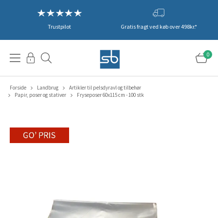
Trustpilot
Gratis fragt ved køb over 498kr.*
0
Forside
Landbrug
Artikler til pelsdyravl og tilbehør
Papir, poser og stativer
Fryseposer 60x115 cm - 100 stk