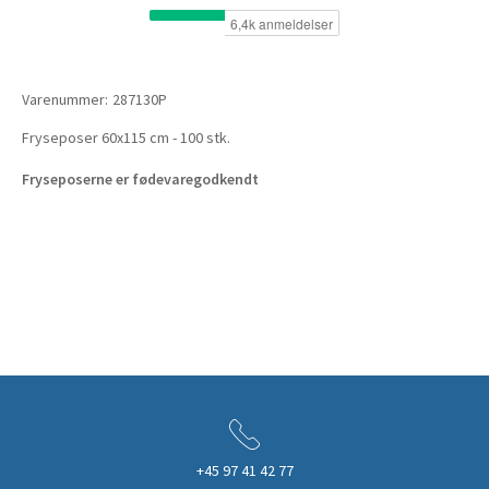
Varenummer:
287130P
Fryseposer 60x115 cm - 100 stk.
Fryseposerne er fødevaregodkendt
+45 97 41 42 77