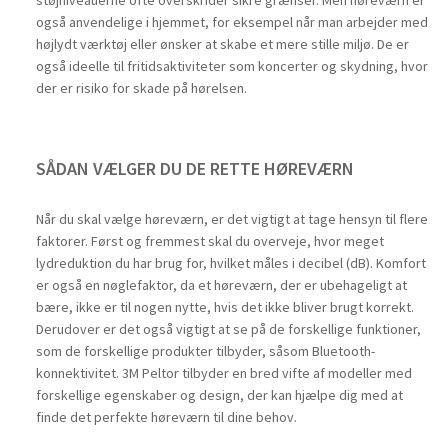
støjniveauerne ofte overskrider sikre grænser. Men høreværn er
også anvendelige i hjemmet, for eksempel når man arbejder med
højlydt værktøj eller ønsker at skabe et mere stille miljø. De er
også ideelle til fritidsaktiviteter som koncerter og skydning, hvor
der er risiko for skade på hørelsen.
SÅDAN VÆLGER DU DE RETTE HØREVÆRN
Når du skal vælge høreværn, er det vigtigt at tage hensyn til flere
faktorer. Først og fremmest skal du overveje, hvor meget
lydreduktion du har brug for, hvilket måles i decibel (dB). Komfort
er også en nøglefaktor, da et høreværn, der er ubehageligt at
bære, ikke er til nogen nytte, hvis det ikke bliver brugt korrekt.
Derudover er det også vigtigt at se på de forskellige funktioner,
som de forskellige produkter tilbyder, såsom Bluetooth-
konnektivitet. 3M Peltor tilbyder en bred vifte af modeller med
forskellige egenskaber og design, der kan hjælpe dig med at
finde det perfekte høreværn til dine behov.