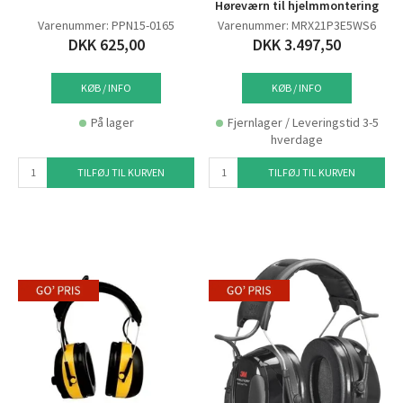
Høreværn til hjelmmontering
Varenummer: PPN15-0165
Varenummer: MRX21P3E5WS6
DKK 625,00
DKK 3.497,50
KØB / INFO
KØB / INFO
På lager
Fjernlager / Leveringstid 3-5
hverdage
TILFØJ TIL KURVEN
TILFØJ TIL KURVEN