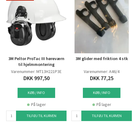
3M Peltor ProTac III høreværn
3M glider med friktion 4 stk
til hjelmmontering
Varenummer: MT13H221P3E
Varenummer: A46/4
DKK 997,50
DKK 77,25
KØB / INFO
KØB / INFO
På lager
På lager
TILFØJ TIL KURVEN
TILFØJ TIL KURVEN