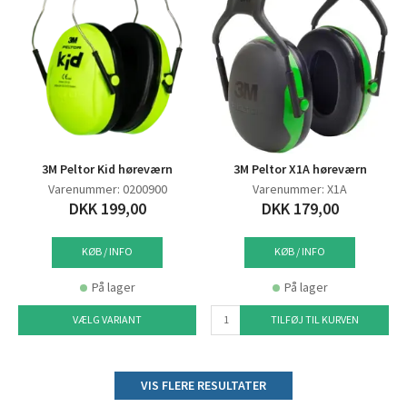
3M Peltor Kid høreværn
3M Peltor X1A høreværn
Varenummer: 0200900
Varenummer: X1A
DKK 199,00
DKK 179,00
KØB / INFO
KØB / INFO
På lager
På lager
VÆLG VARIANT
TILFØJ TIL KURVEN
VIS FLERE RESULTATER