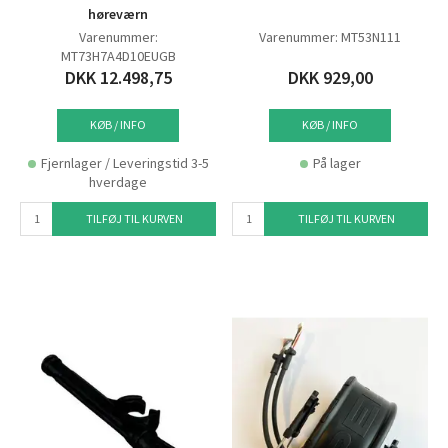
høreværn
Varenummer:
Varenummer: MT53N111
MT73H7A4D10EUGB
DKK 12.498,75
DKK 929,00
KØB / INFO
KØB / INFO
Fjernlager / Leveringstid 3-5
På lager
hverdage
TILFØJ TIL KURVEN
TILFØJ TIL KURVEN