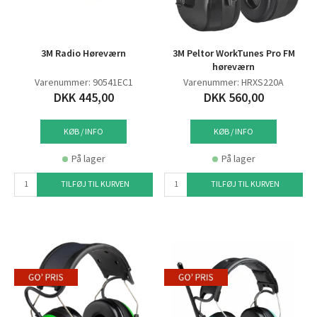
3M Radio Høreværn
3M Peltor WorkTunes Pro FM
høreværn
Varenummer: 90541EC1
Varenummer: HRXS220A
DKK 445,00
DKK 560,00
KØB / INFO
KØB / INFO
På lager
På lager
TILFØJ TIL KURVEN
TILFØJ TIL KURVEN