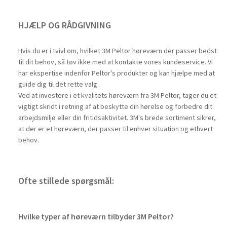
HJÆLP OG RÅDGIVNING
Hvis du er i tvivl om, hvilket 3M Peltor høreværn der passer bedst
til dit behov, så tøv ikke med at kontakte vores kundeservice. Vi
har ekspertise indenfor Peltor's produkter og kan hjælpe med at
guide dig til det rette valg.
Ved at investere i et kvalitets høreværn fra 3M Peltor, tager du et
vigtigt skridt i retning af at beskytte din hørelse og forbedre dit
arbejdsmiljø eller din fritidsaktivitet. 3M's brede sortiment sikrer,
at der er et høreværn, der passer til enhver situation og ethvert
behov.
Ofte stillede spørgsmål:
Hvilke typer af høreværn tilbyder 3M Peltor?