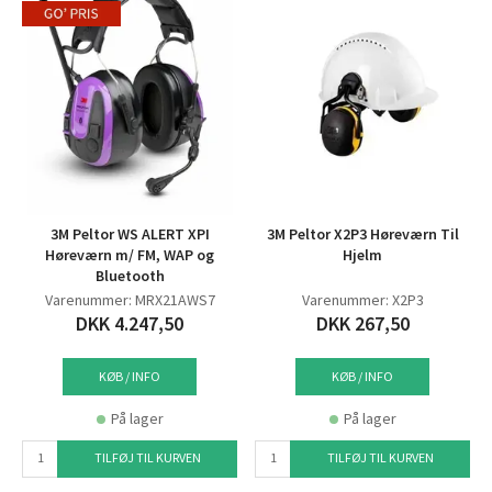
3M Peltor WS ALERT XPI
3M Peltor X2P3 Høreværn Til
Høreværn m/ FM, WAP og
Hjelm
Bluetooth
Varenummer: MRX21AWS7
Varenummer: X2P3
DKK 4.247,50
DKK 267,50
KØB / INFO
KØB / INFO
På lager
På lager
TILFØJ TIL KURVEN
TILFØJ TIL KURVEN