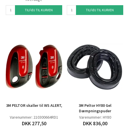
TILFØJ TIL KURVEN
TILFØJ TIL KURVEN
3M PELTOR skaller til WS ALERT,
3M Peltor HY80 Gel
Dæmpningspuder
Varenummer: 210300664RD1
Varenummer: HY80
DKK 277,50
DKK 836,00