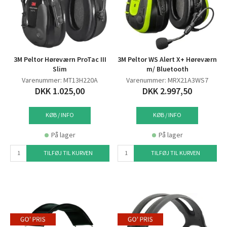
3M Peltor Høreværn ProTac III
3M Peltor WS Alert X+ Høreværn
Slim
m/ Bluetooth
Varenummer: MT13H220A
Varenummer: MRX21A3WS7
DKK 1.025,00
DKK 2.997,50
KØB / INFO
KØB / INFO
På lager
På lager
TILFØJ TIL KURVEN
TILFØJ TIL KURVEN