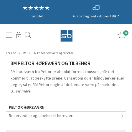
Trustpilot
Gratis fragt ved køb over 498kr.*
0
Forside
3M
3M Peltor høreværn og tilbehør
3M PELTOR HØREVÆRN OG TILBEHØR
3M høreværn fra Peltor er absolut forrest i bussen, når det
kommer til at beskytte ørene. Uanset om du er håndværker eller
jæger, så er 3M Peltor nogle af de bedste værn på markedet.
D...
vis mere
PELTOR HØREVÆRN
Reservedele og tilbehør til høreværn