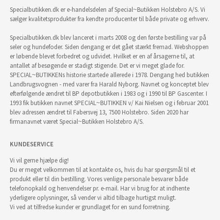
Specialbutikken.dk er e-handelsdelen af Special~Butikken Holstebro A/S. Vi
sælger kvalitetsprodukter fra kendte producenter til både private og erhverv.
Specialbutikken.dk blev lanceret i marts 2008 og den første bestilling var på
seler og hundefoder. Siden dengang er det gået stærkt fremad. Webshoppen
er løbende blevet forbedret og udvidet. Hvilket er en af årsagerne til, at
antallet af besøgende er stadigt stigende. Det er vi meget glade for.
SPECIAL~BUTIKKENs historie startede allerede i 1978. Dengang hed butikken
Landbrugsvognen - med varer fra Harald Nyborg. Navnet og konceptet blev
efterfølgende ændret til BP depotbutikken i 1983 og i 1990 til BP Gascenter. I
1993 fik butikken navnet SPECIAL~BUTIKKEN v/ Kai Nielsen og i februar 2001
blev adressen ændret til Fabersvej 13, 7500 Holstebro. Siden 2020 har
firmanavnet været Special~Butikken Holstebro A/S.
KUNDESERVICE
Vi vil gerne hjælpe dig!
Du er meget velkommen til at kontakte os, hvis du har spørgsmål til et
produkt eller til din bestilling. Vores venlige personale besvarer både
telefonopkald og henvendelser pr. e-mail. Har vi brug for at indhente
yderligere oplysninger, så vender vi altid tilbage hurtigst muligt.
Vi ved at tilfredse kunder er grundlaget for en sund forretning.