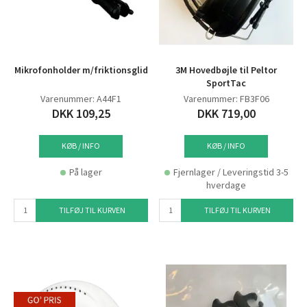
Mikrofonholder m/friktionsglid
3M Hovedbøjle til Peltor
SportTac
Varenummer: A44F1
Varenummer: FB3F06
DKK 109,25
DKK 719,00
KØB / INFO
KØB / INFO
På lager
Fjernlager / Leveringstid 3-5
hverdage
TILFØJ TIL KURVEN
TILFØJ TIL KURVEN