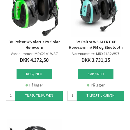
3M Peltor WS Alert XPV Solar
3M Peltor WS ALERT XP
Høreværn
Høreværn m/ FM og Bluetooth
Varenummer: MRX21A1WS7
Varenummer: MRX21A2WS7
DKK 4.372,50
DKK 3.731,25
KØB / INFO
KØB / INFO
På lager
På lager
TILFØJ TIL KURVEN
TILFØJ TIL KURVEN