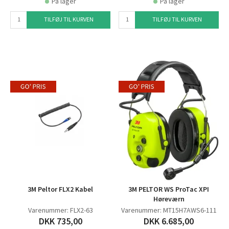
På lager
På lager
TILFØJ TIL KURVEN
TILFØJ TIL KURVEN
3M Peltor FLX2 Kabel
3M PELTOR WS ProTac XPI
Høreværn
Varenummer: FLX2-63
Varenummer: MT15H7AWS6-111
DKK 735,00
DKK 6.685,00