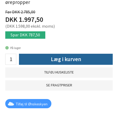
ørepropper
Før DKK 2.785,00
DKK 1.997,50
(DKK 1.598,00 ekskl. moms)
Spar
DKK 787,50
På lager
Læg i kurven
TILFØJ HUSKELISTE
SE FRAGTPRISER
Tilføj til Ønskeskyen