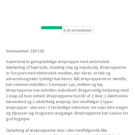
Varenummer:
EEP100
Supersmarte genopladelige ørepropper med automatisk
dæmpning af høje lyde, skadelig støj og impulsstøj. Ørepropperne
er forsynet med elektronisk medhør, der sikrer, at tale og
advarselssignaler tydeligt kan høres. Når ørepropperne er tændte,
kan volumen indstilles i 3 niveauer: Lav, mellem og høj.
Ørepropperne kan indstilles individuelt. Brugervenlig betjening med
1 knap på hver enhed. Ørepropperne består af 2 dele: 1 elektronisk
høreenhed og 1 udskiftelig øreprop. Der medfølger 2 typer
ørepropper - den ene i 3 forskellige størrelser. De vejer ikke meget
og tilpasser sig brugerens øregange. Ørepropperne kan vaskes for
god hygiejne.
Opladning af ørepropperne sker i den medfølgende lille