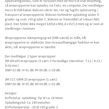
opbevaringsboks, som er forsynet med en micro B USB tilslutning,
så ørepropperne kan oplades via f.eks. en computer. Der medfølger
micro B USB kabel. Boksen sikrer tør, ren og fugtfri opbevaring /
transport af ørepropperne. Boksen forhindrer opladning under 0
grader og over +50 grader C. Boksen er fremstillet af robust ABS-
plast. Den fylder ikke meget (L89,6 x B61,6 x H27,3 mm) og er nem at
medbringe i lommen.
Ørepropperne dæmpningsgrad (SNR-værdi) er målt, når
ørepropperne er slukkede. Den niveauafhængige funktion er kun
aktiv, når ørepropperne er tændte.
Der medfølger 2 typer ørepropper:
3M Ultrafit ørepropper (3 sæt i 3 forskellige størrelser: 7-12 / 8-13 /
9-16 mm.)
SNR=32 dB. H=31 dB. M=30 dB. L=29 dB.
3M CCC-GRM-25 ørepropper (1 sæt.)
SNR=36 dB. H=35 dB. M=34 dB. L=32 dB.
Detaljer:
Driftstid pr. opladning: Op til ca. 16 timer.
Opladningstid: Ca. 180 minutter.
Driftstemperatur: -20 til +50 grader C.