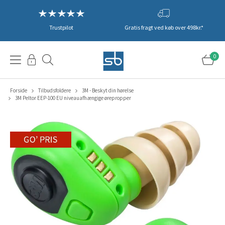
Trustpilot
Gratis fragt ved køb over 498kr.*
0
Forside
Tilbudsfoldere
3M - Beskyt din hørelse
3M Peltor EEP-100 EU niveauafhængige ørepropper