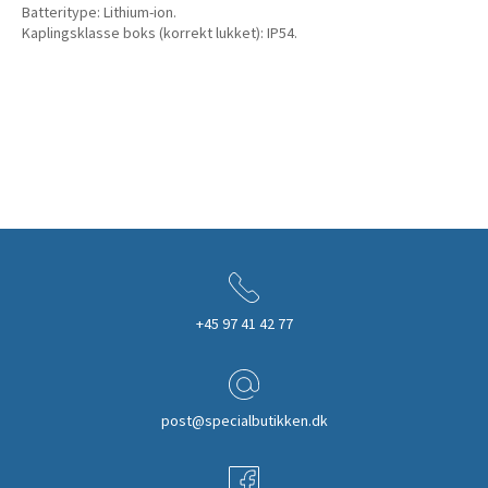
Batteritype: Lithium-ion.
Kaplingsklasse boks (korrekt lukket): IP54.
+45 97 41 42 77
post@specialbutikken.dk